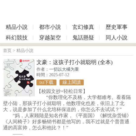
精品小說
都市小說
玄幻修真
歷史軍事
科幻競技
穿越架空
鬼話懸疑
同人小說
首页
>
精品小說
文豪：这孩子打小就聪明 (全本)
作者：
一切以大橘为重
時間：2025-07-12
txt下载
線上閱讀
【校园文抄+轻松日常】
“你数理化不及格，大学都难考。看看隔
壁小陆，那孩子打小就聪明，他数理化也差，依旧上了北
大，说是参加了什么北培杯保送的，你怎么不去试试？”
“妈，人家顾陆是知名作家，《平面国》《解忧杂货铺》
《人间椅子》好多畅销书都是他写的，我不过就是个普普通
通的高富帅，怎么和他比？！”
——