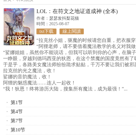
LOL：在符文之地证道成神 (全本)
作者：
瑟瑟发抖梨花猫
時間：2025-08-07
txt下载
線上閱讀
“拉克丝小姐，驱魔的时候请您自重，把衣服穿
“阿狸老师，请不要借着魔法教学的名义对我做
“娑娜姐姐，虽然你不能说话，但我可以听到你的心声，在脑子
一睁眼，穿越到德玛西亚的狄恩，在这个禁魔的国度竟然有了
于是乎，各路美女魔法师纷纷跪求贴贴，千万不要让我们被邪
拉克丝的光之魔法，收！
娑娜的音韵魔法，收！
阿狸的魅惑魔法……连人一起收！
“我！狄恩！终将游历大陆，搜集所有魔法，成为最强！”...
第1节
第4节
第7节
第10节