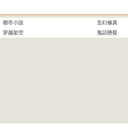
都市小說
玄幻修真
穿越架空
鬼話懸疑