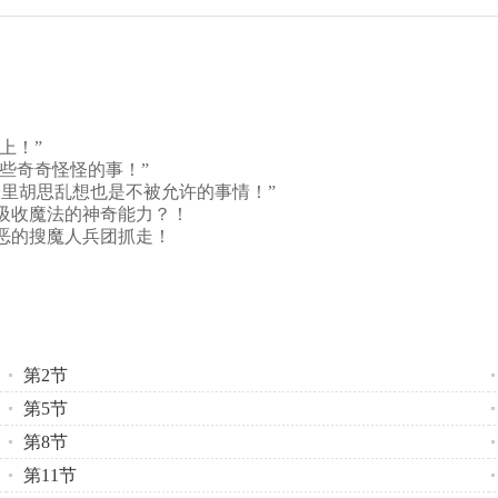
上！”
些奇奇怪怪的事！”
里胡思乱想也是不被允许的事情！”
吸收魔法的神奇能力？！
恶的搜魔人兵团抓走！
第2节
第5节
第8节
第11节