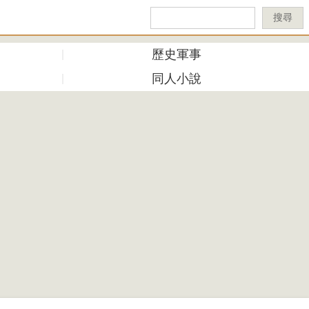
搜尋
歷史軍事
同人小說