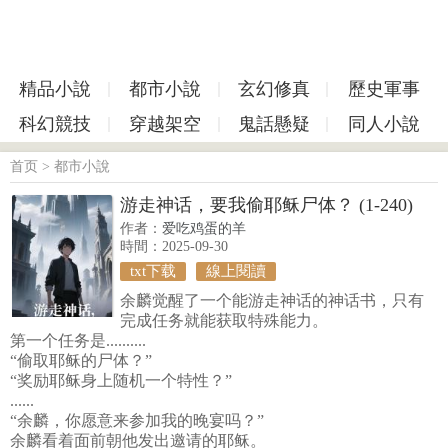
精品小說
都市小說
玄幻修真
歷史軍事
科幻競技
穿越架空
鬼話懸疑
同人小說
首页
>
都市小說
游走神话，要我偷耶稣尸体？ (1-240)
作者：
爱吃鸡蛋的羊
時間：2025-09-30
txt下载
線上閱讀
余麟觉醒了一个能游走神话的神话书，只有
完成任务就能获取特殊能力。
第一个任务是..........
“偷取耶稣的尸体？”
“奖励耶稣身上随机一个特性？”
......
“余麟，你愿意来参加我的晚宴吗？”
余麟看着面前朝他发出邀请的耶稣。