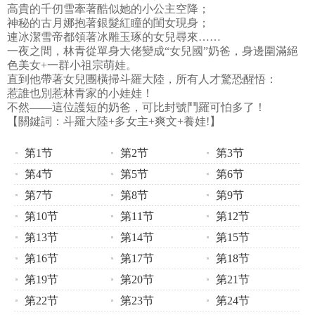
高貴的千仞雪牽著酷似她的小公主空降；
神秘的古月娜抱著銀髮紅瞳的閨女現身；
連冰潔雪帝都領著冰雕玉琢的女兒尋來……
一夜之間，林青從單身大佬變成“女兒國”奶爸，身邊圍滿絕
色美女+一群小祖宗萌娃。
直到他帶著女兒團橫掃斗羅大陸，所有人才驚恐醒悟：
惹誰也別惹林青家的小娃娃！
不然——這位護短的奶爸，可比封號鬥羅可怕多了！
【關鍵詞：斗羅大陸+多女主+爽文+養娃!】
第1节
第2节
第3节
第4节
第5节
第6节
第7节
第8节
第9节
第10节
第11节
第12节
第13节
第14节
第15节
第16节
第17节
第18节
第19节
第20节
第21节
第22节
第23节
第24节