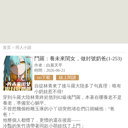
首页
>
同人小說
鬥羅：養未來閨女，做封號奶爸(1-253)
作者：
白莫天平
時間：2026-06-21
txt下載
線上閱讀
自從林青來了後斗羅大陸多了句真理：唯有
小奶娃惹不得!
穿到斗羅大陸林青終於熬到82級魂鬥羅，本著在哪養老不是
養老，準備安心躺平。
不曾想幾個粉雕玉琢的小丫頭突然堵在們口就喊他：“爸
爸！”
他整個人都懵了，更懵的還在後面——
冷豔的朱竹清帶著同款小萌娃找了上門；