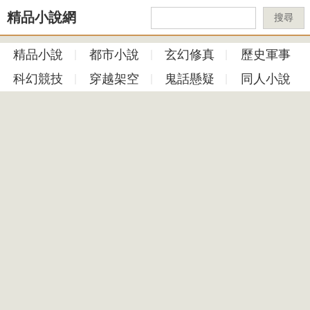
精品小說網
搜尋
精品小說
都市小說
玄幻修真
歷史軍事
科幻競技
穿越架空
鬼話懸疑
同人小說