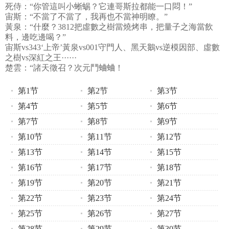
死侍：“你管這叫小蜥蜴？它連哥斯拉都能一口悶！”
宙斯：“不當了不當了，我再也不當神明瞭。”
黃泉：“什麼？3812把虛數之樹當燒烤串，把量子之海當飲
料，邊吃邊喝？”
宙斯vs343‘上帝’黃泉vs001守門人、黑天鵝vs逆模因部、虛數
之樹vs深紅之王······
楚雲：“諸天徵召？次元鬥蛐蛐！
第1节
第2节
第3节
第4节
第5节
第6节
第7节
第8节
第9节
第10节
第11节
第12节
第13节
第14节
第15节
第16节
第17节
第18节
第19节
第20节
第21节
第22节
第23节
第24节
第25节
第26节
第27节
第28节
第29节
第30节