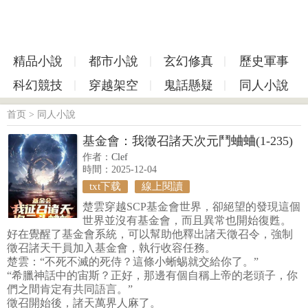
精品小說
都市小說
玄幻修真
歷史軍事
科幻競技
穿越架空
鬼話懸疑
同人小說
首页
>
同人小說
基金會：我徵召諸天次元鬥蛐蛐(1-235)
作者：
Clef
時間：2025-12-04
txt下载
線上閱讀
楚雲穿越SCP基金會世界，卻絕望的發現這個
世界並沒有基金會，而且異常也開始復甦。
好在覺醒了基金會系統，可以幫助他釋出諸天徵召令，強制
徵召諸天干員加入基金會，執行收容任務。
楚雲：“不死不滅的死侍？這條小蜥蜴就交給你了。”
“希臘神話中的宙斯？正好，那邊有個自稱上帝的老頭子，你
們之間肯定有共同語言。”
徵召開始後，諸天萬界人麻了。