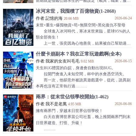
當遊戲開啟的那一刻，封弊者陳業選擇了一條截然
前期就是借鑑公路求生的一般設定（載具，職業，服務
不同的攻略路線，顛覆所有人的想象！
區等）；後期100章左右情節會逐漸鋪開，為副本無限
冰河末世，我囤積了百億物資(1-2868)
流巢狀公路求生模式，目前副本有守望之塔、五海之
作者:記憶的海
2026-06-24
王、剃刀高地、龍達季風……
20.66 MB
不無腦堆資源，非典型爽文，介意的讀者們可退【祝天
末世+重生+爆囤物資+苟+無限空間+黑化復仇不聖母
天開心，都有好文可看】。
全球進入冰河時代，寒冰末世來臨，星球95%的人
無女主，無cp，不開後宮，不喜的讀者可退【祝天天開
類全部喪生！
心，每天都有好文看】。
上一世，張奕因為心地善良，結果被自己幫助過的
————
人殺死了。
什麼卡崩副本？我在正常玩遊戲啊(全本)
【本著非自願、不
重生回到寒冰末世前一個月，張奕覺醒空間異能，
作者:我家的女友叫毛毛
2026-06-15
開始瘋狂的囤積物資！
9.02 MB
缺少物資？他直接掏空一座超級商場價值百億的倉
天生BUG體質的白皖，身邊會自動出現BUG。
庫！
拉開門會進入未知空間，杯中的水會憑空消失。
住的不舒服？他打造了一座堪比末日堡壘的超級安
而一次，他卻意外被詭異遊戲選中，從此，詭異副
全屋！
本再也沒有正常執行過……
末日來臨，別人都凍成狗，為了一口吃的可以捨棄
【憑空消失的房門：敲門鬼即將敲門殺人，卻懵逼
兩界：從末世佔領學校開始(1-462)
一切。
的發現，它的門呢？為什麼變成了一堵牆？這樣它如何
而張奕卻過的比末世之前還要自在。
作者:我不是老萬
2026-06-06
殺人啊？】
4.95 MB
白蓮花：張奕，只要你讓我進入你的房子，我
【卡出遊戲地圖：白皖懵逼的發現身體竟然卡到了
擁有兩界門，穿越末日世界佔領學校！
地圖外，他看著外面本不存在的區域，有些無語，但很
白天在賽博世界當公司社畜，晚上推開兩界門到末
快卻驚奇的發現，地圖外也可以探索？】
日世界建造、打怪、升級！
【強制回合制並爆出掉落：詭母懵逼的發現自己的
……
詭胎竟然被當作寵物蛋爆出來了？】
林奇穿越賽博世界幸運繫結一扇兩界穿梭門。