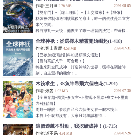
纜車勻速前行，每天一次降落機會，在降落點搜尋物
作者:三月iii
2026-08-05
資，然後找到撤退點撤離。
2.78 MB
別人開局F級天賦，蘇牧開局覺醒唯一天賦——【一級
【雙穿門】+【廢土種田】+【上交國家】+【群像】
一個三選一】！
林弦被強制傳送到核戰後的廢土，唯一的依仗是21立方
【選項一（資訊類）：每天隨機獲得一個情報。】
米的空間。
【選項二（個人類）：普攻攻擊額外增加1次傷害，附
獨自掙扎一天後，他做出了唯一理智的決定：帶著樣
帶特效。】
本，直闖軍區大門。
全球神祇：從選擇木精靈開始崛起(1-418)
【選項三（建築類）：打造建築、裝備等物品時，無視
“我有涉及國家安全的情報，請求上交！”
冷卻。
作者:客山青鹿
2026-07-31
當神秘的異界樣本、變種人的恐怖影像擺在高層面前，
4.58 MB
整個國家的力量被悄然啟動。
【已參加銀河計劃科幻品類徵文活動】
一支支頂尖團隊被秘密徵召，代號“盤古”。
【目前高訂八千，可食用！】
下一次傳送，林弦身後不再是廢墟，而是整裝待發、代
轉生來到全民成神，打造神域的世界，獲得在關鍵時
表一個文明意志的——國家隊！
刻，自主選擇的機會！
【事件】：宿主的初始神域正在亞空間形成中，請選擇
木筏求生，3S魚竿帶飛六個校花(1-291)
初始神域地形！
作者:炫麥
2026-07-30
【選擇一】：加大陸地面積。極大機率初始眷族誕生為
1.92 MB
陸地種族，中等機率誕生鐵礦資源，小機率誕生魔法資
【全民穿越+囤貨+多女主+不聖母不黑暗+爽文+不壓實
源！
力+輕鬆向】
【選擇二】：加大海洋麵積。極大機率初始眷族誕生為
周野一睜眼，發現自己和六個美女在一艘木筏上
海洋種族，中等機率誕生植物資源，小機率誕生魔法資
木筏上什麼都沒有，大家只能坦誠相待
源！
在這個世界，物資只能靠魚竿釣
這個遊戲不對勁，我挖礦成神！(1-715)
【選擇三】：放任不管。任由神域演化，一切結果隨
周野靠著3S魚竿瘋狂囤貨，垂釣還能加強身體
機。
作者:道不易
2026-07-26
在別人還在為了淡水和食物搶破頭時，周野已經和美女
4.91 MB