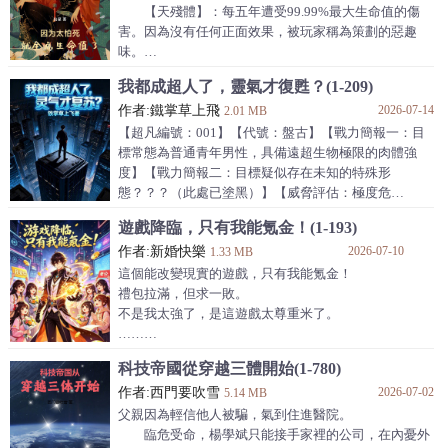
卻在大巴上遭遇驚天變故。
【天殘體】：每五年遭受99.99%最大生命值的傷
藍星意志啟動緊急預案，全人類被強制傳送至危機四伏
害。因為沒有任何正面效果，被玩家稱為策劃的惡趣
的荒蠻界。
味。
當眾人陷入恐慌混亂時，江南漆黑的眸子裡只剩...期
剛死一回的範無病，不想就這樣死第二回，開始瘋
我都成超人了，靈氣才復甦？(1-209)
待！
狂搜羅一切跟加血相關的道具，全點生命值，發誓不把
既然藍星無簽到點，那這荒蠻界，是
作者:鐵掌草上飛
2026-07-14
紅色的血條點成黑色，絕不出山！
2.01 MB
多年後，
【超凡編號：001】【代號：盤古】【戰力簡報一：目
差點團滅名門正派的大魔頭對戰血牛範無病，把刀
標常態為普通青年男性，具備遠超生物極限的肉體強
都砍斷了，發現自己砍的還沒他回的多；
度】【戰力簡報二：目標疑似存在未知的特殊形
大限將至的師父面對徒兒範無病送來的最上乘精
態？？？（此處已塗黑）】【威脅評估：極度危
血，感動得淚流滿面，不願徒兒傷及根基，正欲拒絕，
險！！！】【備註：目標疑似世界首例原生超凡，能力
遊戲降臨，只有我能氪金！(1-193)
卻看到徒兒齜牙咧嘴地說，
極限無法推測，任意熱武器（包括核武器）皆無法造成
作者:新婚快樂
2026-07-10
有效傷害】【建議：維持靜默觀察，任何未經授權的主
1.33 MB
動接觸行為，都將引發嚴重後果】
這個能改變現實的遊戲，只有我能氪金！
禮包拉滿，但求一敗。
不是我太強了，是這遊戲太尊重米了。
……
很多人認為人族是天命種族。
科技帝國從穿越三體開始(1-780)
曾經青蛇族，嫦娥族，樹族等，也都是這麼以為。
作者:西門要吹雪
2026-07-02
直到它們成為遊戲裡的怪物。
5.14 MB
才明白。
父親因為輕信他人被騙，氣到住進醫院。
什麼是真正的絕望。
臨危受命，楊學斌只能接手家裡的公司，在內憂外