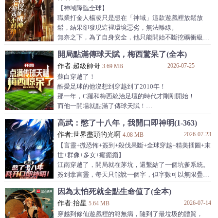
張譯確認選擇一，初始神域為陸地，緊接著，第二
們在自己的海上堡壘喝著酒，吃著火鍋，過著沒羞沒躁
【神域降臨全球】
的生活
職業打金人楊凌只是想在「神域」這款遊戲裡放鬆放
【書評寶子們提到的毒點，作者已經做了修改重置，放
鬆，結果卻發現這裡環境惡劣，無法離線。
心觀看】
無奈之下，為了自身安全，他只能開始不斷挖礦衝級加
點，努力活下去！
開局點滿傳球天賦，梅西驚呆了(全本)
作者:超級帥哥
2026-07-25
3.69 MB
蘇白穿越了！
酷愛足球的他沒想到穿越到了2010年！
那一年，C羅和梅西統治足壇的時代才剛剛開始！
而他一開場就點滿了傳球天賦！
世界第一中場的他，開始制霸五大聯賽！
高武：憋了十八年，我開口即神明(1-363)
梅西看著場上瘋狂的蘇白瞪大了雙眼！
作者:世界盡頭的光啊
2026-07-23
他被驚呆了！
4.08 MB
這世界居然還有如此美輪美奐的傳球?
【言靈+微恐怖+簽到+殺伐果斷+全球穿越+精美插圖+末
從德甲出道的蘇白，成為了全世界最火的新星！
世+群像+多女+癲癲癲】
豪門瘋了一樣的追求蘇白.........
江南穿越了，開局就在茅坑，還繫結了一個坑爹系統。
簽到拿言靈，每天只能說一個字，但字數可以無限疊
加！
因為太怕死就全點生命值了(全本)
為了攢一波大的，江南硬生生裝了十八年的啞巴。
作者:抬星
2026-07-14
福利院把他當殘障，老師把他當特殊關愛物件。
5.64 MB
為尋找系統指定的言靈簽到點，他報名學校泰山之行，
穿越到修仙遊戲裡的範無病，隨到了最垃圾的體質，