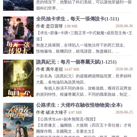
如今。
患的情況下，他繫結了科幻系統，可以讓他穿越到一個
曾經失敗的人族被再次選中。
個科幻世界。
這個被保留的火種，終究還是被發現了。
只要完成相應的任務，就能抽取科幻世界裡的各種
全民抽卡求生，每天一張傳說卡(1-511)
“什麼玩意兒？”
黑科技。
“能不能把背景跳過？”
作者:是亞當呀
2026-06-30
此後，一個科技帝國誕生。
3.98 MB
“磨磨唧唧。”
……
【求生+群像+卡牌+三觀正常+中式魅魔+成長型主角+王
“簡直耽誤我氪金！”
《三體》，進行中。
道】
下個世界，《流浪地球》。
無盡之路展開，全球陷入一場無法停下的死亡競走。
…………
怪物遍地，殺機四伏，絕境謎題，無盡瘋狂。
老書《從穿越封神開始》，高訂七千，大家也可以
這是一條永無止境的地獄之路，徒步行走，日月輪轉，
詭異紀元：每月一個專屬天賦(1-1251)
看看！
年復一年。
作者:萬年老祖
2026-06-28
向前！再向前！
14.67 MB
不要停下！止步則死！
一款名為《詭異紀元》的虛擬網遊降臨現實，世界頓時
全球人類在殺戮中賺取鮮血，用鮮血獻祭卡片。
大亂，各地淪陷為詭異地區。
當所有人在絕望中掙扎，為求得一次抽取卡片的機會而
每個人扮演不同的身份，攻略遊戲，獲得百花齊放
賭上性命時。
的規則特性。根據專屬天賦，不同的職業路線，制定攻
一座神城在地獄裡建成，一個男人從人間帶來希望。
略路線。
公路求生：大佬咋在驗收怪物物資(全本)
“我並不偉大，人們卻偏要以聖冠我。”
玩家每月抽取專屬天賦，開啟隨機榜單。
“我不詡光明，人們卻偏要以我為光。”
作者:破冰大锤子
2026-06-25
只有榜一才能繼承上月專屬天賦。
4.87 MB
“我叫蘇衍
什麼？地獄難度的最差職業開局？遭遇史前最難副
【公路求生raft+副本無限流+囤貨】
本？
【非群像文，偏獨狼，大後期（四百五十章往後）才有
抱歉！排行榜輪流坐，但榜一絕對是我的！
團隊作戰，非國戰文，非重生文】