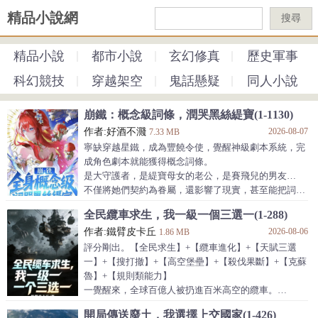
精品小說網
搜尋
精品小說
都市小說
玄幻修真
歷史軍事
科幻競技
穿越架空
鬼話懸疑
同人小說
崩鐵：概念級詞條，潤哭黑絲緹寶(1-1130)
作者:好酒不濺
2026-08-07
7.33 MB
寧缺穿越星鐵，成為豐饒令使，覺醒神級劇本系統，完
成角色劇本就能獲得概念詞條。
是大守護者，是緹寶母女的老公，是賽飛兒的男友…
不僅將她們契約為眷屬，還影響了現實，甚至能把詞條
借給眷屬用。
全民纜車求生，我一級一個三選一(1-288)
「卸甲」：解除目標的所有裝備。
作者:鐵臂皮卡丘
2026-08-06
「必中」：你發射的物體必定能擊中目標。
1.86 MB
「先手權」：百分百獲得先手權。
評分剛出。【全民求生】+【纜車進化】+【天賦三選
「BGM」：在BGM裡，你不會被打敗。
一】+【搜打撤】+【高空堡壘】+【殺伐果斷】+【克蘇
「太太，你也不想…」：被擊破弱點的目標必會妥協。
魯】+【規則類能力】
阿格萊雅：親愛的，借我十個詞條，我要打令使！
一覺醒來，全球百億人被扔進百米高空的纜車。
流螢：別**，我已經沒甲了~
每人一平米空間，腳下是萬丈深淵。
開局傳送廢土，我選擇上交國家(1-426)
黑塔：神射手？我隔著十光年啊！