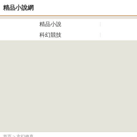
精品小說網
精品小說
科幻競技
首页
>
玄幻修真