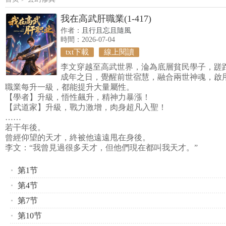
我在高武肝職業(1-417)
作者：
且行且忘且隨風
時間：2026-07-04
txt下載
線上閱讀
李文穿越至高武世界，淪為底層貧民學子，蹉
成年之日，覺醒前世宿慧，融合兩世神魂，啟
職業每升一級，都能提升大量屬性。
【學者】升級，悟性飆升，精神力暴漲！
【武道家】升級，戰力激增，肉身超凡入聖！
……
若干年後。
曾經仰望的天才，終被他遠遠甩在身後。
李文：“我曾見過很多天才，但他們現在都叫我天才。”
第1节
第4节
第7节
第10节