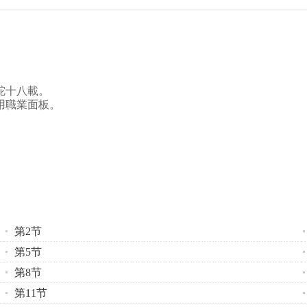
跎十八載。
用職業面板。
第2节
第5节
第8节
第11节