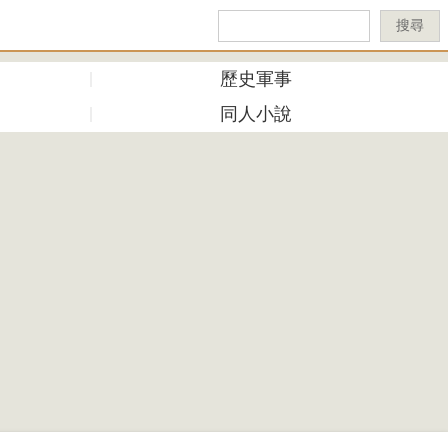
搜尋
歷史軍事
同人小說