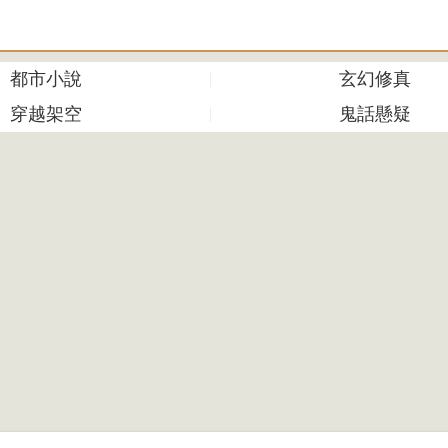
都市小說
玄幻修真
穿越架空
鬼話懸疑