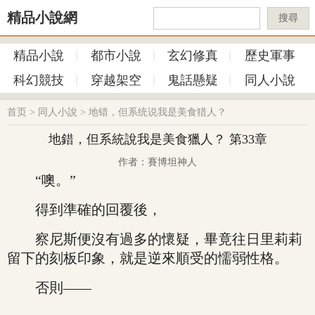
精品小說網
搜尋
精品小說
都市小說
玄幻修真
歷史軍事
科幻競技
穿越架空
鬼話懸疑
同人小說
首页
>
同人小說
>
地错，但系统说我是美食猎人？
地錯，但系統說我是美食獵人？ 第33章
作者：賽博坦神人
“噢。”
得到準確的回覆後，
察尼斯便沒有過多的懷疑，畢竟往日里莉莉
留下的刻板印象，就是逆來順受的懦弱性格。
否則——