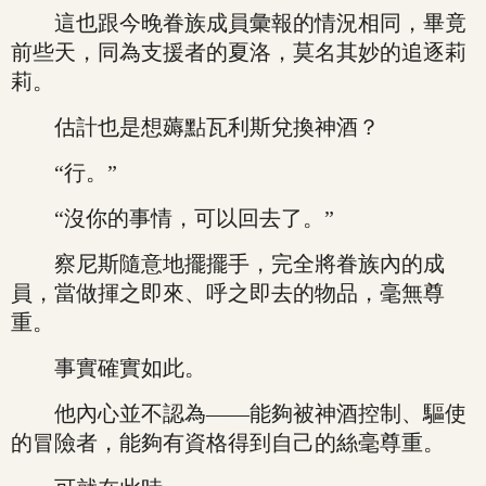
這也跟今晚眷族成員彙報的情況相同，畢竟
前些天，同為支援者的夏洛，莫名其妙的追逐莉
莉。
估計也是想薅點瓦利斯兌換神酒？
“行。”
“沒你的事情，可以回去了。”
察尼斯隨意地擺擺手，完全將眷族內的成
員，當做揮之即來、呼之即去的物品，毫無尊
重。
事實確實如此。
他內心並不認為——能夠被神酒控制、驅使
的冒險者，能夠有資格得到自己的絲毫尊重。