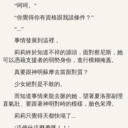
“呵呵。”
“你覺得你有資格跟我談條件？”
“...”
事情發展到這裡，
莉莉終於知道不祥的源頭，面對察尼斯，她
可以憑藉支援者的弱勢身份，進行模糊掩蓋。
真要跟神明蘇摩去當面對質？
少女絕對是不敢的。
而知道事情來龍去脈的她，望著夏洛那副理
直氣壯、要跟著神明對峙的模樣，臉色呆滯。
莉莉只覺得天都快塌了...
‘這傢伙這麼勇嗎！！’