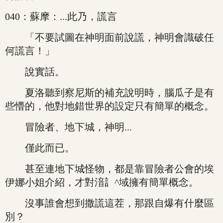
040：蘇摩：...此乃，謊言
「不要試圖在神明面前說謊，神明會識破任
何謊言！」
說實話。
夏洛聽到察尼斯的補充說明時，腦瓜子是有
些懵的，他對地錯世界的設定只有簡單的概念。
冒險者、地下城，神明...
僅此而已。
甚至連地下城怪物，都是靠冒險者公會的埃
伊娜小姐介紹，才對湆訁^域擁有簡單概念。
沒事誰會想到撒謊這茬，那跟自爆有什麼區
別？