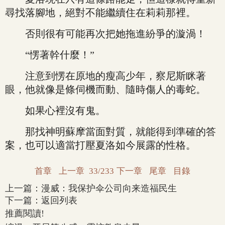
尋找落腳地，絕對不能繼續住在莉莉那裡。
否則很有可能再次把她拖進紛爭的漩渦！
“愣著幹什麼！”
注意到愣在原地的瘦高少年，察尼斯眯著
眼，他就像是條伺機而動、隨時傷人的毒蛇。
如果心裡沒有鬼。
那找神明蘇摩當面對質，就能得到準確的答
案，也可以適當打壓夏洛如今展露的性格。
首章
上一章
33/233
下一章
尾章
目錄
上一篇：
漫威：我保护伞公司向来造福民生
下一篇：
返回列表
推薦閱讀!