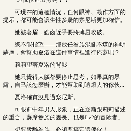
可現在的這種情況，任何眼神、動作方面的
提示，都可能會讓生性多疑的察尼斯更加確信。
她皺著眉，皓齒近乎要將薄唇咬破。
總不能指望——那放任眷族混亂不堪的神明
蘇摩，會幫助夏洛在這件事情裡進行掩蓋吧？
莉莉望著夏洛的背影。
她只覺得大腦都要停止思考，如果真的暴
露，自己該怎麼辦，才能幫助到這煩人的傢伙...
夏洛確實沒見過察尼斯。
可眼前中年男人形象，正在逐漸跟莉莉描述
的重合，蘇摩眷族的團長、也是Lv2的冒險者。
想要脫離眷族，必須要搞定這傢伙！