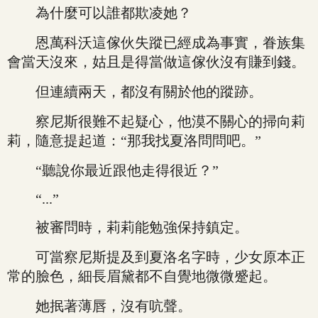
為什麼可以誰都欺凌她？
恩萬科沃這傢伙失蹤已經成為事實，眷族集
會當天沒來，姑且是得當做這傢伙沒有賺到錢。
但連續兩天，都沒有關於他的蹤跡。
察尼斯很難不起疑心，他漠不關心的掃向莉
莉，隨意提起道：“那我找夏洛問問吧。”
“聽說你最近跟他走得很近？”
“...”
被審問時，莉莉能勉強保持鎮定。
可當察尼斯提及到夏洛名字時，少女原本正
常的臉色，細長眉黛都不自覺地微微蹙起。
她抿著薄唇，沒有吭聲。