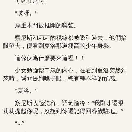
可就在此時。
“吱呀。”
厚重木門被推開的響聲。
察尼斯和莉莉的視線都被吸引過去，他們抬
眼望去，便看到夏洛那道瘦高的少年身影。
這傢伙為什麼要來這裡！！
少女勉強鬆口氣的內心，在看到夏洛突然到
來時，瞬間提到嗓子眼，總有種不祥的預感。
“夏洛。”
察尼斯收起笑容，語氣陰冷：“我剛才還跟
莉莉提起你呢，沒想到你還記得回眷族駐地。”
“...”