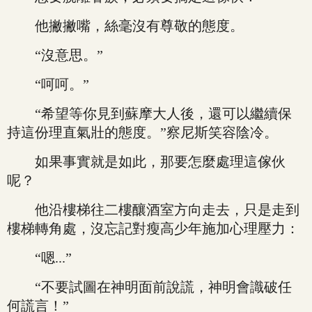
他撇撇嘴，絲毫沒有尊敬的態度。
“沒意思。”
“呵呵。”
“希望等你見到蘇摩大人後，還可以繼續保
持這份理直氣壯的態度。”察尼斯笑容陰冷。
如果事實就是如此，那要怎麼處理這傢伙
呢？
他沿樓梯往二樓釀酒室方向走去，只是走到
樓梯轉角處，沒忘記對瘦高少年施加心理壓力：
“嗯...”
“不要試圖在神明面前說謊，神明會識破任
何謊言！”