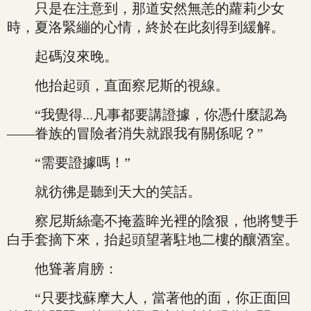
只是在注意到，那道安然無恙的蘿莉少女
時，夏洛緊繃的心情，終於在此刻得到緩解。
起碼沒來晚。
他抬起頭，直面察尼斯的視線。
“我覺得...凡事都要講證據，你憑什麼認為
——眷族的冒險者消失就跟我有關係呢？”
“需要證據嗎！”
就彷彿是聽到天大的笑話。
察尼斯絲毫不掩蓋眸光裡的陰狠，他將雙手
白手套摘下來，抬起頭望著駐地二樓的釀酒室。
他聳著肩膀：
“只要找蘇摩大人，當著他的面，你正面回