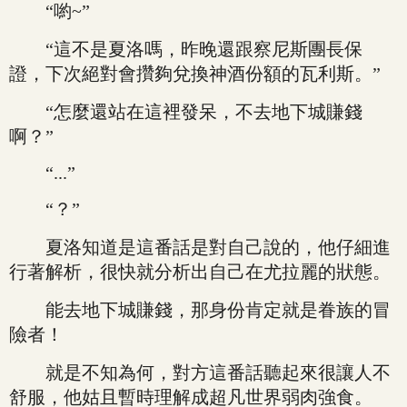
“喲~”
“這不是夏洛嗎，昨晚還跟察尼斯團長保
證，下次絕對會攢夠兌換神酒份額的瓦利斯。”
“怎麼還站在這裡發呆，不去地下城賺錢
啊？”
“...”
“？”
夏洛知道是這番話是對自己說的，他仔細進
行著解析，很快就分析出自己在尤拉麗的狀態。
能去地下城賺錢，那身份肯定就是眷族的冒
險者！
就是不知為何，對方這番話聽起來很讓人不
舒服，他姑且暫時理解成超凡世界弱肉強食。