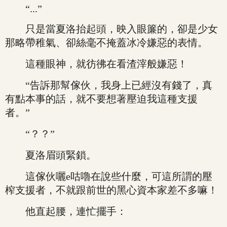
“...”
只是當夏洛抬起頭，映入眼簾的，卻是少女
那略帶稚氣、卻絲毫不掩蓋冰冷嫌惡的表情。
這種眼神，就彷彿在看渣滓般嫌惡！
“告訴那幫傢伙，我身上已經沒有錢了，真
有點本事的話，就不要想著壓迫我這種支援
者。”
“？？”
夏洛眉頭緊鎖。
這傢伙囇e咕嚕在說些什麼，可這所謂的壓
榨支援者，不就跟前世的黑心資本家差不多嘛！
他直起腰，連忙擺手：