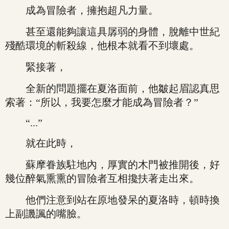
成為冒險者，擁抱超凡力量。
甚至還能夠讓這具孱弱的身體，脫離中世紀
殘酷環境的斬殺線，他根本就看不到壞處。
緊接著，
全新的問題擺在夏洛面前，他皺起眉認真思
索著：“所以，我要怎麼才能成為冒險者？”
“...”
就在此時，
蘇摩眷族駐地內，厚實的木門被推開後，好
幾位醉氣熏熏的冒險者互相攙扶著走出來。
他們注意到站在原地發呆的夏洛時，頓時換
上副譏諷的嘴臉。