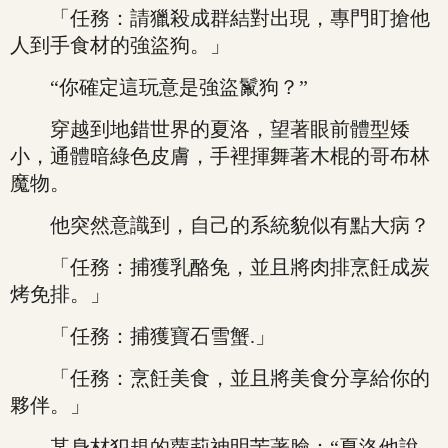
「任務：請獵殺成群結對出現，專門盯搶他
人到手食材的強盜狗。」
“你確定這玩意是強盜鬣狗？”
穿越到地錯世界的夏洛，望著眼前體型矮
小，通體暗綠色皮膚，手裡揮舞著木棍的哥布林
魔物。
他突然意識到，自己的系統貌似有點大病？
「任務：捕獲乳酪兔，並且將肉排烹飪成炭
烤免排。」
「任務：捕獲寶石雪蟹.」
「任務：烹飪美食，並且將美食分享給你的
夥伴。」
某身材犯規的蘿莉神明苦著臉：“夏洛他說