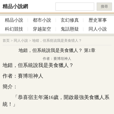
精品小說網
搜尋
精品小說
都市小說
玄幻修真
歷史軍事
科幻競技
穿越架空
鬼話懸疑
同人小說
首页
>
同人小說
>
地错，但系统说我是美食猎人？
地錯，但系統說我是美食獵人？ 第1章
作者：賽博坦神人
地錯，但系統說我是美食獵人？
作者：賽博坦神人
簡介：
「恭喜宿主年滿16歲，開啟最強美食獵人系
統！」