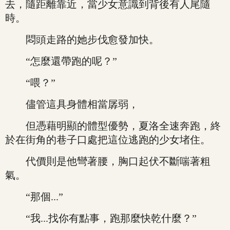
去，隨距離靠近，當少女意識到背後有人尾隨
時。
悶頭走路的她步伐愈發加快。
“怎麼還帶跑的呢？”
“喂？”
儘管這具身體相當孱弱，
但憑藉明顯的體型優勢，夏洛全速奔跑，終
於在街角的巷子口處把這位逃跑的少女堵住。
代價則是他彎著腰，胸口起伏不斷喘著粗
氣。
“那個...”
“我...找你有點事，跑那麼快乾什麼？”