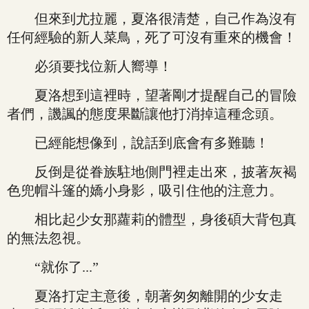
但來到尤拉麗，夏洛很清楚，自己作為沒有
任何經驗的新人菜鳥，死了可沒有重來的機會！
必須要找位新人嚮導！
夏洛想到這裡時，望著剛才提醒自己的冒險
者們，譏諷的態度果斷讓他打消掉這種念頭。
已經能想像到，說話到底會有多難聽！
反倒是從眷族駐地側門裡走出來，披著灰褐
色兜帽斗篷的嬌小身影，吸引住他的注意力。
相比起少女那蘿莉的體型，身後碩大背包真
的無法忽視。
“就你了...”
夏洛打定主意後，朝著匆匆離開的少女走