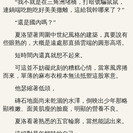
“我不就是在三角洲堵橋，打暗號騙鼠鼠，
連鍋端吃飽吃好美美撤離，這給我幹哪來了？”
“還是國內嗎？”
夏洛望著周圍中世紀風格的建築，真要說有
些眼熟的，大概是遠處那直插雲端的圓形高塔。
短時間內還真就想不起來。
可這並不妨礙此刻的糟糕心情，當寒風席捲
而來，單薄的麻布衣根本無法抵禦這股寒意。
他瑟縮著低頭，
磚石地面尚未乾涸的水澤，倒映出少年那略
顯稚嫩、面黃肌瘦的臉龐，明顯的營養不良。
夏洛看著熟悉的五官輪廓，當然能認出來。