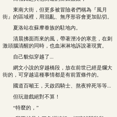
東南大街，但更多被冒險者們稱為『風月
街』的區域裡，用混亂、無序形容會更加貼切。
夏洛站在蘇摩眷族的駐地內。
清晨拂面而來的風，帶著溼冷的寒意，在刺
激頭腦清醒的同時，也血淋淋地訴說著現實。
自己貌似穿越了...
網文小說的穿越橋段，放在前世已經是爛大
街的，可穿越這種事情都是有前置條件的。
國道百噸王，天啟四騎士、熬夜猝死等等...
但玩遊戲絕對不算！
“特麼的，”