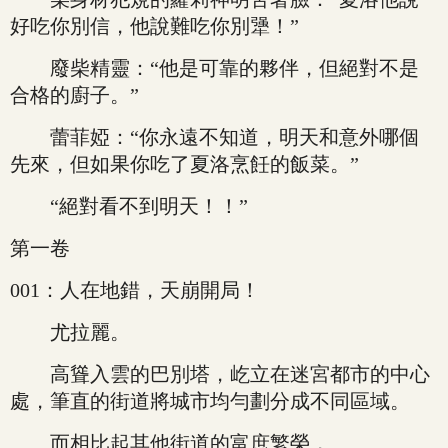
好吃你別信，他說難吃你別犟！”
廢柴精靈：“他是可靠的夥伴，但絕對不是
合格的廚子。”
蕾菲婭：“你永遠不知道，明天和意外哪個
先來，但如果你吃了夏洛烹飪的飯菜。”
“絕對看不到明天！！”
第一卷
001：人在地錯，天崩開局！
尤拉麗。
高聳入雲的巴別塔，屹立在迷宮都市的中心
處，筆直的街道將城市均勻劃分成不同區域。
而相比起其他街道的富庶繁榮，