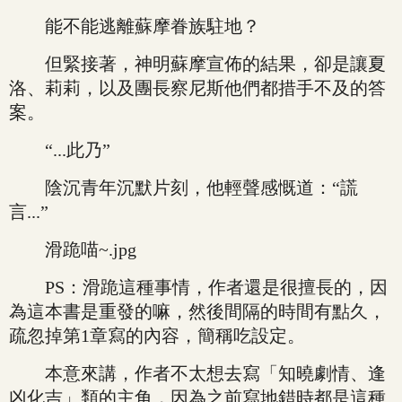
能不能逃離蘇摩眷族駐地？
但緊接著，神明蘇摩宣佈的結果，卻是讓夏
洛、莉莉，以及團長察尼斯他們都措手不及的答
案。
“...此乃”
陰沉青年沉默片刻，他輕聲感慨道：“謊
言...”
滑跪喵~.jpg
PS：滑跪這種事情，作者還是很擅長的，因
為這本書是重發的嘛，然後間隔的時間有點久，
疏忽掉第1章寫的內容，簡稱吃設定。
本意來講，作者不太想去寫「知曉劇情、逢
凶化吉」類的主角，因為之前寫地錯時都是這種