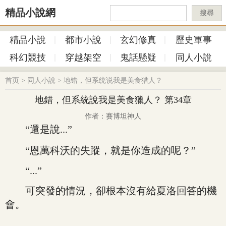
精品小說網
搜尋
精品小說
都市小說
玄幻修真
歷史軍事
科幻競技
穿越架空
鬼話懸疑
同人小說
首页
>
同人小說
>
地错，但系统说我是美食猎人？
地錯，但系統說我是美食獵人？ 第34章
作者：賽博坦神人
“還是說...”
“恩萬科沃的失蹤，就是你造成的呢？”
“...”
可突發的情況，卻根本沒有給夏洛回答的機
會。