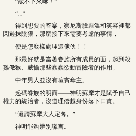
“跪不下來嘛！”
“...”
得到想要的答案，察尼斯臉龐溫和笑容裡都
閃過抹陰狠，那麼接下來需要考慮的事情，
便是怎麼樣處理這傢伙！！
那最好就是當著眷族所有成員的面，起到殺
雞儆猴、威懾那些蠢蠢欲動冒險者的作用。
中年男人並沒有喧賓奪主。
起碼眷族的明面——神明蘇摩才是賦予自己
權力的統治者，沒道理僭越身份落下口實。
“還請蘇摩大人定奪。”
神明能夠辨別謊言。