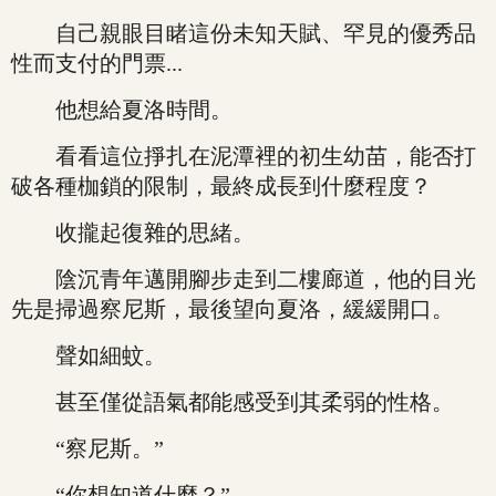
自己親眼目睹這份未知天賦、罕見的優秀品
性而支付的門票...
他想給夏洛時間。
看看這位掙扎在泥潭裡的初生幼苗，能否打
破各種枷鎖的限制，最終成長到什麼程度？
收攏起復雜的思緒。
陰沉青年邁開腳步走到二樓廊道，他的目光
先是掃過察尼斯，最後望向夏洛，緩緩開口。
聲如細蚊。
甚至僅從語氣都能感受到其柔弱的性格。
“察尼斯。”
“你想知道什麼？”