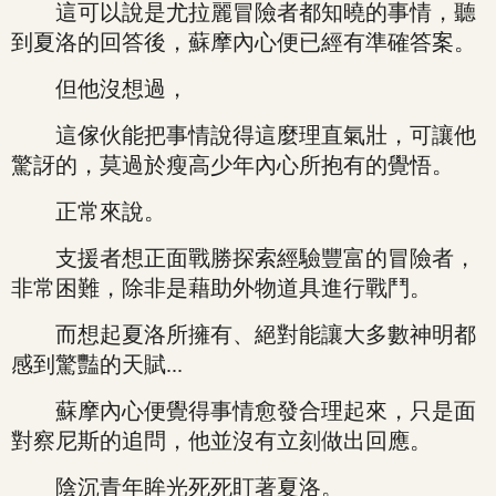
這可以說是尤拉麗冒險者都知曉的事情，聽
到夏洛的回答後，蘇摩內心便已經有準確答案。
但他沒想過，
這傢伙能把事情說得這麼理直氣壯，可讓他
驚訝的，莫過於瘦高少年內心所抱有的覺悟。
正常來說。
支援者想正面戰勝探索經驗豐富的冒險者，
非常困難，除非是藉助外物道具進行戰鬥。
而想起夏洛所擁有、絕對能讓大多數神明都
感到驚豔的天賦...
蘇摩內心便覺得事情愈發合理起來，只是面
對察尼斯的追問，他並沒有立刻做出回應。
陰沉青年眸光死死盯著夏洛。