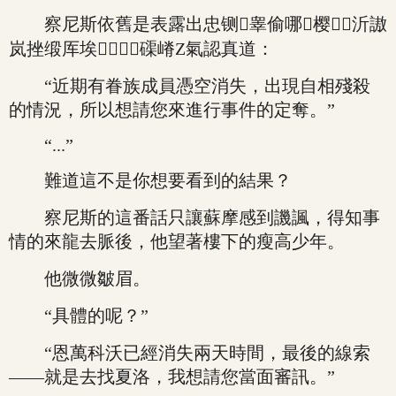
察尼斯依舊是表露出忠铡睾偷哪樱沂謸
岚挫缎厍埃⑽⒐磲嵴Z氣認真道：
“近期有眷族成員憑空消失，出現自相殘殺
的情況，所以想請您來進行事件的定奪。”
“...”
難道這不是你想要看到的結果？
察尼斯的這番話只讓蘇摩感到譏諷，得知事
情的來龍去脈後，他望著樓下的瘦高少年。
他微微皺眉。
“具體的呢？”
“恩萬科沃已經消失兩天時間，最後的線索
——就是去找夏洛，我想請您當面審訊。”