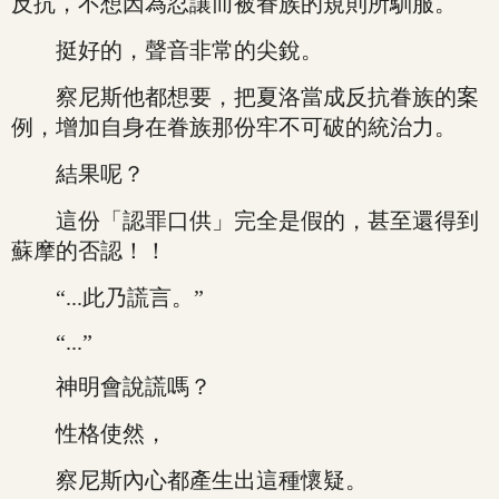
反抗，不想因為忍讓而被眷族的規則所馴服。
挺好的，聲音非常的尖銳。
察尼斯他都想要，把夏洛當成反抗眷族的案
例，增加自身在眷族那份牢不可破的統治力。
結果呢？
這份「認罪口供」完全是假的，甚至還得到
蘇摩的否認！！
“...此乃謊言。”
“...”
神明會說謊嗎？
性格使然，
察尼斯內心都產生出這種懷疑。