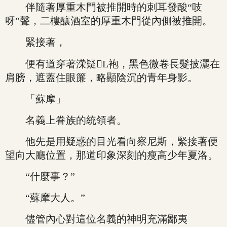
伴隨著厚重木門被推開時的刺耳發酸“吱
呀”聲，二樓釀酒室的厚重木門從內側被推開。
緊接著，
便有道穿著溁疑L袍，黑色微卷長髮披灑在
肩膀，遮蓋住眼簾，略顯陰沉的青年身影。
「蘇摩」
名義上眷族的統領者。
他先是用疑惑的目光看向察尼斯，緊接著便
望向大廳位置，那道印象深刻的瘦高少年夏洛。
“什麼事？”
“蘇摩大人。”
儘管內心對這位名義的神明充滿鄙夷