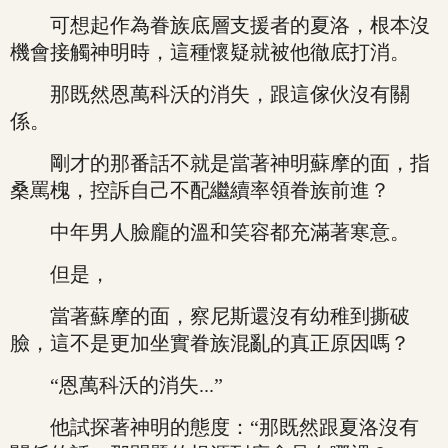
可想起作為眷族底層支援者的夏洛，根本沒
機會接觸神明時，這種懷疑就被他徹底打消。
那既然恩萬科沃的消失，跟這傢伙沒有關
係。
剛才的那番話不就是當著神明蘇摩的面，指
桑罵槐，控訴自己不配繼續率領眷族前進？
中年男人臉龐的溫和笑容都充滿著寒意。
但是，
當著蘇摩的面，察尼斯還沒有幼稚到撕破
臉，這不是更加坐實眷族混亂的真正原因嗎？
“恩萬科沃的消失...”
他試探著神明的態度：“那既然跟夏洛沒有