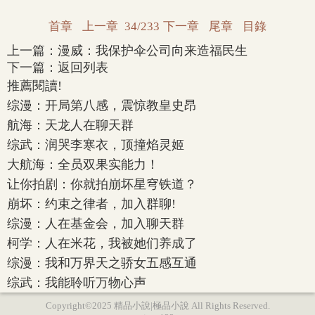
首章
上一章
34/233
下一章
尾章
目錄
上一篇：
漫威：我保护伞公司向来造福民生
下一篇：
返回列表
推薦閱讀!
综漫：开局第八感，震惊教皇史昂
航海：天龙人在聊天群
综武：润哭李寒衣，顶撞焰灵姬
大航海：全员双果实能力！
让你拍剧：你就拍崩坏星穹铁道？
崩坏：约束之律者，加入群聊!
综漫：人在基金会，加入聊天群
柯学：人在米花，我被她们养成了
综漫：我和万界天之骄女五感互通
综武：我能聆听万物心声
Copyright©2025 精品小說|極品小說 All Rights Reserved.