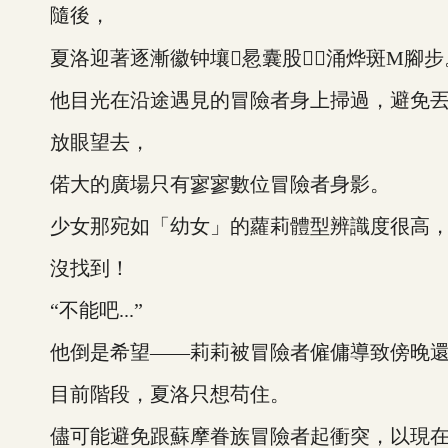
隨後，
夏洛迎著逐漸徽钟壤惖囊股涌烨斑M腳步
他目光在沿途遇見的冒險者身上掃過，避免丟
放眼望去，
偌大的廣場只有寥寥數位冒險者身影。
少女那宛如「幼女」的蘿莉體型辨識度很高，
沒找到！
“不能吧...”
他倒是希望——莉莉被冒險者僱傭導致傍晚還
目前階段，夏洛只想苟住。
儘可能避免跟蘇摩眷族冒險者起衝突，以現在