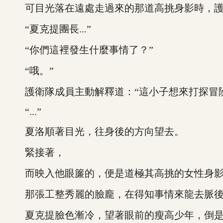
可目光落在遠處走過來的那道高挑身影時，護
“夏克提團長...”
“你們這裡發生什麼事情了？”
“哦。”
護衛隊成員主動解釋道：“這小子想來打探冒險
“...”
夏洛順著目光，往身後的方向望去。
緊接著，
而映入他眼簾的，便是道極其高挑的女性身影
那張工整秀麗的臉龐，在得知事情來龍去脈後
夏克提臉色漸冷，望著眼前的瘦高少年，倒是