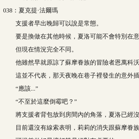
038：夏克提·法爾瑪
支援者早出晚歸可以說是常態。
要是換做在其他時候，夏洛可能不會特別在意
但現在情況完全不同。
他雖然早就原諒了蘇摩眷族的冒險者恩萬科
這並不代表，那天夜晚在巷子裡發生的意外插
“應該...”
“不至於這麼倒霉吧？”
將支援者背包放到房間內的角落，夏洛已經沒
目前還沒有線索表明，莉莉的消失跟蘇摩眷族