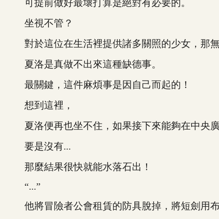
可提前做好最壞打算是絕對有必要的。
坐視不管？
對於這位在生活裡提供諸多關照的少女，那無
夏洛是真做不出來這種缺德事。
最關鍵，這件麻煩事是因自己而起的！
想到這裡，
夏洛便再也坐不住，如果接下來能夠在中央廣
要是沒有...
那麼結果很快就能水落石出！
“...”
他將冒險者公會租賃的防具脫掉，將短劍用布