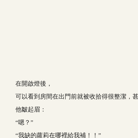
在開啟燈後，
可以看到房間在出門前就被收拾得很整潔，甚
他皺起眉：
“嗯？”
“我缺的蘿莉在哪裡給我補！！”