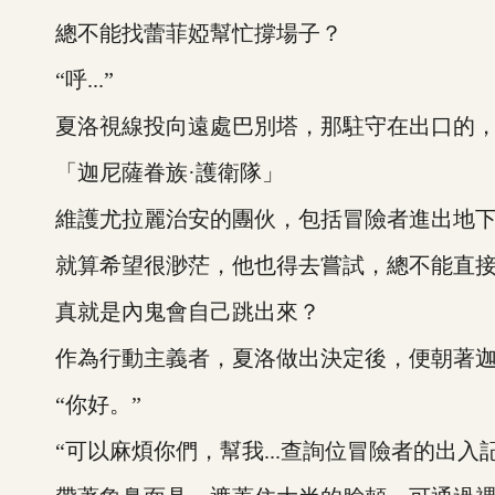
總不能找蕾菲婭幫忙撐場子？
“呼...”
夏洛視線投向遠處巴別塔，那駐守在出口的，
「迦尼薩眷族·護衛隊」
維護尤拉麗治安的團伙，包括冒險者進出地下
就算希望很渺茫，他也得去嘗試，總不能直接
真就是內鬼會自己跳出來？
作為行動主義者，夏洛做出決定後，便朝著迦
“你好。”
“可以麻煩你們，幫我...查詢位冒險者的出入記