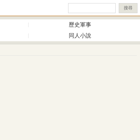
搜尋
歷史軍事
同人小說