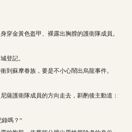
身穿金黃色盔甲、裸露出胸膛的護衛隊成員。
城登記。
衝到蘇摩眷族，要是不小心鬧出烏龍事件。
尼薩護衛隊成員的方向走去，斟酌後主動道：
錄嗎？”