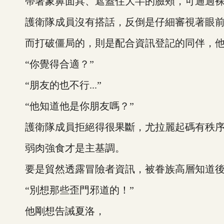
帶著象鼻面具、遮蓋住大半的臉頰，可通過裸
護衛隊成員沒有搭話，反倒是仔細審視著眼前
而打破僵局的，則是配合資訊登記的同伴，他皺
“你覺得合適？”
“朋友的也不行...”
“他知道他是你朋友嗎？”
護衛隊成員拒絕得很果斷，尤拉麗起碼有秩序
弱肉強食才是主基調。
要是貿然透露冒險者資訊，被眷族高層知道後
“別想那些歪門邪道的！”
他剛想告誡夏洛，