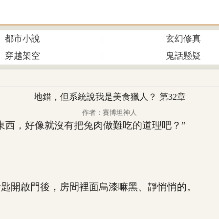
都市小說
玄幻修真
穿越架空
鬼話懸疑
地錯，但系統說我是美食獵人？ 第32章
作者：賽博坦神人
西，好像就沒有把兔肉做難吃的道理吧？”
匙開啟門後，房間裡面烏漆嘛黑、靜悄悄的。