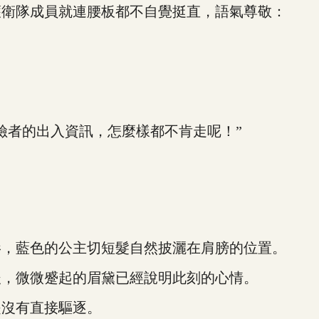
衛隊成員就連腰板都不自覺挺直，語氣尊敬：
者的出入資訊，怎麼樣都不肯走呢！”
，藍色的公主切短髮自然披灑在肩膀的位置。
，微微蹙起的眉黛已經說明此刻的心情。
沒有直接驅逐。