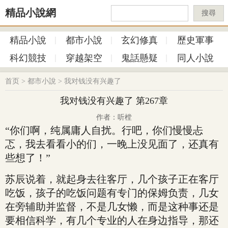
精品小說網
搜尋
精品小說
都市小說
玄幻修真
歷史軍事
科幻競技
穿越架空
鬼話懸疑
同人小說
首页
>
都市小說
>
我对钱没有兴趣了
我对钱没有兴趣了 第267章
作者：听樘
“你们啊，纯属庸人自扰。行吧，你们慢慢忐
忑，我去看看小的们，一晚上没见面了，还真有
些想了！”
苏辰说着，就起身去往客厅，几个孩子正在客厅
吃饭，孩子的吃饭问题有专门的保姆负责，几女
在旁辅助并监督，不是几女懒，而是这种事还是
要相信科学，有几个专业的人在身边指导，那还