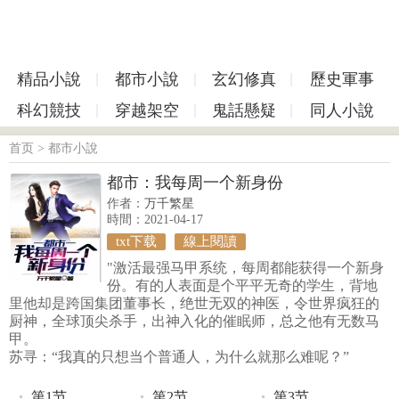
精品小說
都市小說
玄幻修真
歷史軍事
科幻競技
穿越架空
鬼話懸疑
同人小說
首页
>
都市小說
都市：我每周一个新身份
作者：
万千繁星
時間：2021-04-17
txt下载
線上閱讀
"激活最强马甲系统，每周都能获得一个新身
份。有的人表面是个平平无奇的学生，背地
里他却是跨国集团董事长，绝世无双的神医，令世界疯狂的
厨神，全球顶尖杀手，出神入化的催眠师，总之他有无数马
甲。
苏寻：“我真的只想当个普通人，为什么就那么难呢？”
第1节
第2节
第3节