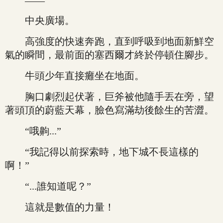
——
中央廣場。
高強度的快速奔跑，直到呼吸到地面新鮮空
氣的瞬間，最前面的塞西爾才終於停頓住腳步。
牛頭少年直接癱坐在地面。
胸口劇烈起伏著，巨斧被他隨手丟在旁，望
著頭頂的蔚藍天幕，臉色寫滿劫後餘生的苦澀。
“哦齁...”
“我記得以前探索時，地下城不長這樣的
啊！”
“...誰知道呢？”
這就是數值的力量！