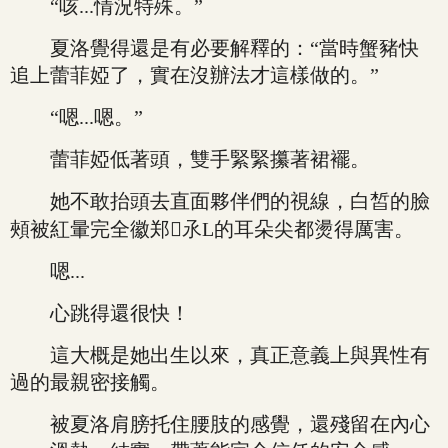
“咳...情況特殊。”
夏洛覺得還是有必要解釋的：“當時蟹豬快
追上蕾菲婭了，實在沒辦法才這樣做的。”
“嗯...嗯。”
蕾菲婭低著頭，雙手緊緊攥著裙襬。
她不敢抬頭去直面夥伴們的視線，白皙的臉
頰被紅暈完全徽郑氶L的耳朵尖都燙得厲害。
嗯...
心跳得還很快！
這大概是她出生以來，真正意義上與異性有
過的最親密接觸。
被夏洛肩膀托住腰肢的感覺，還殘留在內心