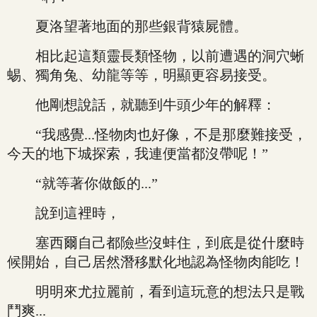
夏洛望著地面的那些銀背猿屍體。
相比起這類靈長類怪物，以前遭遇的洞穴蜥
蜴、獨角兔、幼龍等等，明顯更容易接受。
他剛想說話，就聽到牛頭少年的解釋：
“我感覺...怪物肉也好像，不是那麼難接受，
今天的地下城探索，我連便當都沒帶呢！”
“就等著你做飯的...”
說到這裡時，
塞西爾自己都險些沒蚌住，到底是從什麼時
候開始，自己居然潛移默化地認為怪物肉能吃！
明明來尤拉麗前，看到這玩意的想法只是戰
鬥爽...