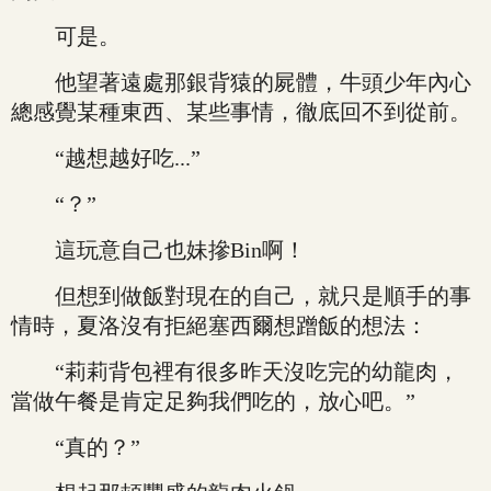
可是。
他望著遠處那銀背猿的屍體，牛頭少年內心
總感覺某種東西、某些事情，徹底回不到從前。
“越想越好吃...”
“？”
這玩意自己也妹摻Bin啊！
但想到做飯對現在的自己，就只是順手的事
情時，夏洛沒有拒絕塞西爾想蹭飯的想法：
“莉莉背包裡有很多昨天沒吃完的幼龍肉，
當做午餐是肯定足夠我們吃的，放心吧。”
“真的？”