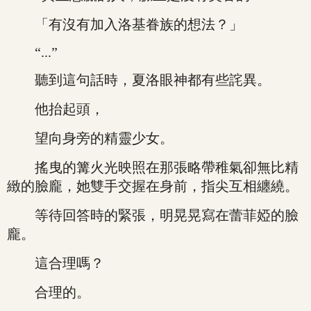
「有沒有加入洛基眷族的想法？」
“...”
聽到這句話時，夏洛眼神都有些詫異。
他抬起頭，
望向身旁的精靈少女。
搖曳的篝火光映照在那張略帶稚氣卻無比精
緻的臉龐，她雙手交握在身前，指尖互相纏繞。
等待回答時的緊張，明晃晃寫在蕾菲婭的臉
龐。
這合理嗎？
合理的。