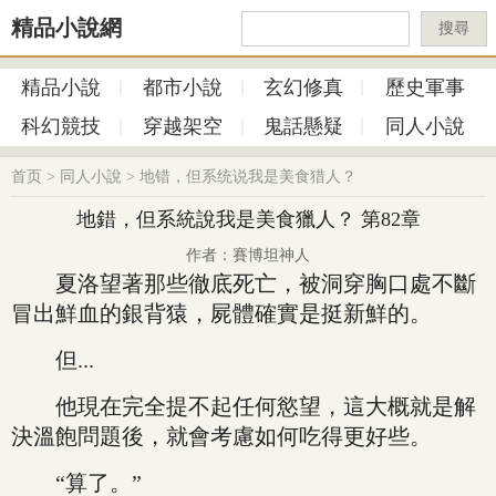
精品小說網
搜尋
精品小說
都市小說
玄幻修真
歷史軍事
科幻競技
穿越架空
鬼話懸疑
同人小說
首页
>
同人小說
>
地错，但系统说我是美食猎人？
地錯，但系統說我是美食獵人？ 第82章
作者：賽博坦神人
夏洛望著那些徹底死亡，被洞穿胸口處不斷
冒出鮮血的銀背猿，屍體確實是挺新鮮的。
但...
他現在完全提不起任何慾望，這大概就是解
決溫飽問題後，就會考慮如何吃得更好些。
“算了。”