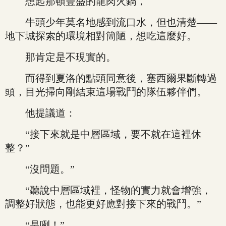
想起那頓豐盛的龍肉火鍋，
牛頭少年莫名地感到流口水，但也清楚——
地下城探索的環境相對簡陋，想吃這麼好。
那肯定是不現實的。
而得到夏洛的點頭同意後，塞西爾果斷轉過
頭，目光掃向剛結束這場戰鬥的隊伍夥伴們。
他提議道：
“接下來就是中層區域，要不就在這裡休
整？”
“沒問題。”
“聽說中層區域裡，怪物的實力就會增強，
調整好狀態，也能更好應對接下來的戰鬥。”
“是咧！”