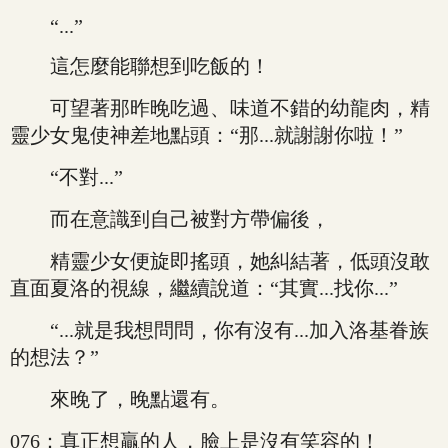
“...”
這怎麼能聯想到吃飯的！
可望著那昨晚吃過、味道不錯的幼龍肉，精
靈少女鬼使神差地點頭：“那...就謝謝你啦！”
“不對...”
而在意識到自己被對方帶偏後，
精靈少女便旋即搖頭，她糾結著，低頭沒敢
直面夏洛的視線，繼續說道：“其實...找你...”
“...就是我想問問，你有沒有...加入洛基眷族
的想法？”
來晚了，晚點還有。
076：真正想贏的人，臉上是沒有笑容的！