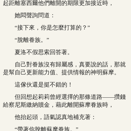
起距離塞西爾他們離開的期限更加接近時，
她悶聲詢問道：
“接下來，你是怎麼打算的？”
“脫離眷族。”
夏洛不假思索回答著。
自己對眷族沒有歸屬感，真要說的話，那就
是幫自己更新能力值、提供情報的神明蘇摩。
這傢伙還是挺不錯的！
但回想起莉莉曾經選擇的那條道路——攢錢
給察尼斯繳納贖金，藉此離開蘇摩眷族時，
他抬起頭，語氣認真地補充著：
“帶著你脫離蘇摩眷族。”