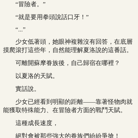
“冒險者。”
“就是要用拳頭說話口牙！”
“...”
少女低著頭，她眼神複雜沒有回答，在底層
摸爬滾打這些年，自然能理解夏洛說的這番話。
可離開蘇摩眷族後，自己歸宿在哪裡？
以夏洛的天賦。
實話說。
少女已經看到明顯的距離——靠著怪物肉就
能獲取特殊能力、在冒險者方面的戰鬥天賦。
這種成長速度，
絕對會被那些強大的眷族們紛紛爭搶！