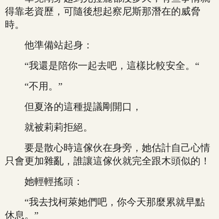
得靠老資歷，可隨後想起察尼斯那潛在的威脅
時。
他準備站起身：
“我還是陪你一起去吧，這樣比較安全。“
“不用。”
但夏洛的這種提議剛開口，
就被莉莉拒絕。
要是散心時這傢伙在身旁，她估計自己心情
只會更加雜亂，誰讓這傢伙就完全跟木頭似的！
她輕輕搖頭：
“我去找柯萊她們吧，你今天那麼累就早點
休息。”