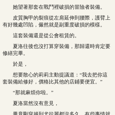
她望著那套在戰鬥裡破損的冒險者裝備。
皮質胸甲的裂痕從左肩延伸到腰際，護臂上
有好幾處凹陷，儼然就是副重度破損的模樣。
這套裝備還是從公會租賃的。
夏洛往後也沒打算穿裝備，那歸還時肯定要
修繕完畢。
於是，
想要散心的莉莉主動提議道：“我去把你這
套裝備給修好，價格比其他的店鋪要便宜。”
“那就麻煩你啦。”
夏洛當然沒有意見，
畢竟剛穿越到尤拉麗都沒多久，有些事情就