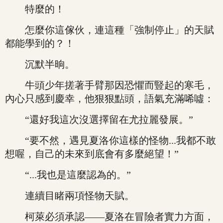
特麼的！
怎麼你這傢伙，連這種「強制停止」的天賦
都能學到的？！
沉默半晌。
牛頭少年搓著手臂那因恐懼而豎起的寒毛，
內心只感到慶幸，他狠狠點頭，語氣充滿唏噓：
“還好我這次沒選擇留在尤拉麗發展。”
“要不然，遇見夏洛你這樣的怪物...我都不敢
想喔，自己的未來到底會有多麼絕望！”
“...我也是這麼認為的。”
連續目睹兩項怪物天賦。
柯萊必須承認——夏洛在冒險者實力方面，