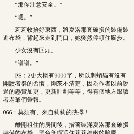
“那你注意安全。”
“嗯。”
莉莉收拾好東西，將夏洛那套破損的裝備裝
進布袋，背起來走到門口，她突然停頓住腳步。
少女沒有回頭。
“謝謝。”
PS：2更大概有9000字，所以刺蝟貓有沒有
開讀者群的習慣，剛來不清楚，因為作者以前說
過的懸賞加更，更新計劃等等，得有個地方跟讀
者老爺們彙報。
066：莫須有、來自莉莉的抉擇！
離開租住的房間後，揹著裝滿夏洛那套破損
裝備的布袋，黑色兜帽遮住莉莉稚嫩的臉龐。