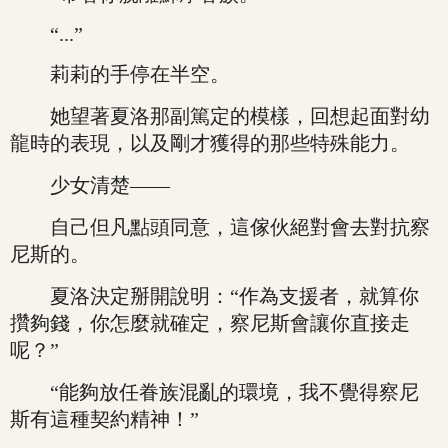
“...”
莉莉的手停在半空。
她望著夏洛那副篤定的模樣，回想起面對幼
龍時的表現，以及剛才獲得的那些特殊能力。
少女清楚——
自己但凡點頭同意，這傢伙絕對會去對抗察
尼斯的。
夏洛決定掰開說明：“作為支援者，就算你
攢夠錢，你怎麼就確定，察尼斯會讓你直接走
呢？”
“能夠放任眷族混亂的環境，我不覺得察尼
斯有這種契約精神！”