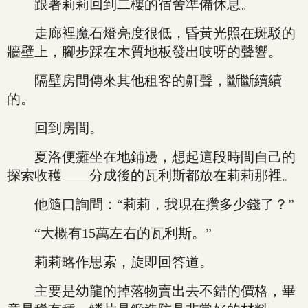
跟著莉莉回到二樓的宿舍準備休息。
走廊裡魔石燈亮度很低，昏黃光照在斑駁的
牆壁上，腳步踩在木質地板發出吱呀的聲響。
隔壁房間傳來其他租客的鼾聲，斷斷續續
的。
回到房間。
夏洛便癱坐在地鋪邊，想起這段時間自己的
探索收穫——分成後的瓦利斯都放在莉莉那裡。
他隨口詢問：“莉莉，我現在攢多少錢了？”
“大概有15萬左右的瓦利斯。”
莉莉略作思索，旋即回答道。
主要是幼龍的掉落物賣出去不錯的價格，畢