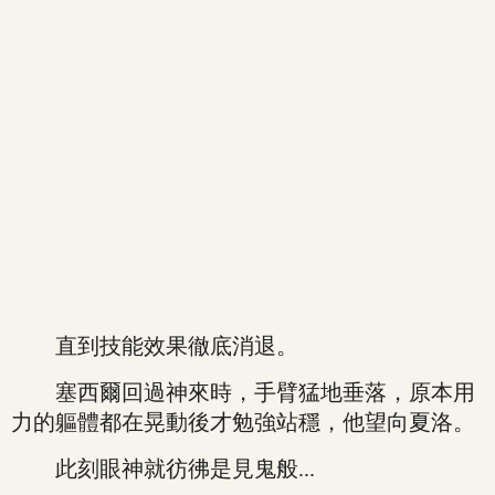
直到技能效果徹底消退。
塞西爾回過神來時，手臂猛地垂落，原本用
力的軀體都在晃動後才勉強站穩，他望向夏洛。
此刻眼神就彷彿是見鬼般...