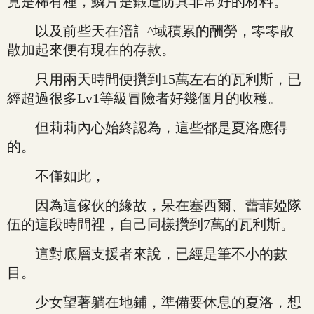
竟是稀有種，鱗片是鍛造防具非常好的材料。
以及前些天在湆訁^域積累的酬勞，零零散
散加起來便有現在的存款。
只用兩天時間便攢到15萬左右的瓦利斯，已
經超過很多Lv1等級冒險者好幾個月的收穫。
但莉莉內心始終認為，這些都是夏洛應得
的。
不僅如此，
因為這傢伙的緣故，呆在塞西爾、蕾菲婭隊
伍的這段時間裡，自己同樣攢到7萬的瓦利斯。
這對底層支援者來說，已經是筆不小的數
目。
少女望著躺在地鋪，準備要休息的夏洛，想