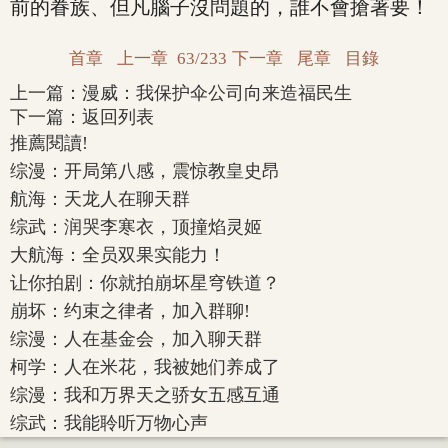
前的眷族、但凡腦子沒問題的，誰不會搶著要！
首章
上一章
63/233
下一章
尾章
目錄
上一篇：
漫威：我保护伞公司向来造福民生
下一篇：
返回列表
推薦閱讀!
综漫：开局第八感，震惊教皇史昂
航海：天龙人在聊天群
综武：润哭李寒衣，顶撞焰灵姬
大航海：全员双果实能力！
让你拍剧：你就拍崩坏星穹铁道？
崩坏：约束之律者，加入群聊!
综漫：人在基金会，加入聊天群
柯学：人在米花，我被她们养成了
综漫：我和万界天之骄女五感互通
综武：我能聆听万物心声