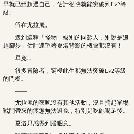
早就已經超過自己，估計很快就能突破到Lv2等
級。
留在尤拉麗。
遇到這種「怪物」級別的同齡人，別說是追
趕腳步，估計連望著夏洛背影的機會都沒有！
畢竟...
很多冒險者，窮極此生都無法突破Lv2等級
的門檻。
——
尤拉麗的夜晚沒有其他活動，況且搞起單場
戰鬥帶來的疲憊無法避免，特別是吃飽喝足後。
夏洛只感覺到股睏意。