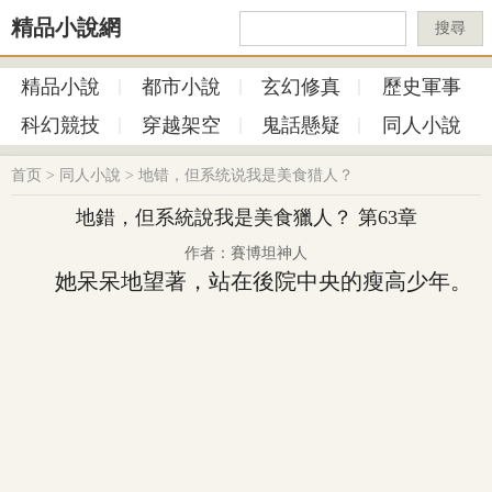
精品小說網
搜尋
精品小說
都市小說
玄幻修真
歷史軍事
科幻競技
穿越架空
鬼話懸疑
同人小說
首页
>
同人小說
>
地错，但系统说我是美食猎人？
地錯，但系統說我是美食獵人？ 第63章
作者：賽博坦神人
她呆呆地望著，站在後院中央的瘦高少年。