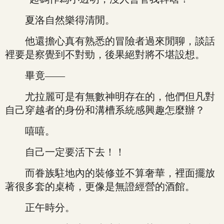
夏洛自然樂得清閒。
他還擔心真有熟悉的冒險者過來閒聊，談話
裡要是察覺到不對勁，後果絕對將不堪設想。
畢竟——
尤拉麗可是有無數神明存在的，他們但凡對
自己穿越者的身份和溝槽系統感興趣怎麼辦？
嘻嘻。
自己一定要活下去！！
而眷族駐地內的裝修並不算奢華，裡面擺放
著很多套的桌椅，更像是無證經營的酒館。
正午時分。