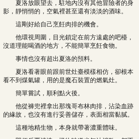
夏洛放眼望去，駐地內沒有其他冒險者的身
影，靜悄悄的，空氣裡甚至還有淡淡的酒味。
這剛好給自己烹飪肉排的機會。
他環視周圍，目光鎖定在前方遠處的吧檯，
沒道理能喝酒的地方，不能簡單烹飪食物。
事情也沒有超出夏洛的預料。
夏洛看著眼前跟前世灶臺模樣相仿，卻根本
看不到煤氣罐，用的是魔石裝置的燃氣灶。
簡單嘗試，順利點火後。
他從褲兜裡拿出那塊哥布林肉排，沾染血跡
的緣故，也沒有進行妥善儲存，表面相當黏膩。
這種地精生物，本身就帶著濃重體味。