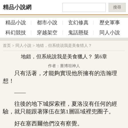
精品小說網
搜尋
精品小說
都市小說
玄幻修真
歷史軍事
科幻競技
穿越架空
鬼話懸疑
同人小說
首页
>
同人小說
>
地错，但系统说我是美食猎人？
地錯，但系統說我是美食獵人？ 第6章
作者：賽博坦神人
只有活著，才能夠實現他所擁有的浩瀚理
想！
——
往後的地下城探索裡，夏洛沒有任何的經
驗，就只能跟著隊伍在第1層區域裡兜圈子。
好在塞西爾他們沒有察覺。