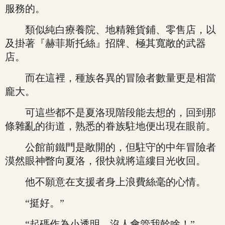
服務的。
類似純白療養院、地精雜貨鋪、零售店，以
及掛著『赫菲斯托絲』招牌、極其寬敞的武器
店。
而在這裡，種族各異的冒險者數量更是相當
龐大。
可這些都不是夏洛現階段能去想的，回到那
條雜亂的街道，熟悉的眷族駐地便出現在眼前。
公館前鐵門是敞開的，但駐守的中年冒險者
漠然眼神瞥向夏洛，很快就將這縷目光收回。
他不願意在支援者身上浪費絲毫的心情。
“挺好。”
“起碼作為小透明，沒人會管我幹啥！”