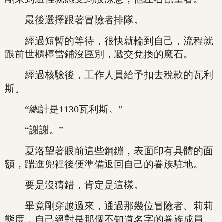
最後選擇跟著冒險者排隊。
經過短暫的等待，很快就輪到自己，流程就
跟前世櫃檯當鋪沒區別，遞交兌換的魔石。
經過核驗後，工作人員給予扣去稅款的瓦利
斯。
“總計是1130瓦利斯。”
“謝謝。”
夏洛望著眼前這些鋼鏰，表面印有具體的面
額，踹進兜裡後便準備返回自己的眷族駐地。
要是沒猜錯，肯定是這樣。
畢竟剛穿越過來，通過那幾位冒險者、莉莉
態度，自己絕對是那個不知道名字的眷族成員。