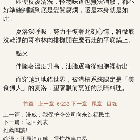
即便反覆清洗，怪物味道也無法消散，都不
好準確判斷到底是變質腐爛，還是本身就是如
此。
夏洛深呼吸，努力平復著此刻心情，將徹底
洗乾淨的哥布林肉排攤開在魔石灶的平底鍋上。
點火。
伴隨著溫度升高，油脂逐漸從細胞裡析出。
而穿越到地錯世界，被溝槽系統認定是「美
食獵人」的夏洛，望著眼前烹飪的黑暗料理。
首章
上一章
6/233
下一章
尾章
目錄
上一篇：
漫威：我保护伞公司向来造福民生
下一篇：
返回列表
推薦閱讀!
综漫：开局第八感，震惊教皇史昂