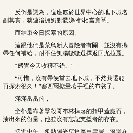
反倒是認為，這座處於世界中心的地下城名
副其實，就連湆拥奶剿髅娣e都相當寬闊。
而結束今日探索的原因。
這跟他們是菜鳥新人冒險者有關，並沒有攜
帶任何補給，耐不住飢腸轆轆選擇返回尤拉麗。
“感覺今天收穫不錯。”
“可惜，沒有帶便當去地下城，不然我還能
再探索很久！”塞西爾掂量著手裡的布袋子。
滿滿當當的，
全都是靠著擊殺哥布林掉落的指甲蓋魔石，
湊出來的份量，他並沒有忘記支援者的存在。
接近中午，炙熱陽光穿透厚重雲層，潑灑在