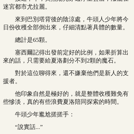
迷宮都市尤拉麗。
來到巴別塔背後的陰涼處，牛頭人少年將今
日份收穫全部倒出來，仔細清點著具體的數量。
總計是65顆。
塞西爾記得出發前定好的比例，如果折算出
來的話，只需要給夏洛劃分不到2顆的魔石。
對於這位聊得來，還不嫌棄他們是新人的支
援者。
他印象自然是極好的，就是整體收穫難免有
些慘淡，真的有些浪費夏洛陪同探索的時間。
牛頭少年尷尬搓搓手：
“說實話...”