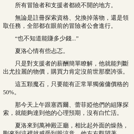
所有冒險者和支援者都繞不開的地方。
無論是註冊探索資格、兌換掉落物，還是領
取任務，全部都在眼前的冒險者公會進行。
“也不知道能賺多少錢...”
夏洛心情有些忐忑。
只是對支援者的薪酬簡單瞭解，他就能判斷
出尤拉麗的物價，購買力肯定沒前世那麼誇張。
這五顆魔石，只要能有正常單獨僱傭價格的
50%。
那今天上午跟塞西爾、蕾菲婭他們的組隊探
索，就能夠達到他的心理預期，沒有白忙活。
夏洛來到萬神殿正廳，相比起外面的燥熱，
剛來到這裡就感受到股涼意，他左右觀望著。