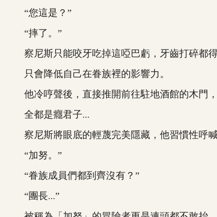
“您這是？”
“摔了。”
察尼斯只能咬牙吃掉這啞巴虧，牙齒打碎都得
只會降低自己在眷族裡的影響力。
他冷哼聲後，直接推開前往駐地酒館的木門，
全都是癮君子...
察尼斯將眼底的輕蔑完美隱藏，他習慣性呼喊
“加努。”
“眷族成員們都到齊沒有？”
“團長...”
被稱為「加努」的冒險者更是連頭都不敢抬，