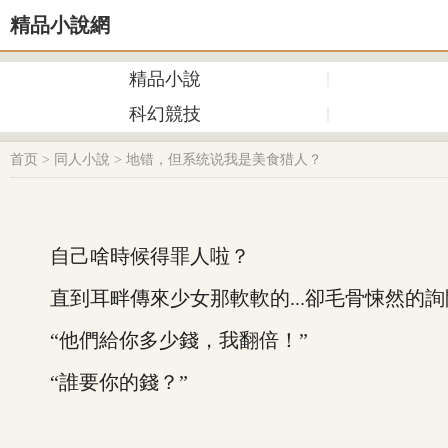
精品小說網
精品小說
科幻競技
首页
>
同人小說
>
地错，但系统说我是美食猎人？
自己啥時候得罪人啦？
直到耳畔傳來少女那軟軟的...卻毛骨悚然的詢
“他們給你多少錢，我翻倍！”
“誰要你的錢？”