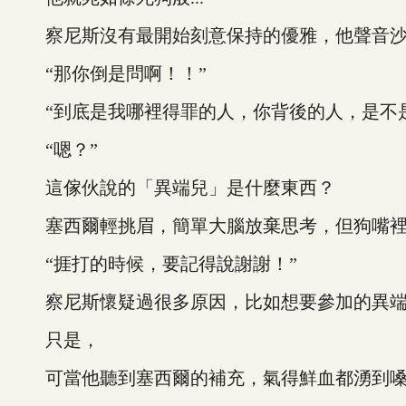
察尼斯沒有最開始刻意保持的優雅，他聲音沙啞
“那你倒是問啊！！”
“到底是我哪裡得罪的人，你背後的人，是不是在
“嗯？”
這傢伙說的「異端兒」是什麼東西？
塞西爾輕挑眉，簡單大腦放棄思考，但狗嘴裡
“捱打的時候，要記得說謝謝！”
察尼斯懷疑過很多原因，比如想要參加的異端
只是，
可當他聽到塞西爾的補充，氣得鮮血都湧到嗓