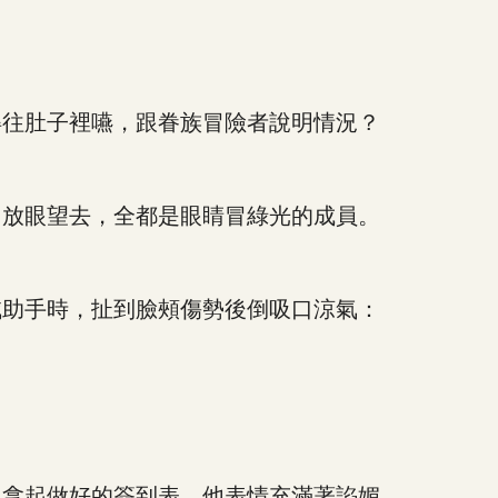
往肚子裡嚥，跟眷族冒險者說明情況？
放眼望去，全都是眼睛冒綠光的成員。
助手時，扯到臉頰傷勢後倒吸口涼氣：
拿起做好的簽到表，他表情充滿著諂媚。