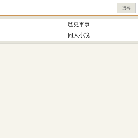
搜尋
歷史軍事
同人小說