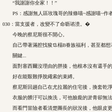
“我謝謝你全家！！”
PS：感謝無人區玫瑰哥的辣條喵~感謝喵~作者
030：當支援者，改變不了命呖谘溃。�
今晚的察尼斯很不開心。
自己帶著滿腔找狻⒔榻B眷族福利，甚至都想
關鍵...
面對塞西爾沒理由的胖揍，他根本沒有還手的
好在能艱難掙脫繩索的束縛。
察尼斯回趟自己在尤拉麗的住宅後，換套乾淨
衣服的髒汙可以換洗，可他臉龐的淤青卻無法
而看門冒險者看清楚團長的狀況後，他眼皮更是狂