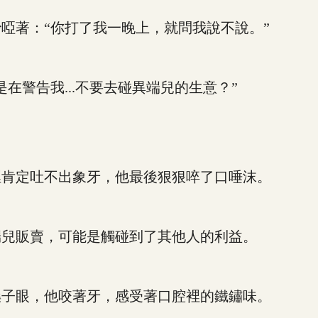
著：“你打了我一晚上，就問我說不說。”
警告我...不要去碰異端兒的生意？”
肯定吐不出象牙，他最後狠狠啐了口唾沫。
兒販賣，可能是觸碰到了其他人的利益。
子眼，他咬著牙，感受著口腔裡的鐵鏽味。