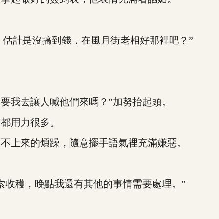
，估計是沒搞到錢，在風月街老相好那裡吧？”
要我去讓人喊他們來嗎？”加努抬起頭。
都用力很多。
不上來的煩躁，隨意擺手語氣裡充滿嫌惡。
收穫，晚點我還有其他的事情需要處理。”