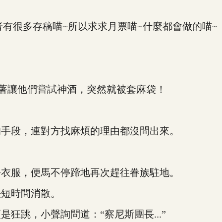
有很多存稿喵~所以求求月票喵~什麼都會做的喵~
著讓他們嘗試神酒，突然就被套麻袋！
手段，連對方找麻煩的理由都沒問出來。
衣服，便馬不停蹄地再次趕往眷族駐地。
短時間消散。
跳，小聲詢問道：“察尼斯團長...”