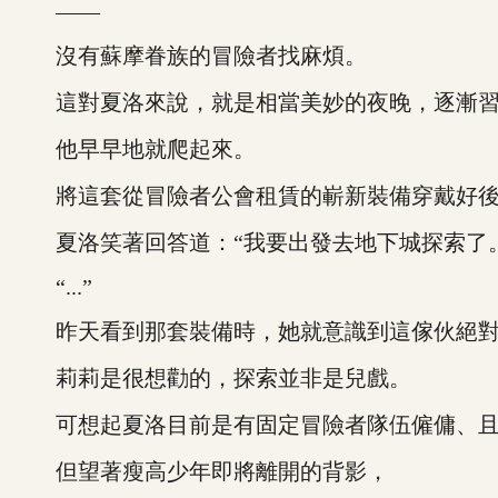
——
沒有蘇摩眷族的冒險者找麻煩。
這對夏洛來說，就是相當美妙的夜晚，逐漸習
他早早地就爬起來。
將這套從冒險者公會租賃的嶄新裝備穿戴好後
夏洛笑著回答道：“我要出發去地下城探索了。
“...”
昨天看到那套裝備時，她就意識到這傢伙絕對
莉莉是很想勸的，探索並非是兒戲。
可想起夏洛目前是有固定冒險者隊伍僱傭、且探
但望著瘦高少年即將離開的背影，