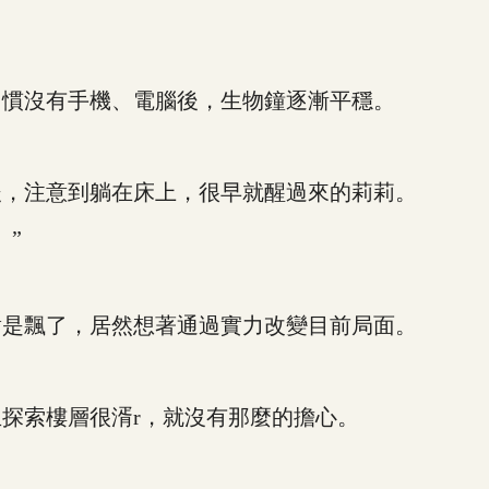
慣沒有手機、電腦後，生物鐘逐漸平穩。
，注意到躺在床上，很早就醒過來的莉莉。
”
是飄了，居然想著通過實力改變目前局面。
索樓層很湑r，就沒有那麼的擔心。