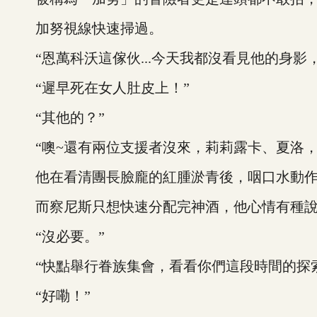
加努視線快速掃過。
“恩萬科沃這傢伙...今天我都沒看見他的身影
“遲早死在女人肚皮上！”
“其他的？”
“噢~還有兩位支援者沒來，莉莉露卡、夏洛，
他在看清團長臉龐的紅腫淤青後，咽口水動作
而察尼斯只想快速分配完神酒，他心情有種說
“沒必要。”
“快點舉行眷族集會，看看你們這段時間的探索
“好嘞！”