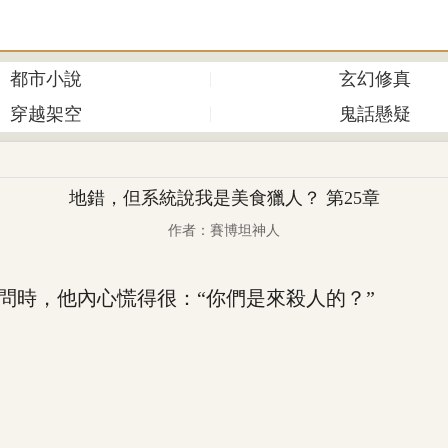
都市小說
玄幻修真
穿越架空
鬼話懸疑
地錯，但系統說我是美食獵人？ 第25章
作者：賽博坦神人
問時，他內心慌得很：“你們是來殺人的？”