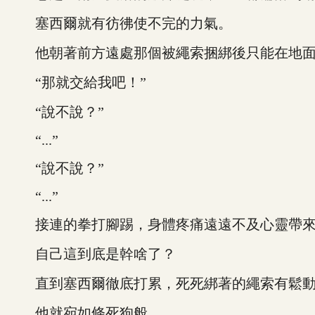
塞西爾就有彷彿使不完的力氣。
他朝著前方遠處那個被繩索捆綁後只能在地面
“那就交給我吧！”
“說不說？”
“...”
“說不說？”
“...”
接連的拳打腳踢，身體疼痛遠遠不及心靈帶來
自己這到底是幹啥了？
直到塞西爾徹底打累，死死綁著的繩索有鬆動
他就宛如條死狗般...