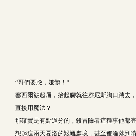
“哥們要臉，嫌髒！”
塞西爾皺起眉，抬起腳就往察尼斯胸口踹去，
直接用魔法？
那確實是有點過分的，殺冒險者這種事他都完
想起這兩天夏洛的艱難處境，甚至都淪落到啃