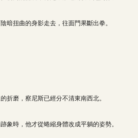
陰暗扭曲的身影走去，往面門果斷出拳。
的折磨，察尼斯已經分不清東南西北。
跡象時，他才從蜷縮身體改成平躺的姿勢。