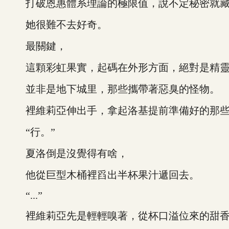
打破恩惠體系理論的極限值，說不定秘密就藏
她很難不去好奇。
最關鍵，
這顆彩虹果實，起碼在外形方面，絕對是精靈
並非是地下城里，那些攜帶著惡臭的怪物。
裡維莉亞伸出手，拿起洛基提前準備好的那些空
“行。”
夏洛倒是沒覺得有啥，
他從巨型木桶裡舀出半杯果汁遞回去。
“...”
裡維莉亞先是輕輕嗅著，從杯口溢位來的甜香