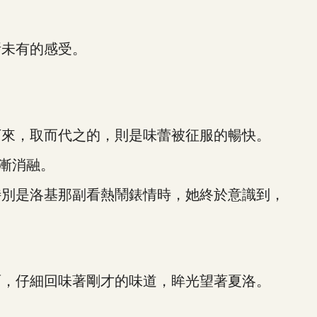
未有的感受。
來，取而代之的，則是味蕾被征服的暢快。
漸消融。
別是洛基那副看熱鬧錶情時，她終於意識到，
，仔細回味著剛才的味道，眸光望著夏洛。