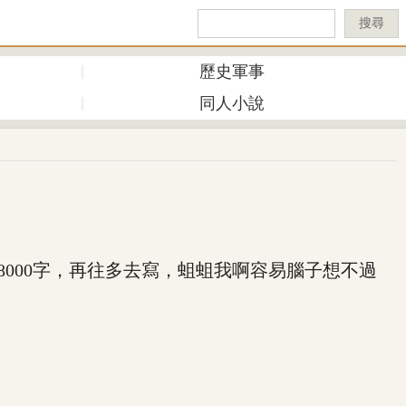
搜尋
歷史軍事
同人小說
000字，再往多去寫，蛆蛆我啊容易腦子想不過