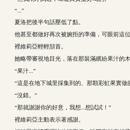
“...”
夏洛把後半句話壓低了點。
他甚至都做好再次被婉拒的準備，可眼前這位
裡維莉亞輕輕頷首。
她略帶審視地目光，落在那裝滿繽紛果汁的木
“果汁...”
“這是在地下城里採集到的、那顆彩虹果實做的
“沒錯。”
“那就謝謝你的好意，我想...想試試！”
裡維莉亞主動表示著感謝。