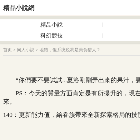
精品小說網
精品小說
科幻競技
首页
>
同人小說
>
地错，但系统说我是美食猎人？
“你們要不要試試...夏洛剛剛弄出來的果汁，
PS：今天的質量方面肯定是有所提升的，現在總
來。
140：更新能力值，給眷族帶來全新探索格局的技