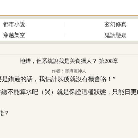
都市小說
玄幻修真
穿越架空
鬼話懸疑
地錯，但系統說我是美食獵人？ 第208章
作者：賽博坦神人
要是錯過的話，我估計以後就沒有機會咯！”
不能算水吧（哭）就是保證這種狀態，只能日更8
能？