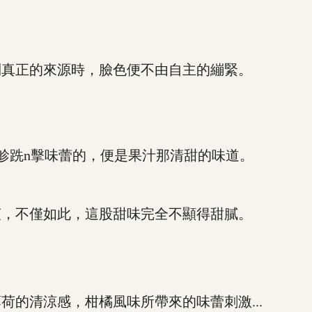
真正的來源時，臉色便不由自主的繃緊。
跣n擊味蕾的，便是果汁那清甜的味道。
，不僅如此，這股甜味完全不顯得甜膩。
清涼感，柑橘風味所帶來的味蕾刺激...