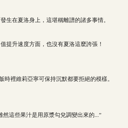
發生在夏洛身上，這堪稱離譜的諸多事情。
值提升速度方面，也沒有夏洛這麼誇張！
飯時裡維莉亞寧可保持沉默都要拒絕的模樣。
這些果汁是用原漿勾兌調變出來的...”