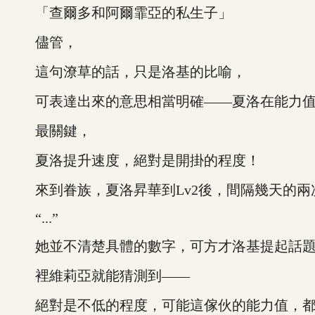
「查爾多和阿爾霏亞的私生子」
儘管，
這句潦草的話，只是洛基的比喻，
可表達出來的意思相當明確——夏洛在能力值
最關鍵，
夏洛提升速度，絕對是開掛的程度！
來到眷族，夏洛昇華到Lv2後，間隔幾天的兩
“...”
她並不清楚具體的數字，可方才洛基提起話題
裡維莉亞就能猜測到——
絕對是不低的程度，可能這傢伙的能力值，都