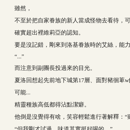
雖然，
不至於把自家眷族的新人當成怪物去看待，可
確實超出裡維莉亞的認知。
要是沒記錯，剛來到洛基眷族時的艾絲，能力
“...”
而注意到副團長投過來的目光。
夏洛回想起先前地下城第17層、面對豬徊萆w
可能...
精靈種族高低都得沾點潔癖。
他倒是沒覺得有啥，笑容輕鬆進行著解釋：“雖然
“但我剛才試過，味道其實挺好喝的。”