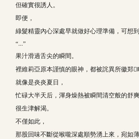
但確實很誘人。
即便，
綠髮精靈內心深處早就做好心理準備，可想到
“...”
果汁滑過舌尖的瞬間。
裡維莉亞原本謹慎的眼神，都被詫異所徽郑畛
就像是炎炎夏日，
忙碌大半天后，渾身燥熱被瞬間清空般的舒爽
很生津解渴。
不僅如此，
那股回味不斷從喉嚨深處順勢湧上來，宛如薄荷的