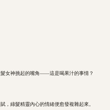
髮女神挑起的嘴角——這是喝果汁的事情？
賦，綠髮精靈內心的情緒便愈發複雜起來。