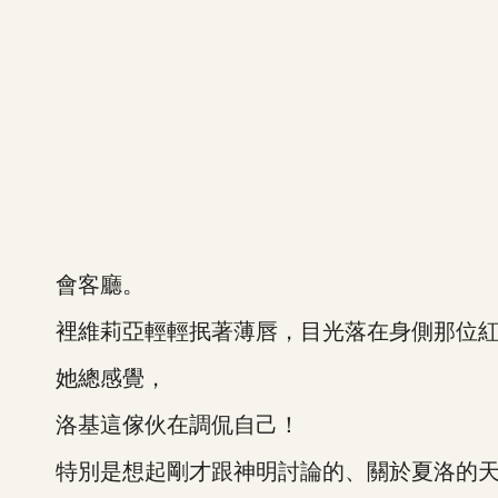
會客廳。
裡維莉亞輕輕抿著薄唇，目光落在身側那位紅
她總感覺，
洛基這傢伙在調侃自己！
特別是想起剛才跟神明討論的、關於夏洛的天