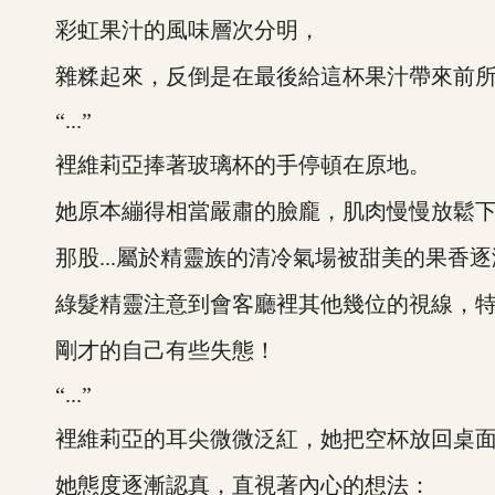
彩虹果汁的風味層次分明，
雜糅起來，反倒是在最後給這杯果汁帶來前所
“...”
裡維莉亞捧著玻璃杯的手停頓在原地。
她原本繃得相當嚴肅的臉龐，肌肉慢慢放鬆下
那股...屬於精靈族的清冷氣場被甜美的果香逐
綠髮精靈注意到會客廳裡其他幾位的視線，特
剛才的自己有些失態！
“...”
裡維莉亞的耳尖微微泛紅，她把空杯放回桌面
她態度逐漸認真，直視著內心的想法：