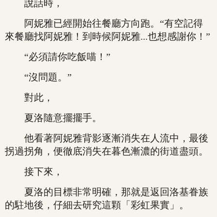
說話時，
阿妮雅已經開始往餐廳方向跑。“有空記得
來餐廳找阿妮雅！到時候阿妮雅...也想感謝你！”
“必須請你吃飯喵！”
“沒問題。”
對此，
夏洛隨意擺擺手。
他看著阿妮雅背影逐漸消失在人流中，最後
拐過拐角，便徹底消失在暮色漸濃的街道盡頭。
接下來，
夏洛的目標非常明確，那就是返回洛基眷族
的駐地後，仔細去研究這顆「彩虹果實」。