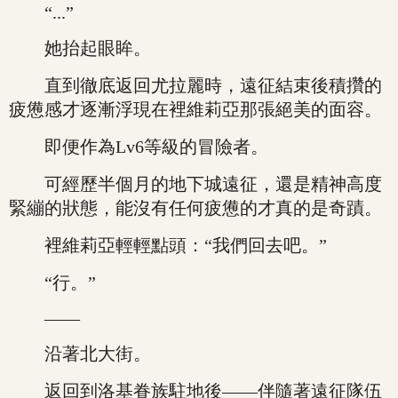
“...”
她抬起眼眸。
直到徹底返回尤拉麗時，遠征結束後積攢的
疲憊感才逐漸浮現在裡維莉亞那張絕美的面容。
即便作為Lv6等級的冒險者。
可經歷半個月的地下城遠征，還是精神高度
緊繃的狀態，能沒有任何疲憊的才真的是奇蹟。
裡維莉亞輕輕點頭：“我們回去吧。”
“行。”
——
沿著北大街。
返回到洛基眷族駐地後——伴隨著遠征隊伍