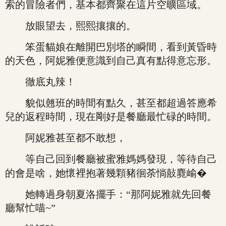
索的冒險者們，基本都齊聚在這片空曠區域。
放眼望去，熙熙攘攘的。
笨蛋貓娘在離開巴別塔的瞬間，看到黃昏時
的天色，阿妮雅便意識到自己真有點得意忘形。
徹底丸辣！
貌似翹班的時間有點久，甚至都超過答應希
兒的返程時間，現在剛好是餐廳最忙碌的時間。
阿妮雅甚至都不敢想，
等自己回到餐廳被蜜雅媽媽發現，等待自己
的會是啥，她懷裡抱著幾顆豬徊荼惝敼麑崳�
她轉過身朝夏洛擺手：“那阿妮雅就先回餐
廳幫忙喵~”