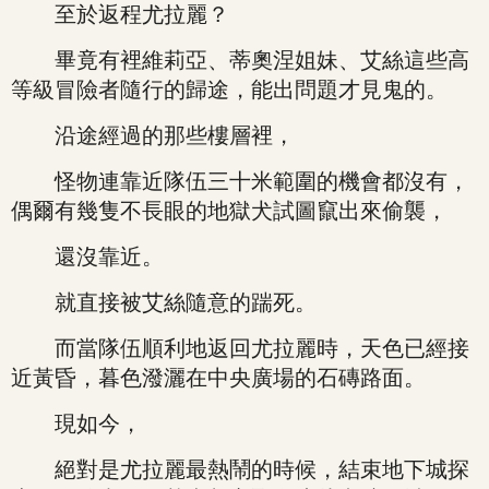
至於返程尤拉麗？
畢竟有裡維莉亞、蒂奧涅姐妹、艾絲這些高
等級冒險者隨行的歸途，能出問題才見鬼的。
沿途經過的那些樓層裡，
怪物連靠近隊伍三十米範圍的機會都沒有，
偶爾有幾隻不長眼的地獄犬試圖竄出來偷襲，
還沒靠近。
就直接被艾絲隨意的踹死。
而當隊伍順利地返回尤拉麗時，天色已經接
近黃昏，暮色潑灑在中央廣場的石磚路面。
現如今，
絕對是尤拉麗最熱鬧的時候，結束地下城探