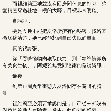
而裡維莉亞她並沒有回房間休息的打算，綠
髮精靈穿過駐地一樓的大廳，目標非常明確。
實話說，
要是今晚不能把夏洛所擁有的秘密，找洛基
徹底搞清楚，她已經預想到自己失眠的畫面。
真的很誇張。
從「吞噬怪物肉獲取能力」到「精準辨識所
有美食生物」，阿妮雅無意間透露的關鍵資訊，
最後，
到第17層異常事態與夏洛間存在關聯的猜
測。
裡維莉亞必須要承認的是，自己從來都沒有
對眷族的新人冒險者，產生如此強烈的好奇！