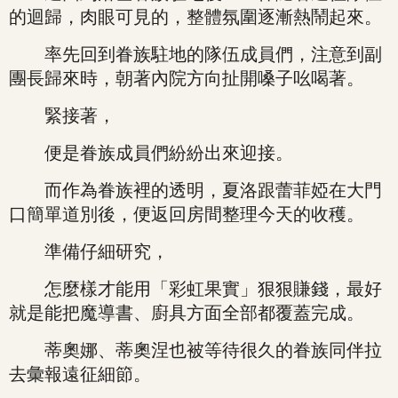
的迴歸，肉眼可見的，整體氛圍逐漸熱鬧起來。
率先回到眷族駐地的隊伍成員們，注意到副
團長歸來時，朝著內院方向扯開嗓子吆喝著。
緊接著，
便是眷族成員們紛紛出來迎接。
而作為眷族裡的透明，夏洛跟蕾菲婭在大門
口簡單道別後，便返回房間整理今天的收穫。
準備仔細研究，
怎麼樣才能用「彩虹果實」狠狠賺錢，最好
就是能把魔導書、廚具方面全部都覆蓋完成。
蒂奧娜、蒂奧涅也被等待很久的眷族同伴拉
去彙報遠征細節。