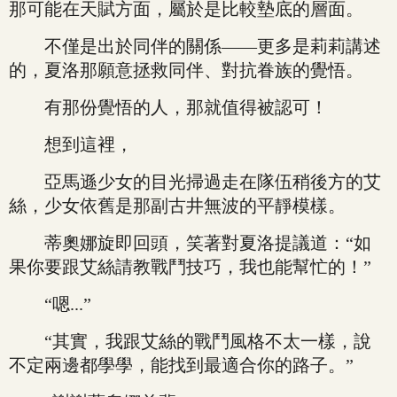
那可能在天賦方面，屬於是比較墊底的層面。
不僅是出於同伴的關係——更多是莉莉講述
的，夏洛那願意拯救同伴、對抗眷族的覺悟。
有那份覺悟的人，那就值得被認可！
想到這裡，
亞馬遜少女的目光掃過走在隊伍稍後方的艾
絲，少女依舊是那副古井無波的平靜模樣。
蒂奧娜旋即回頭，笑著對夏洛提議道：“如
果你要跟艾絲請教戰鬥技巧，我也能幫忙的！”
“嗯...”
“其實，我跟艾絲的戰鬥風格不太一樣，說
不定兩邊都學學，能找到最適合你的路子。”