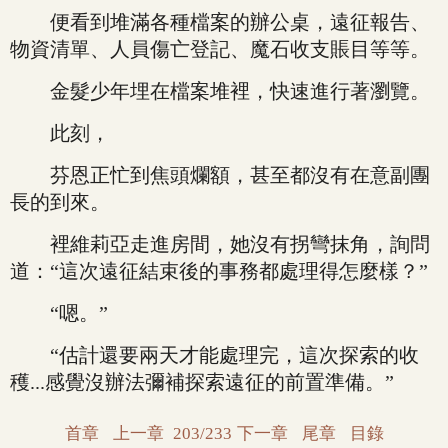
便看到堆滿各種檔案的辦公桌，遠征報告、
物資清單、人員傷亡登記、魔石收支賬目等等。
金髮少年埋在檔案堆裡，快速進行著瀏覽。
此刻，
芬恩正忙到焦頭爛額，甚至都沒有在意副團
長的到來。
裡維莉亞走進房間，她沒有拐彎抹角，詢問
道：“這次遠征結束後的事務都處理得怎麼樣？”
“嗯。”
“估計還要兩天才能處理完，這次探索的收
穫...感覺沒辦法彌補探索遠征的前置準備。”
首章
上一章
203/233
下一章
尾章
目錄