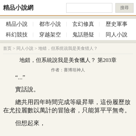
精品小說網
搜尋
精品小說
都市小說
玄幻修真
歷史軍事
科幻競技
穿越架空
鬼話懸疑
同人小說
首页
>
同人小說
>
地错，但系统说我是美食猎人？
地錯，但系統說我是美食獵人？ 第203章
作者：賽博坦神人
“...”
實話說。
總共用四年時間完成等級昇華，這份履歷放
在尤拉麗數以萬計的冒險者，只能算平平無奇。
但想起來，