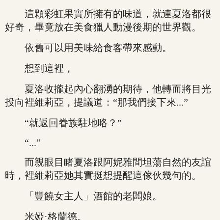
這顆彩虹果實所擁有的味道，就連夏洛都很
好奇，畢竟放在美食獵人動漫後期的世界觀。
依舊可以用美味給食客帶來感動。
想到這裡，
夏洛收攏起內心翻湧的期待，他轉而將目光
投向裡維莉亞，提議道：“那我們接下來...”
“就返回眷族駐地咯？”
“...”
而親眼目睹夏洛跟阿妮雅間坦蕩自然的友誼
時，裡維莉亞她其實挺想提醒這傢伙幾句的。
「豐饒女主人」酒館的老闆娘。
米婭·格蘭德。