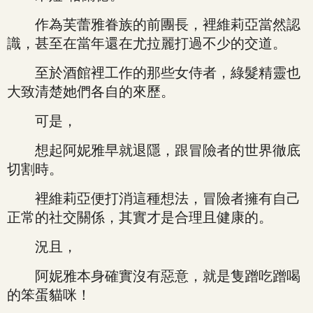
作為芙蕾雅眷族的前團長，裡維莉亞當然認
識，甚至在當年還在尤拉麗打過不少的交道。
至於酒館裡工作的那些女侍者，綠髮精靈也
大致清楚她們各自的來歷。
可是，
想起阿妮雅早就退隱，跟冒險者的世界徹底
切割時。
裡維莉亞便打消這種想法，冒險者擁有自己
正常的社交關係，其實才是合理且健康的。
況且，
阿妮雅本身確實沒有惡意，就是隻蹭吃蹭喝
的笨蛋貓咪！