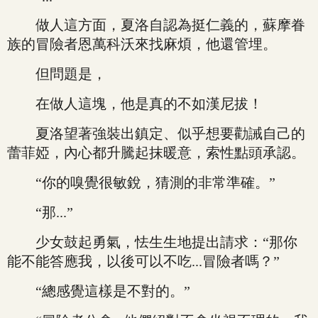
做人這方面，夏洛自認為挺仁義的，蘇摩眷
族的冒險者恩萬科沃來找麻煩，他還管埋。
但問題是，
在做人這塊，他是真的不如漢尼拔！
夏洛望著強裝出鎮定、似乎想要勸誡自己的
蕾菲婭，內心都升騰起抹暖意，索性點頭承認。
“你的嗅覺很敏銳，猜測的非常準確。”
“那...”
少女鼓起勇氣，怯生生地提出請求：“那你
能不能答應我，以後可以不吃...冒險者嗎？”
“總感覺這樣是不對的。”