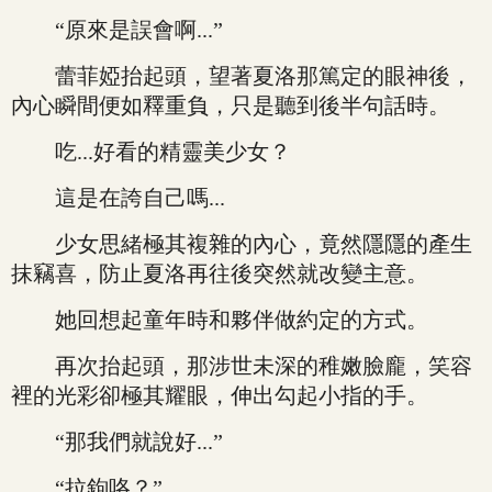
“原來是誤會啊...”
蕾菲婭抬起頭，望著夏洛那篤定的眼神後，
內心瞬間便如釋重負，只是聽到後半句話時。
吃...好看的精靈美少女？
這是在誇自己嗎...
少女思緒極其複雜的內心，竟然隱隱的產生
抹竊喜，防止夏洛再往後突然就改變主意。
她回想起童年時和夥伴做約定的方式。
再次抬起頭，那涉世未深的稚嫩臉龐，笑容
裡的光彩卻極其耀眼，伸出勾起小指的手。
“那我們就說好...”
“拉鉤咯？”