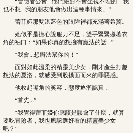
“冒險者公會...他們絕對不會坐視不理的，我
也不想...我的朋友他會做出這種事情來。”
蕾菲婭那雙湛藍色的眼眸裡都充滿著希冀。
她似乎是擔心說服力不足，雙手緊緊攥著衣
角的袖口：“如果你真的想擁有魔法的話...”
“我會...想辦法幫你的！”
面對如此溫柔的精靈美少女，剛才產生打趣
想法的夏洛，就感受到股撲面而來的罪惡感。
他收起嘴角的笑容，態度逐漸認真：
“首先...”
“我覺得蕾菲婭你應該是誤會了什麼，就算
要吃冒險者，我也應該選好看的精靈美少女
吧？”