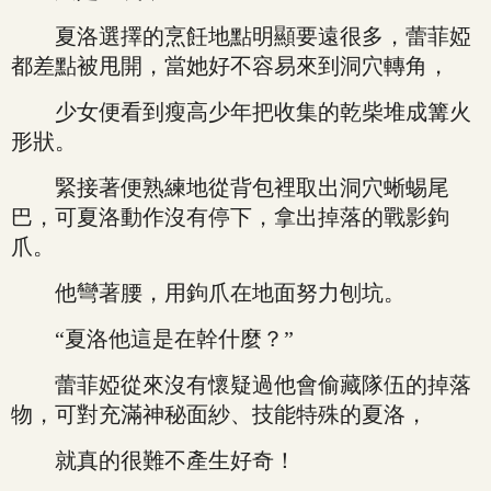
夏洛選擇的烹飪地點明顯要遠很多，蕾菲婭
都差點被甩開，當她好不容易來到洞穴轉角，
少女便看到瘦高少年把收集的乾柴堆成篝火
形狀。
緊接著便熟練地從背包裡取出洞穴蜥蜴尾
巴，可夏洛動作沒有停下，拿出掉落的戰影鉤
爪。
他彎著腰，用鉤爪在地面努力刨坑。
“夏洛他這是在幹什麼？”
蕾菲婭從來沒有懷疑過他會偷藏隊伍的掉落
物，可對充滿神秘面紗、技能特殊的夏洛，
就真的很難不產生好奇！