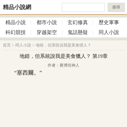
精品小說網
搜尋
精品小說
都市小說
玄幻修真
歷史軍事
科幻競技
穿越架空
鬼話懸疑
同人小說
首页
>
同人小說
>
地错，但系统说我是美食猎人？
地錯，但系統說我是美食獵人？ 第19章
作者：賽博坦神人
“塞西爾。”