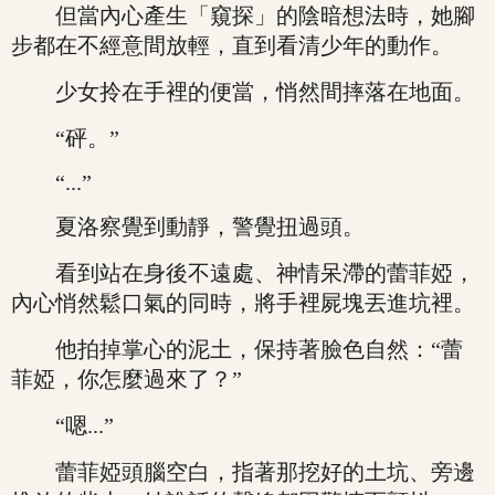
但當內心產生「窺探」的陰暗想法時，她腳
步都在不經意間放輕，直到看清少年的動作。
少女拎在手裡的便當，悄然間摔落在地面。
“砰。”
“...”
夏洛察覺到動靜，警覺扭過頭。
看到站在身後不遠處、神情呆滯的蕾菲婭，
內心悄然鬆口氣的同時，將手裡屍塊丟進坑裡。
他拍掉掌心的泥土，保持著臉色自然：“蕾
菲婭，你怎麼過來了？”
“嗯...”
蕾菲婭頭腦空白，指著那挖好的土坑、旁邊