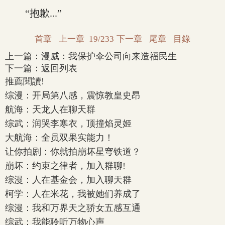
“抱歉...”
首章
上一章
19/233
下一章
尾章
目錄
上一篇：
漫威：我保护伞公司向来造福民生
下一篇：
返回列表
推薦閱讀!
综漫：开局第八感，震惊教皇史昂
航海：天龙人在聊天群
综武：润哭李寒衣，顶撞焰灵姬
大航海：全员双果实能力！
让你拍剧：你就拍崩坏星穹铁道？
崩坏：约束之律者，加入群聊!
综漫：人在基金会，加入聊天群
柯学：人在米花，我被她们养成了
综漫：我和万界天之骄女五感互通
综武：我能聆听万物心声