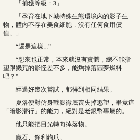
「捕獲等級：3」
「孕育在地下城特殊生態環境內的影子生
物，體內不存在美食細胞，沒有任何食用價
值。」
“還是這樣...”
“想來也正常，本來就沒有實體，總不能指
望跟饑荒的影怪差不多，能夠掉落噩夢燃料
吧？”
經過好幾次嘗試，都得到相同結果。
夏洛便對仿身戰影徹底喪失掉慾望，畢竟這
「暗影潛行」的能力，絕對是老銀幣專屬的。
他只能把目光轉向掉落物。
魔石、鋒利鉤爪。