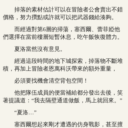
掉落的素材估計可以在冒險者公會賣出不錯
價格，努力攢點或許就可以把武器錢給湊夠。
而經過對第6層的掃蕩，塞西爾、蕾菲婭他
們選擇在當前樓層短暫休息，吃午飯恢復體力。
夏洛當然沒有意見。
經過這段時間的地下城探索，掉落物不斷堆
積，再加上冒險者恩萬科沃帶來的額外重量，
必須要找機會清空背包空間！
他把隊伍成員的便當補給都分發出去後，笑
著提議道：“我去隔壁通道做飯，馬上就回來。”
“夏洛…”
塞西爾想起來剛才遭遇的仿身戰影，甚至擅