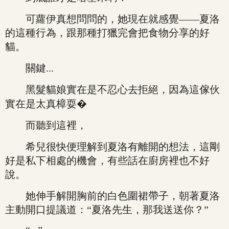
可蘿伊真想問問的，她現在就感覺——夏洛
的這種行為，跟那種打獵完會把食物分享的好
貓。
關鍵...
黑髮貓娘實在是不忍心去拒絕，因為這傢伙
實在是太真樟耍�
而聽到這裡，
希兒很快便理解到夏洛有離開的想法，這剛
好是私下相處的機會，有些話在廚房裡也不好
說。
她伸手解開胸前的白色圍裙帶子，朝著夏洛
主動開口提議道：“夏洛先生，那我送送你？”