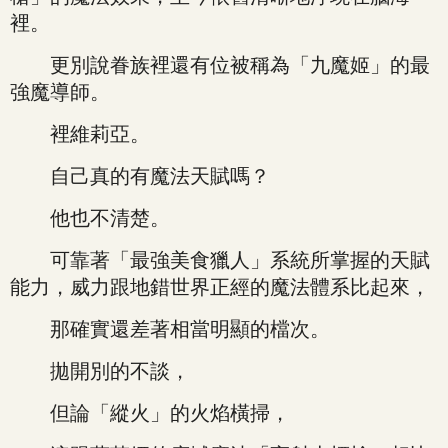
裡。
更別說眷族裡還有位被稱為「九魔姬」的最
強魔導師。
裡維莉亞。
自己真的有魔法天賦嗎？
他也不清楚。
可靠著「最強美食獵人」系統所掌握的天賦
能力，威力跟地錯世界正經的魔法體系比起來，
那確實還差著相當明顯的檔次。
拋開別的不談，
但論「縱火」的火焰橫掃，