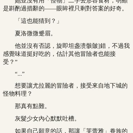
她並沒有用「怪物」二字去形容食材，明顯
是斟酌過措辭的——眼眸裡只剩對答案的好奇。
「這也能猜到？」
夏洛微微蹙眉。
他並沒有否認，旋即坦盏溃骸皼]錯，不過我
感覺味道挺好吃的，估計其他冒險者也能接
受？”
“...”
想要讓尤拉麗的冒險者，接受來自地下城的
怪物料理？
那真有點難。
灰髮少女內心默默吐槽。
如果自己願意的話，那讓「芙蕾雅」眷族的