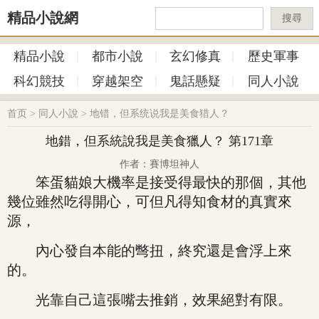
精品小說網
搜尋
精品小說
都市小說
玄幻修真
歷史軍事
科幻競技
穿越架空
鬼話懸疑
同人小說
首页
>
同人小說
>
地错，但系统说我是美食猎人？
地錯，但系統說我是美食獵人？ 第171章
作者：賽博坦神人
笨蛋貓娘大機率是接受得最快的那個，其他
幾位雖然吃得開心，可但凡得知食材的真實來
源，
內心發自本能的彆扭，終究還是會浮上來
的。
光靠自己這張嘴去推銷，效果絕對有限。