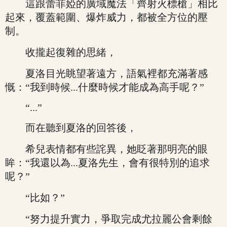
這跟蕾菲婭的廣域魔法「齊射火標槍」相比
起來，覆蓋範圍、爆炸威力，都被全方位的壓
制。
收攏起復雜的思緒，
夏洛目光眺望著遠方，語氣裡都充滿著感
慨：“我到時候...什麼時候才能成為高手呢？”
“...”
而在聽到夏洛的回答後，
希兒表情都有些詫異，她眨著那明亮的眼
眸：“我還以為...夏洛先生，會有很特別的追求
呢？”
“比如？”
“努力提升實力，爭取完成尤拉麗公會剩餘