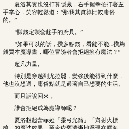
夏洛其實也沒打算隱藏，右手握拳拍打著左
手掌心，笑容輕鬆道：“那我其實算比較庸俗
的。”
“賺錢定製套趁手的廚具。”
“如果可以的話，攢多點錢，看能不能...攢夠
錢買本魔導書，哪位冒險者會拒絕擁有魔法？”
超凡力量。
特別是穿越到尤拉麗，變強後能得到什麼，
他也沒想過，庸俗點就是過著自己想要的生活。
而且話說回來，
誰會拒絕成為魔導師呢？
夏洛想起蕾菲婭「靈弓光箭」「齊射火標
槍」的魔法效果，至今依舊清晰地浮現在腦海