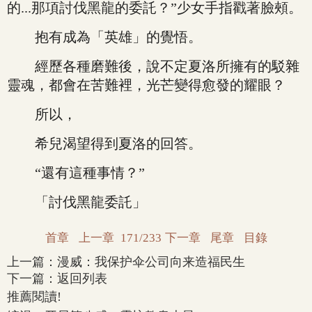
的...那項討伐黑龍的委託？”少女手指戳著臉頰。
抱有成為「英雄」的覺悟。
經歷各種磨難後，說不定夏洛所擁有的駁雜
靈魂，都會在苦難裡，光芒變得愈發的耀眼？
所以，
希兒渴望得到夏洛的回答。
“還有這種事情？”
「討伐黑龍委託」
首章
上一章
171/233
下一章
尾章
目錄
上一篇：
漫威：我保护伞公司向来造福民生
下一篇：
返回列表
推薦閱讀!