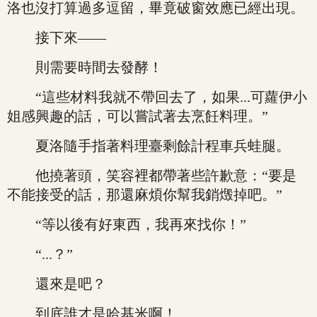
洛也沒打算過多逗留，畢竟破窗效應已經出現。
接下來——
則需要時間去發酵！
“這些材料我就不帶回去了，如果...可蘿伊小
姐感興趣的話，可以嘗試著去烹飪料理。”
夏洛隨手指著料理臺剩餘計程車兵蛙腿。
他撓著頭，笑容裡都帶著些許歉意：“要是
不能接受的話，那還麻煩你幫我銷燬掉吧。”
“等以後有好東西，我再來找你！”
“...？”
還來是吧？
到底誰才是哈基米啊！