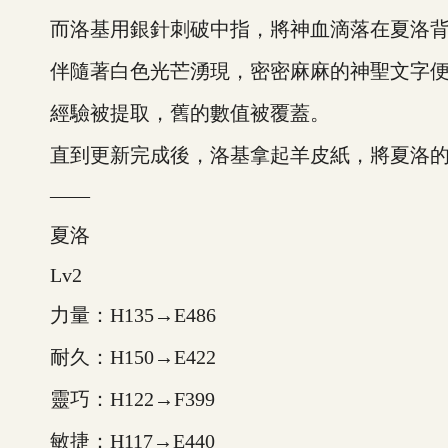
而洛基用銀針刺破中指，將神血滴落在夏洛背
伴隨著白色光芒湧現，密密麻麻的神聖文字便
經驗被提取，舊的數值被覆蓋。
直到更新完成後，洛基拿起羊皮紙，將夏洛的
——
夏洛
Lv2
力量：H135→E486
耐久：H150→E422
靈巧：H122→F399
敏捷：H117→E440