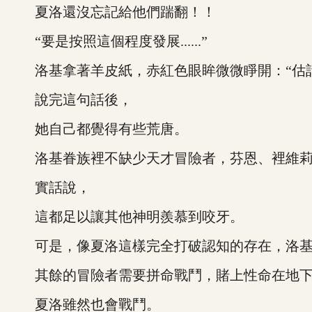
夏洛還沒忘記給他們踹翻！！
“要是按照這個程度發展......”
洛基拿著羊皮紙，赤紅色眼眸微微睜開：“估計要
說完這句話後，
她自己都覺得有些荒唐。
洛基眷族裡不缺少天才冒險者，芬恩、裡維莉
實話說，
這都足以讓其他神明羨慕到咬牙。
可是，像夏洛這樣完全打破認知的存在，洛基
其餘的冒險者需要拼命戰鬥，賭上性命在地下
夏洛雖然也會戰鬥。