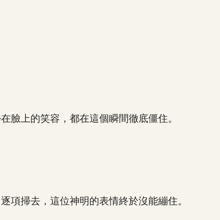
在臉上的笑容，都在這個瞬間徹底僵住。
逐項掃去，這位神明的表情終於沒能繃住。