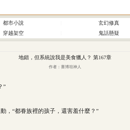
都市小說
玄幻修真
穿越架空
鬼話懸疑
地錯，但系統說我是美食獵人？ 第167章
作者：賽博坦神人
”
，“都眷族裡的孩子，還害羞什麼？”