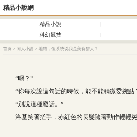
精品小說網
精品小說
科幻競技
首页
>
同人小說
>
地错，但系统说我是美食猎人？
“嗯？”
“你每次說這句話的時候，能不能稍微委婉點？
“別說這種廢話。”
洛基笑著搓手，赤紅色的長髮隨著動作輕輕晃動