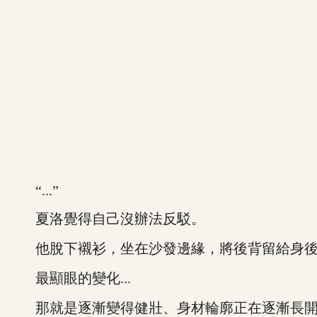
“...”
夏洛覺得自己沒辦法反駁。
他脫下襯衫，坐在沙發邊緣，將後背留給身後
最顯眼的變化...
那就是逐漸變得健壯、身材輪廓正在逐漸長