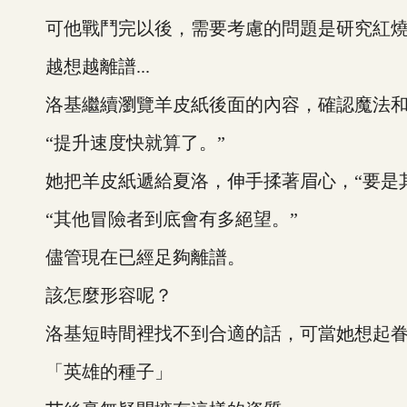
可他戰鬥完以後，需要考慮的問題是研究紅燒
越想越離譜...
洛基繼續瀏覽羊皮紙後面的內容，確認魔法和
“提升速度快就算了。”
她把羊皮紙遞給夏洛，伸手揉著眉心，“要是其
“其他冒險者到底會有多絕望。”
儘管現在已經足夠離譜。
該怎麼形容呢？
洛基短時間裡找不到合適的話，可當她想起眷
「英雄的種子」