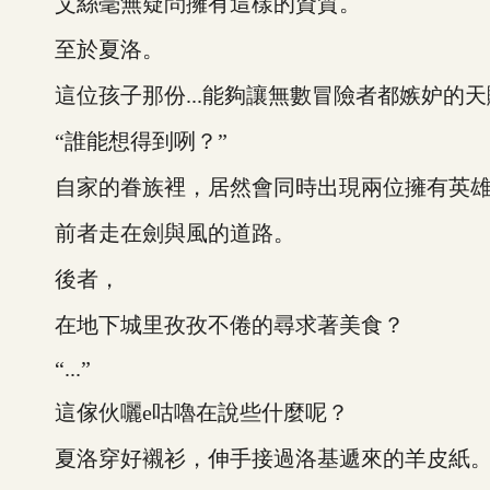
艾絲毫無疑問擁有這樣的資質。
至於夏洛。
這位孩子那份...能夠讓無數冒險者都嫉妒的天
“誰能想得到咧？”
自家的眷族裡，居然會同時出現兩位擁有英雄
前者走在劍與風的道路。
後者，
在地下城里孜孜不倦的尋求著美食？
“...”
這傢伙囇e咕嚕在說些什麼呢？
夏洛穿好襯衫，伸手接過洛基遞來的羊皮紙