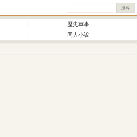
搜尋
歷史軍事
同人小說