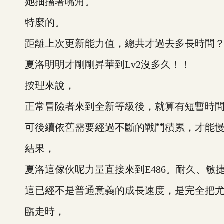
她抽搐著嘴角。
特麼的。
距離上次更新能力值，總共才過去多長時間
夏洛明明才剛剛昇華到Lv2沒多久！！
按理來說，
正常冒險者來到全新等級後，就算有短暫時間
可後續依舊需要經過不斷的戰鬥積累，才能慢
結果，
夏洛這傢伙呢力量直接來到E486。耐久、敏捷
這已經不是普通意義的成長速度，是完全把尤
臨走時，