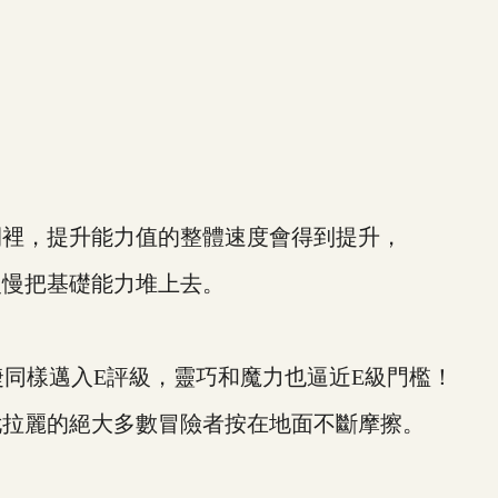
？
裡，提升能力值的整體速度會得到提升，
慢把基礎能力堆上去。
同樣邁入E評級，靈巧和魔力也逼近E級門檻！
拉麗的絕大多數冒險者按在地面不斷摩擦。