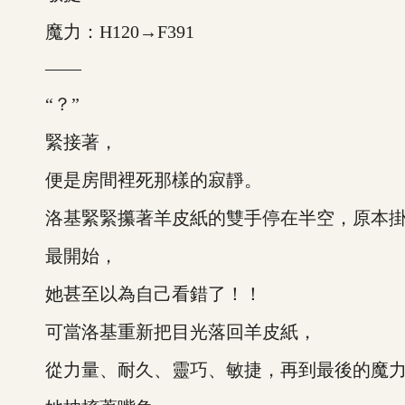
魔力：H120→F391
——
“？”
緊接著，
便是房間裡死那樣的寂靜。
洛基緊緊攥著羊皮紙的雙手停在半空，原本掛
最開始，
她甚至以為自己看錯了！！
可當洛基重新把目光落回羊皮紙，
從力量、耐久、靈巧、敏捷，再到最後的魔力