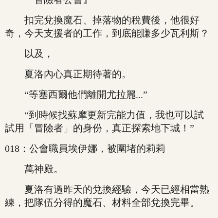
扣完兌換魔石、掉落物的稅費後，他很好
奇，今天支援者的工作，到底能賺多少瓦利斯？
以及，
夏洛內心真正期待著的。
“等塞西爾他們離開尤拉麗...”
“到時候找蘇摩更新完能力值，我也可以試
試用「冒險者」的身份，真正探索地下城！”
018：公會職員埃伊娜，被圍堵的莉莉
萬神殿。
夏洛有過昨天的兌換經驗，今天已經相當熟
練，把隊伍分得的魔石、材料全部兌換完畢。