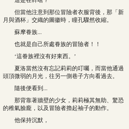
這是在幹啥？
但當他注意到那位冒險者衣服背後，那「新
月與酒杯」交織的圖徽時，瞳孔驟然收縮。
蘇摩眷族...
也就是自己所處眷族的冒險者！！
‘這眷族裡沒有好東西。’
夏洛當然沒有忘記莉莉的叮囑，而當他通過
頭頂微弱的月光，往另一側巷子方向看過去。
隨後便看到...
那背靠著牆壁的少女，莉莉極其無助、驚恐
的稚氣臉龐，以及冒險者擼起袖子的動作。
他保持沉默，