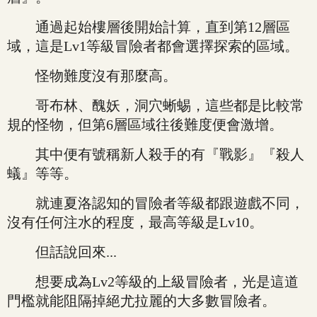
通過起始樓層後開始計算，直到第12層區
域，這是Lv1等級冒險者都會選擇探索的區域。
怪物難度沒有那麼高。
哥布林、醜妖，洞穴蜥蜴，這些都是比較常
規的怪物，但第6層區域往後難度便會激增。
其中便有號稱新人殺手的有『戰影』『殺人
蟻』等等。
就連夏洛認知的冒險者等級都跟遊戲不同，
沒有任何注水的程度，最高等級是Lv10。
但話說回來...
想要成為Lv2等級的上級冒險者，光是這道
門檻就能阻隔掉絕尤拉麗的大多數冒險者。