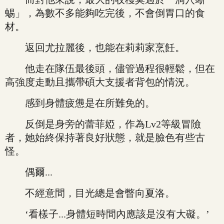
蜴」，為數不多能夠吃完後，不會倒胃口的食
材。
返回尤拉麗後，也能在莉莉家烹飪。
他走在隊伍最後頭，儘管過程很輕鬆，但在
高強度走動且攜帶碩大支援者背包的情況。
感到身體疲憊是在所難免的。
反倒是身旁的蕾菲婭，作為Lv2等級冒險
者，她始終保持著良好狀態，就是臉色有些古
怪。
偶爾...
不經意間，目光總是會瞥向夏洛。
‘看樣子...身體短時間內應該是沒有大礙。’