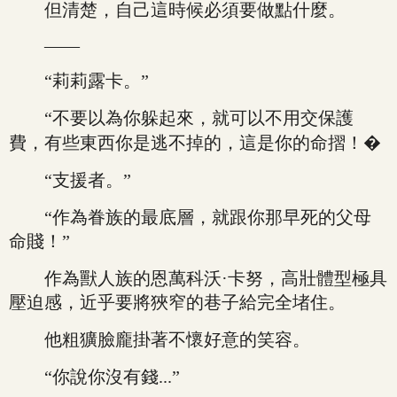
但清楚，自己這時候必須要做點什麼。
——
“莉莉露卡。”
“不要以為你躲起來，就可以不用交保護
費，有些東西你是逃不掉的，這是你的命摺！�
“支援者。”
“作為眷族的最底層，就跟你那早死的父母
命賤！”
作為獸人族的恩萬科沃·卡努，高壯體型極具
壓迫感，近乎要將狹窄的巷子給完全堵住。
他粗獷臉龐掛著不懷好意的笑容。
“你說你沒有錢...”