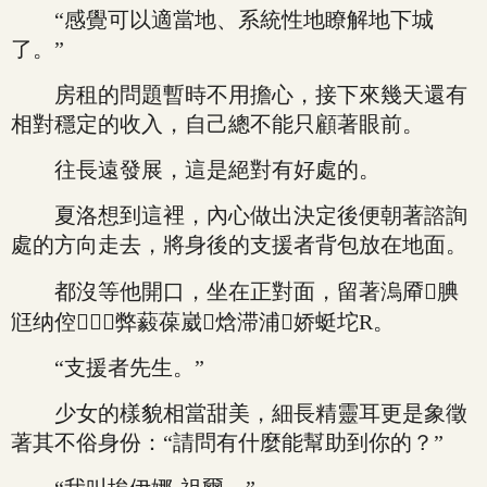
“感覺可以適當地、系統性地瞭解地下城
了。”
房租的問題暫時不用擔心，接下來幾天還有
相對穩定的收入，自己總不能只顧著眼前。
往長遠發展，這是絕對有好處的。
夏洛想到這裡，內心做出決定後便朝著諮詢
處的方向走去，將身後的支援者背包放在地面。
都沒等他開口，坐在正對面，留著溩厣腆
尩纳倥弊藙葆崴焓滞浦娇蜓坨R。
“支援者先生。”
少女的樣貌相當甜美，細長精靈耳更是象徵
著其不俗身份：“請問有什麼能幫助到你的？”