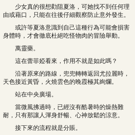
少女真的很想勸阻夏洛，可她找不到任何理
由或藉口，只能在往後仔細觀察防止意外發生。
或許等夏洛意識到自己這種行為可能會損害
身體時，才會徹底杜絕吃怪物肉的冒險舉動。
萬靈藥。
這在蕾菲婭看來，作用不就是如此嗎？
沿著原來的路線，兜兜轉轉返回尤拉麗時，
天色接近黃昏，火燒雲色的晚霞極其絢爛。
站在中央廣場。
當微風拂過時，已經沒有酷暑時的燥熱難
耐，只有那讓人渾身舒暢、心神放鬆的涼意。
接下來的流程就是分賬。