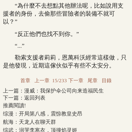
“為什麼不去想點其他辦法呢，比如說用支
援者的身份，去偷那些冒險者的裝備不就可
以？”
“反正他們也找不到你。”
“...”
勒索支援者莉莉，恩萬科沃經常這樣做，只
是他發現，近期這傢伙似乎有些不太安分。
首章
上一章
15/233
下一章
尾章
目錄
上一篇：
漫威：我保护伞公司向来造福民生
下一篇：
返回列表
推薦閱讀!
综漫：开局第八感，震惊教皇史昂
航海：天龙人在聊天群
综武：润哭李寒衣，顶撞焰灵姬