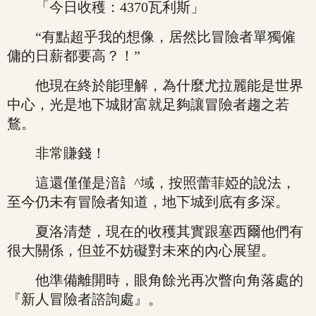
「今日收穫：4370瓦利斯」
“有點超乎我的想像，居然比冒險者單獨僱
傭的日薪都要高？！”
他現在終於能理解，為什麼尤拉麗能是世界
中心，光是地下城財富就足夠讓冒險者趨之若
鶩。
非常賺錢！
這還僅僅是湆訁^域，按照蕾菲婭的說法，
至今仍未有冒險者知道，地下城到底有多深。
夏洛清楚，現在的收穫其實跟塞西爾他們有
很大關係，但並不妨礙對未來的內心展望。
他準備離開時，眼角餘光再次瞥向角落處的
『新人冒險者諮詢處』。