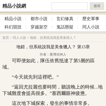
精品小說網
搜尋
精品小說
都市小說
玄幻修真
歷史軍事
科幻競技
穿越架空
鬼話懸疑
同人小說
首页
>
同人小說
>
地错，但系统说我是美食猎人？
地錯，但系統說我是美食獵人？ 第15章
作者：賽博坦神人
可即便如此，隊伍依舊抵達了第5層的區
域。
“今天就先到這裡吧。”
“返回尤拉麗也要時間，聽說晚上的時候...地
下城難度會提高很多。”塞西爾眼神疲憊。
這次地下城探索，發生的事情非常多。