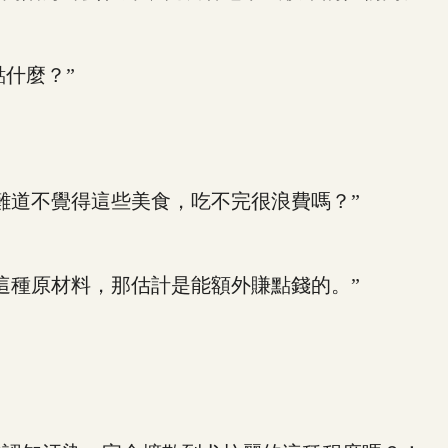
什麼？”
道不覺得這些美食，吃不完很浪費嗎？”
種原材料，那估計是能額外賺點錢的。”