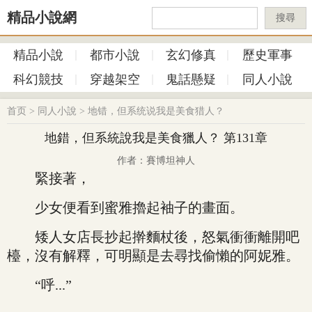
精品小說網
搜尋
精品小說
都市小說
玄幻修真
歷史軍事
科幻競技
穿越架空
鬼話懸疑
同人小說
首页
>
同人小說
>
地错，但系统说我是美食猎人？
地錯，但系統說我是美食獵人？ 第131章
作者：賽博坦神人
緊接著，
少女便看到蜜雅擼起袖子的畫面。
矮人女店長抄起擀麵杖後，怒氣衝衝離開吧
檯，沒有解釋，可明顯是去尋找偷懶的阿妮雅。
“呼...”