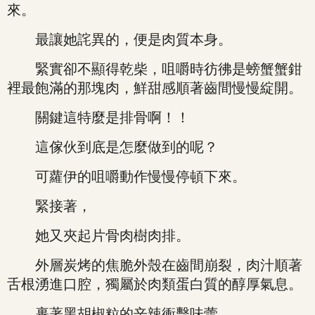
來。
最讓她詫異的，便是肉質本身。
緊實卻不顯得乾柴，咀嚼時彷彿是螃蟹蟹鉗
裡最飽滿的那塊肉，鮮甜感順著齒間慢慢綻開。
關鍵這特麼是排骨啊！！
這傢伙到底是怎麼做到的呢？
可蘿伊的咀嚼動作慢慢停頓下來。
緊接著，
她又夾起片骨肉樹肉排。
外層炭烤的焦脆外殼在齒間崩裂，肉汁順著
舌根湧進口腔，獨屬於肉類蛋白質的醇厚氣息。
裹著黑胡椒粒的辛辣衝擊味蕾。