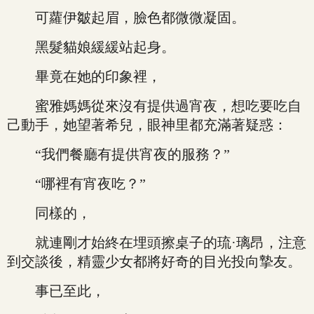
可蘿伊皺起眉，臉色都微微凝固。
黑髮貓娘緩緩站起身。
畢竟在她的印象裡，
蜜雅媽媽從來沒有提供過宵夜，想吃要吃自
己動手，她望著希兒，眼神里都充滿著疑惑：
“我們餐廳有提供宵夜的服務？”
“哪裡有宵夜吃？”
同樣的，
就連剛才始終在埋頭擦桌子的琉·璃昂，注意
到交談後，精靈少女都將好奇的目光投向摯友。
事已至此，