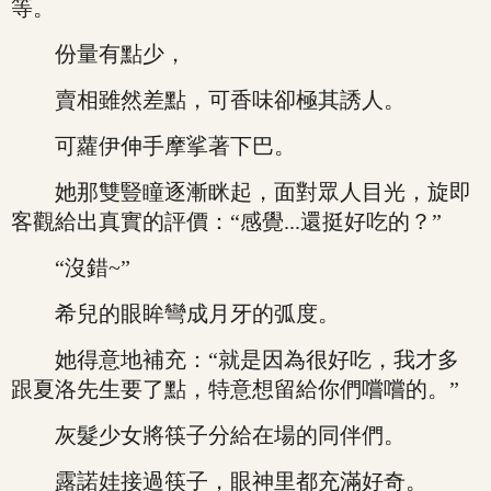
等。
份量有點少，
賣相雖然差點，可香味卻極其誘人。
可蘿伊伸手摩挲著下巴。
她那雙豎瞳逐漸眯起，面對眾人目光，旋即
客觀給出真實的評價：“感覺...還挺好吃的？”
“沒錯~”
希兒的眼眸彎成月牙的弧度。
她得意地補充：“就是因為很好吃，我才多
跟夏洛先生要了點，特意想留給你們嚐嚐的。”
灰髮少女將筷子分給在場的同伴們。
露諾娃接過筷子，眼神里都充滿好奇。