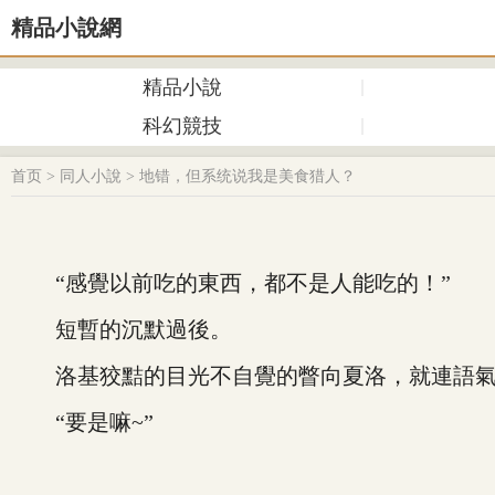
精品小說網
精品小說
科幻競技
首页
>
同人小說
>
地错，但系统说我是美食猎人？
“感覺以前吃的東西，都不是人能吃的！”
短暫的沉默過後。
洛基狡黠的目光不自覺的瞥向夏洛，就連語氣尾音
“要是嘛~”