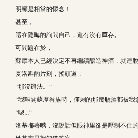
明顯是相當的懷念！
甚至，
還在隱晦的詢問自己，還有沒有庫存。
可問題在於，
蘇摩本人已經決定不再繼續釀造神酒，就連脫
夏洛斟酌片刻，搖頭道：
“那沒辦法。”
“我離開蘇摩眷族時，僅剩的那幾瓶酒都被我拿
“嗯...”
洛基嘟著嘴，沒說話但眼神里卻是壓制不住的