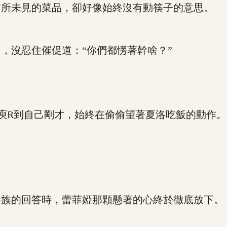
所未見的菜品，卻好像始終沒有動筷子的意思。
沒忍住催促道：“你們都愣著幹啥？”
R到自己剛才，始終在偷偷望著夏洛吃飯的動作。
族的回答時，蕾菲婭那顆懸著的心終於徹底放下。