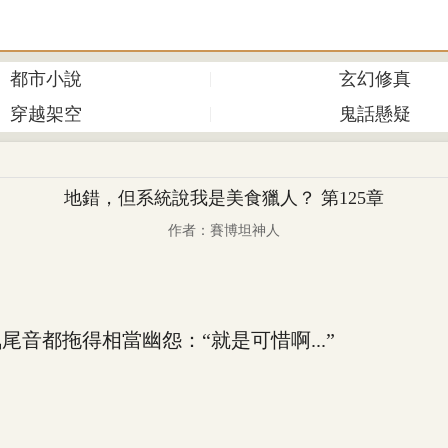
都市小說
玄幻修真
穿越架空
鬼話懸疑
地錯，但系統說我是美食獵人？ 第125章
作者：賽博坦神人
都拖得相當幽怨：“就是可惜啊...”