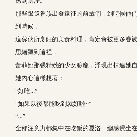
感到陰溼。
那些跟隨眷族出發遠征的前輩們，到時候他們
到時候，
這傢伙所烹飪的美食料理，肯定會被更多眷族
思緒飄到這裡，
蕾菲婭那張精緻的少女臉龐，浮現出抹連她自己
她內心這樣想著：
“好吃...”
“如果以後都能吃到就好啦~”
“...”
全部注意力都集中在吃飯的夏洛，總感覺坐在