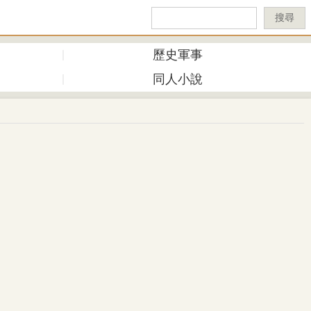
搜尋
歷史軍事
同人小說