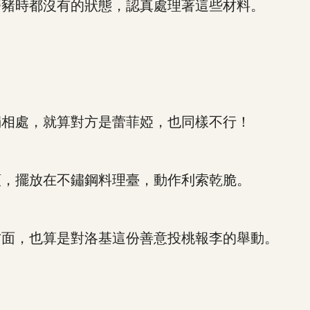
豬時都沒有的狀態，認真處理著這些材料。
相處，就算對方是蕾菲婭，也同樣不行！
，擺放在不鏽鋼料理臺，動作利索乾脆。
面，也算是對洛基這份善意投桃報李的舉動。