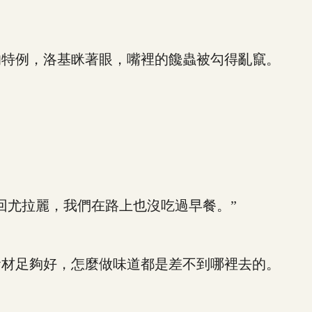
特例，洛基眯著眼，嘴裡的饞蟲被勾得亂竄。
尤拉麗，我們在路上也沒吃過早餐。”
材足夠好，怎麼做味道都是差不到哪裡去的。