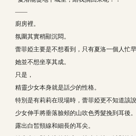
——
廚房裡。
氛圍其實稍顯沉悶。
蕾菲婭主要是不想看到，只有夏洛一個人忙早
她並不想坐享其成。
只是，
精靈少女本身就是話少的性格。
特別是有莉莉在現場時，蕾菲婭更不知道該說
少女伸手將垂落臉頰的山吹色秀髮挽到耳後
露出白皙頸線和細長的耳尖。