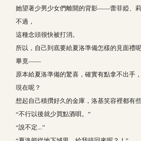
她望著少男少女們離開的背影——蕾菲婭、莉
不過，
這種念頭很快被打消。
所以，自己到底要給夏洛準備怎樣的見面禮
畢竟——
原本給夏洛準備的驚喜，確實有點拿不出手，
現在呢？
想起自己積攢好久的金庫，洛基笑容裡都有些
“不行以後就少買點酒唄。”
“說不定...”
“夏洛能從地下城里，給我搞回來呢？！”