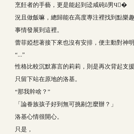
烹飪者的手藝，更是能起到迳咸砘ǖ男Ч�
況且做飯嘛，總歸能在高度專注裡找到點樂趣
事情發展到這裡。
蕾菲婭想著接下來也沒有安排，便主動對神明開
“...”
性格比較沉默寡言的莉莉，則是再次背起支援
只留下站在原地的洛基。
“那我幹啥？”
「論眷族孩子好到無可挑剔怎麼辦？」
洛基心情很開心。
只是，