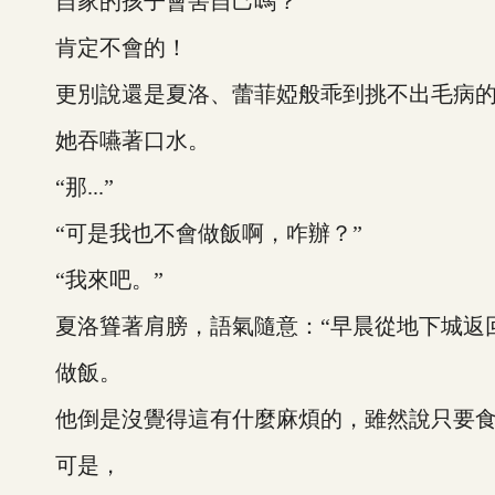
自家的孩子會害自己嗎？
肯定不會的！
更別說還是夏洛、蕾菲婭般乖到挑不出毛病的
她吞嚥著口水。
“那...”
“可是我也不會做飯啊，咋辦？”
“我來吧。”
夏洛聳著肩膀，語氣隨意：“早晨從地下城返回
做飯。
他倒是沒覺得這有什麼麻煩的，雖然說只要食
可是，