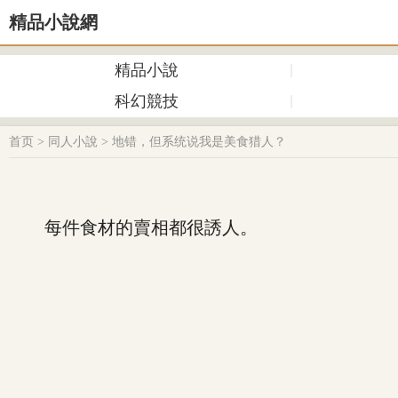
精品小說網
精品小說
科幻競技
首页
>
同人小說
>
地错，但系统说我是美食猎人？
每件食材的賣相都很誘人。