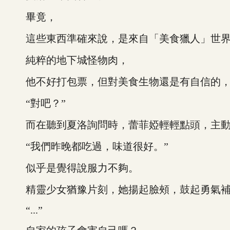
畢竟，
這些東西準確來說，是來自「美食獵人」世界
純粹的地下城怪物肉，
他不好打包票，但對美食生物還是有自信的，
“對吧？”
而在聽到夏洛詢問時，蕾菲婭輕輕點頭，主動配合
“我們昨晚都吃過，味道很好。”
似乎是覺得說服力不夠。
精靈少女猶豫片刻，她揚起臉頰，鼓起勇氣補充
“...”