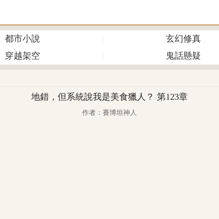
都市小說
玄幻修真
穿越架空
鬼話懸疑
地錯，但系統說我是美食獵人？ 第123章
作者：賽博坦神人