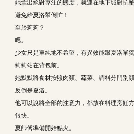
她拿出絕對專注的態度，就連在地下城對抗蟹
避免給夏洛幫倒忙！
至於莉莉？
嗯。
少女只是單純地不希望，有異效能跟夏洛單獨
莉莉站在背包前。
她默默將食材按照肉類、蔬菜、調料分門別類
反倒是夏洛。
他可以說將全部的注意力，都放在料理烹飪方
很快。
夏師傅準備開始點火。