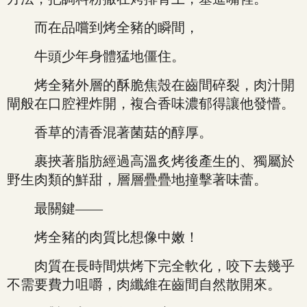
而在品嚐到烤全豬的瞬間，
牛頭少年身體猛地僵住。
烤全豬外層的酥脆焦殼在齒間碎裂，肉汁開
閘般在口腔裡炸開，複合香味濃郁得讓他發懵。
香草的清香混著菌菇的醇厚。
裹挾著脂肪經過高溫炙烤後產生的、獨屬於
野生肉類的鮮甜，層層疊疊地撞擊著味蕾。
最關鍵——
烤全豬的肉質比想像中嫩！
肉質在長時間烘烤下完全軟化，咬下去幾乎
不需要費力咀嚼，肉纖維在齒間自然散開來。