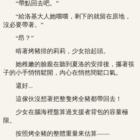
“帶點回去吧。”
“給洛基大人她嚐嚐，剩下的就留在原地，
沒必要帶著。”
“昂？”
啃著烤豬排的莉莉，少女抬起頭。
她稚嫩的臉龐在聽到夏洛的安排後，攥著筷
子的小手悄悄鬆開，內心在悄然間鬆口氣。
還好...
這傢伙沒想著把整隻烤全豬都帶回去！
少女在腦海裡盤算過支援者背包的容量極
限。
按照烤全豬的整體重量來估算——