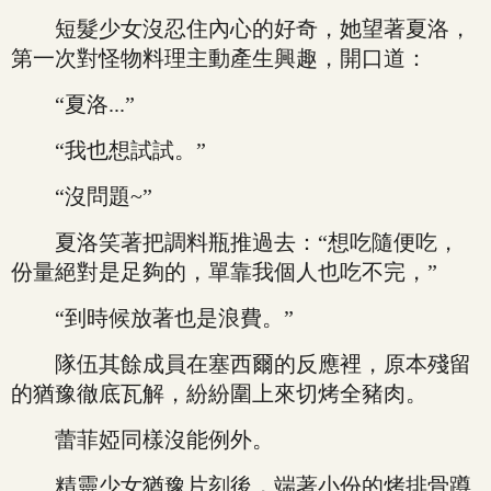
短髮少女沒忍住內心的好奇，她望著夏洛，
第一次對怪物料理主動產生興趣，開口道：
“夏洛...”
“我也想試試。”
“沒問題~”
夏洛笑著把調料瓶推過去：“想吃隨便吃，
份量絕對是足夠的，單靠我個人也吃不完，”
“到時候放著也是浪費。”
隊伍其餘成員在塞西爾的反應裡，原本殘留
的猶豫徹底瓦解，紛紛圍上來切烤全豬肉。
蕾菲婭同樣沒能例外。
精靈少女猶豫片刻後，端著小份的烤排骨蹲