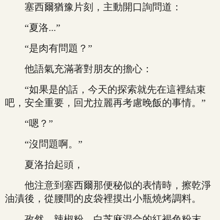
塞西爾猶豫片刻，主動開口詢問道：
“夏洛...”
“是肉有問題？”
他語氣充滿著對朋友的擔心：
“如果是的話，今天的探索就先在這裡結束
吧，安全重要，回尤拉麗再考慮晚飯的事情。”
“嗯？”
“沒問題啊。”
夏洛抬起頭，
他注意到塞西爾那便秘似的表情時，擦乾淨
油漬後，從腰間的皮袋裡摸出小瓶燒烤調料。
孜然、辣椒粉、白芝麻混合的紅褐色粉末，