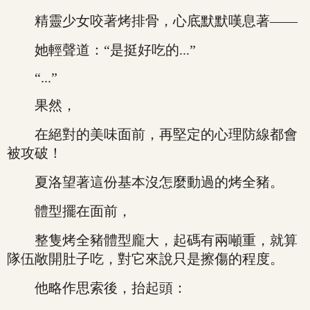
精靈少女咬著烤排骨，心底默默嘆息著——
她輕聲道：“是挺好吃的...”
“...”
果然，
在絕對的美味面前，再堅定的心理防線都會
被攻破！
夏洛望著這份基本沒怎麼動過的烤全豬。
體型擺在面前，
整隻烤全豬體型龐大，起碼有兩噸重，就算
隊伍敞開肚子吃，對它來說只是擦傷的程度。
他略作思索後，抬起頭：