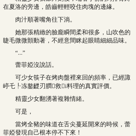
在夏洛的旁邊，皓齒輕輕咬住肉塊的邊緣。
肉汁順著嘴角往下淌。
她那張精緻的臉龐瞬間柔和很多，山吹色的
睫毛微微顫動著，不經意間眯起眼睛細細品味。
“...”
蕾菲婭沒說話。
可少女筷子在烤肉盤裡來回的頻率，已經諏
嵉乇┞冻鏊齼刃膶救i料理的真實評價。
精靈少女翻湧著複雜情緒。
可是，
當烤全豬的味道在舌尖蔓延開來的時候，蕾
菲婭發現自己根本停不下來！