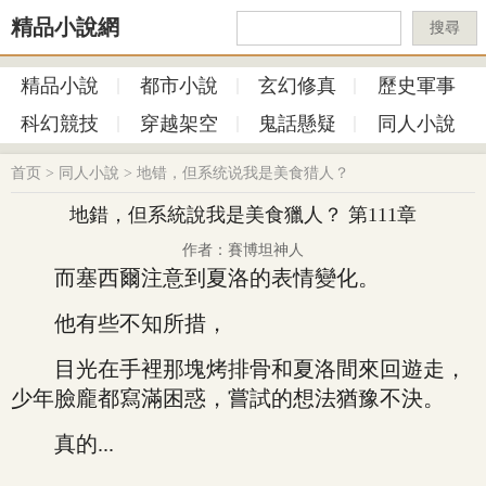
精品小說網
搜尋
精品小說
都市小說
玄幻修真
歷史軍事
科幻競技
穿越架空
鬼話懸疑
同人小說
首页
>
同人小說
>
地错，但系统说我是美食猎人？
地錯，但系統說我是美食獵人？ 第111章
作者：賽博坦神人
而塞西爾注意到夏洛的表情變化。
他有些不知所措，
目光在手裡那塊烤排骨和夏洛間來回遊走，
少年臉龐都寫滿困惑，嘗試的想法猶豫不決。
真的...