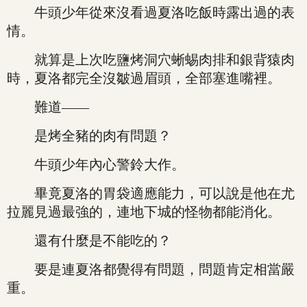
牛頭少年從來沒看過夏洛吃飯時露出過的表
情。
就算是上次吃鹽烤洞穴蜥蜴肉排和銀背猿肉
時，夏洛都完全沒皺過眉頭，全部塞進嘴裡。
難道——
是烤全豬的肉有問題？
牛頭少年內心警鈴大作。
畢竟夏洛的胃袋適應能力，可以說是他在尤
拉麗見過最強的，連地下城的怪物都能消化。
還有什麼是不能吃的？
要是連夏洛都覺得有問題，問題肯定相當嚴
重。