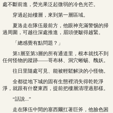
處不斷前進，熒光果泛起微弱的冷色光芒。
穿過起始樓層，來到第一層區域。
夏洛走在隊伍最前方，他眼神充滿警惕的掃
過周圍，可越往深處推進，眉頭便皺得越緊。
「總感覺有點問題？」
第1層至第3層的所有通道里，根本就找不到
任何怪物的蹤跡——哥布林、洞穴蜥蜴、醜妖。
往日里隨處可見、能被輕鬆解決的小怪物。
全都從地下城的固有生態裡消失得乾乾淨
淨，就跟有什麼東西，提前把樓層清理過那樣。
“話說...”
走在隊伍中間的塞西爾扛著巨斧，他臉色困