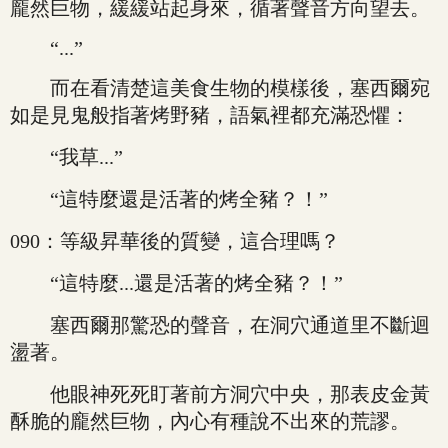
龐然巨物，緩緩站起身來，循著聲音方向望去。
“...”
而在看清楚這美食生物的模樣後，塞西爾宛
如是見鬼般指著烤野豬，語氣裡都充滿恐懼：
“我草...”
“這特麼還是活著的烤全豬？！”
090：等級昇華後的質變，這合理嗎？
“這特麼...還是活著的烤全豬？！”
塞西爾那驚恐的聲音，在洞穴通道里不斷迴
盪著。
他眼神死死盯著前方洞穴中央，那表皮金黃
酥脆的龐然巨物，內心有種說不出來的荒謬。