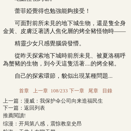
蕾菲婭覺得也勉強能夠接受！
可面對前所未見的地下城生物，還是隻全身
金黃、皮膚泛著誘人焦化層的烤全豬怪物時——
精靈少女只感覺腦袋發懵。
從昨天探索地下城時前所未見、被夏洛稱呼
為蟹豬的生物，到今天這隻活著....的烤全豬。
自己的探索環節，貌似出現某種問題...
首章
上一章
108/233
下一章
尾章
目錄
上一篇：
漫威：我保护伞公司向来造福民生
下一篇：
返回列表
推薦閱讀!
综漫：开局第八感，震惊教皇史昂