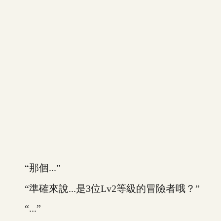
“那個...”
“準確來說...是3位Lv2等級的冒險者哦？”
“...”