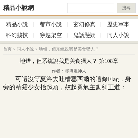
精品小說網
搜尋
精品小說
都市小說
玄幻修真
歷史軍事
科幻競技
穿越架空
鬼話懸疑
同人小說
首页
>
同人小說
>
地错，但系统说我是美食猎人？
地錯，但系統說我是美食獵人？ 第108章
作者：賽博坦神人
可還沒等夏洛去吐槽塞西爾的這條Flag，身
旁的精靈少女抬起頭，鼓起勇氣主動糾正道：