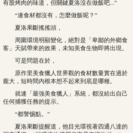
有股烤肉的味道，但關鍵夏洛沒在做飯吧...”
“連食材都沒有，怎麼做飯呢？”
夏洛果斷搖搖頭，
周圍環境明顯變化，絕對是「卑鄙的外鄉食
客」天賦帶來的效果，未知美食生物即將出現。
可是問題在於，
原作里美食獵人世界觀的食材數量實在過於
龐大，短時間內根本想不起來到底是哪種。
就連「最強美食獵人」系統，都沒給出自己
任何捕獲任務的提示。
“都警惕點。”
夏洛果斷提醒道，他目光環視著四通八達的