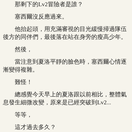
那剩下的Lv2冒險者是誰？
塞西爾沒反應過來。
他抬起頭，用充滿審視的目光緩慢掃過隊伍
後方的同伴們，最後落在站在身旁的瘦高少年。
然後，
當注意到夏洛平靜的臉色時，塞西爾心情逐
漸變得複雜。
難怪！
總感覺今天早上的夏洛跟以前相比，整體氣
息發生細微改變，原來是已經突破到Lv2...
等等，
這才過去多久？