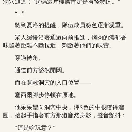
洞穴通道：“起碼這片樓層肯定是有怪物的。”
“...”
聽到夏洛的提醒，隊伍成員臉色逐漸凝重。
眾人緩慢沿著通道向前推進，烤肉的濃郁香
味隨著距離不斷拉近，刺激著他們的味蕾。
穿過轉角。
通道前方豁然開闊。
而在寬敞洞穴的入口位置——
塞西爾腳步停頓在原地。
他呆呆望向洞穴中央，滭S色的牛眼瞪得溜
圓，抬起手指著前方那道龐然身影，聲音顫抖：
“這是啥玩意？”