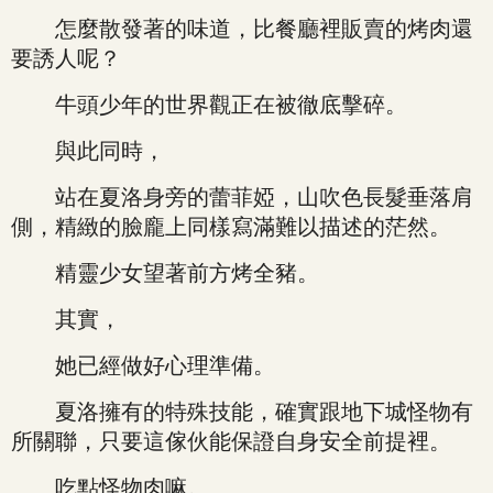
怎麼散發著的味道，比餐廳裡販賣的烤肉還
要誘人呢？
牛頭少年的世界觀正在被徹底擊碎。
與此同時，
站在夏洛身旁的蕾菲婭，山吹色長髮垂落肩
側，精緻的臉龐上同樣寫滿難以描述的茫然。
精靈少女望著前方烤全豬。
其實，
她已經做好心理準備。
夏洛擁有的特殊技能，確實跟地下城怪物有
所關聯，只要這傢伙能保證自身安全前提裡。
吃點怪物肉嘛。