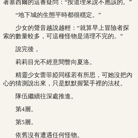
著塞西爾的這番疑問：“按道理來說不應該的。”
“地下城的生態平時都很穩定。”
少女的聲音越說越輕：“就算早上冒險者探
索的數量較多，可這種怪物是清理不完的。”
說完後，
莉莉目光不經意間瞥向夏洛。
精靈少女蕾菲婭同樣若有所思，可她沒把內
心的猜測說出來，只是默默握緊手裡的法杖。
隊伍繼續往深處推進。
第4層。
第5層。
依舊沒有遭遇任何怪物。