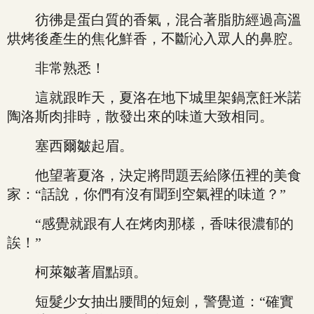
彷彿是蛋白質的香氣，混合著脂肪經過高溫
烘烤後產生的焦化鮮香，不斷沁入眾人的鼻腔。
非常熟悉！
這就跟昨天，夏洛在地下城里架鍋烹飪米諾
陶洛斯肉排時，散發出來的味道大致相同。
塞西爾皺起眉。
他望著夏洛，決定將問題丟給隊伍裡的美食
家：“話說，你們有沒有聞到空氣裡的味道？”
“感覺就跟有人在烤肉那樣，香味很濃郁的
誒！”
柯萊皺著眉點頭。
短髮少女抽出腰間的短劍，警覺道：“確實