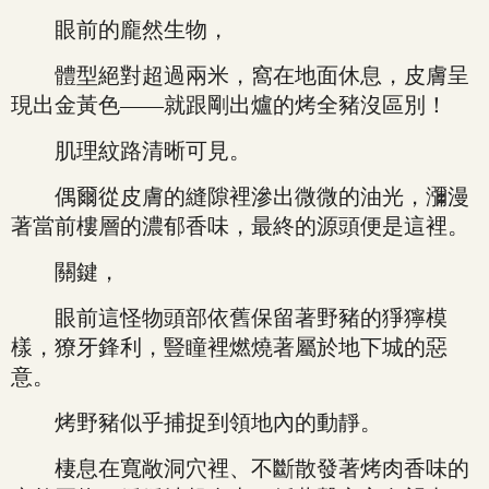
眼前的龐然生物，
體型絕對超過兩米，窩在地面休息，皮膚呈
現出金黃色——就跟剛出爐的烤全豬沒區別！
肌理紋路清晰可見。
偶爾從皮膚的縫隙裡滲出微微的油光，瀰漫
著當前樓層的濃郁香味，最終的源頭便是這裡。
關鍵，
眼前這怪物頭部依舊保留著野豬的猙獰模
樣，獠牙鋒利，豎瞳裡燃燒著屬於地下城的惡
意。
烤野豬似乎捕捉到領地內的動靜。
棲息在寬敞洞穴裡、不斷散發著烤肉香味的