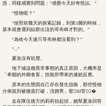
惑，同樣感覺到問題：“感覺今天好奇怪誒。”
“怪物呢？”
“按照前幾天的探索記錄，到第3層的時候，
基本就會遇到結群出沒的哥布林才對的。”
“為啥今天連只哥布林都沒看到？”
“...”
夏洛沒有吭聲。
地下城這種異常事態的真正原因，大機率是
「卑鄙的外鄉食客」技能所帶來的連鎖反應。
原本的生態因自己存在發生扭曲，那些怪物
分佈規則被徹底打破，湆拥男」窒Ш苷！�
走在隊伍後方的莉莉抬起頭，她幫夏洛回答