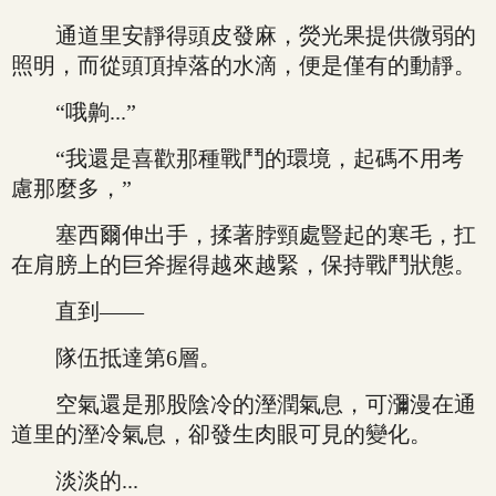
通道里安靜得頭皮發麻，熒光果提供微弱的
照明，而從頭頂掉落的水滴，便是僅有的動靜。
“哦齁...”
“我還是喜歡那種戰鬥的環境，起碼不用考
慮那麼多，”
塞西爾伸出手，揉著脖頸處豎起的寒毛，扛
在肩膀上的巨斧握得越來越緊，保持戰鬥狀態。
直到——
隊伍抵達第6層。
空氣還是那股陰冷的溼潤氣息，可瀰漫在通
道里的溼冷氣息，卻發生肉眼可見的變化。
淡淡的...