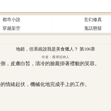
都市小說
玄幻修真
穿越架空
鬼話懸疑
地錯，但系統說我是美食獵人？ 第106章
作者：賽博坦神人
側，皮膚白皙，清冷的臉龐掛著禮貌的笑容。
的情緒起伏，機械化地完成手上的工作。