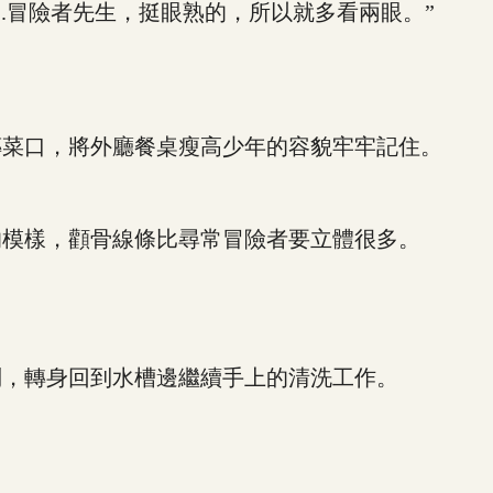
.冒險者先生，挺眼熟的，所以就多看兩眼。”
菜口，將外廳餐桌瘦高少年的容貌牢牢記住。
模樣，顴骨線條比尋常冒險者要立體很多。
，轉身回到水槽邊繼續手上的清洗工作。