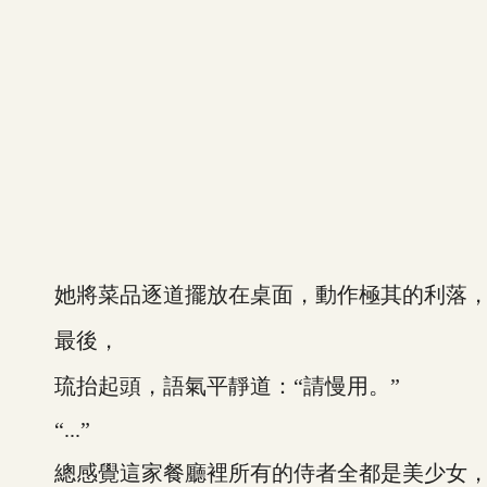
她將菜品逐道擺放在桌面，動作極其的利落，
最後，
琉抬起頭，語氣平靜道：“請慢用。”
“...”
總感覺這家餐廳裡所有的侍者全都是美少女，就連