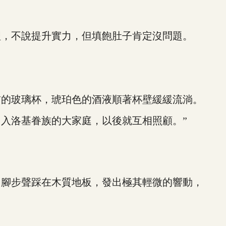
，不說提升實力，但填飽肚子肯定沒問題。
的玻璃杯，琥珀色的酒液順著杯壁緩緩流淌。
入洛基眷族的大家庭，以後就互相照顧。”
腳步聲踩在木質地板，發出極其輕微的響動，