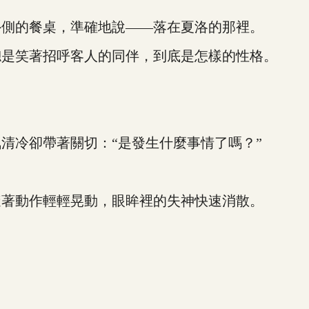
側的餐桌，準確地說——落在夏洛的那裡。
是笑著招呼客人的同伴，到底是怎樣的性格。
冷卻帶著關切：“是發生什麼事情了嗎？”
著動作輕輕晃動，眼眸裡的失神快速消散。