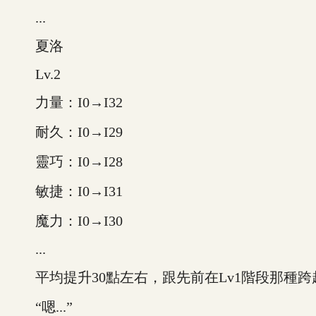
...
夏洛
Lv.2
力量：I0→I32
耐久：I0→I29
靈巧：I0→I28
敏捷：I0→I31
魔力：I0→I30
...
平均提升30點左右，跟先前在Lv1階段那種跨
“嗯...”