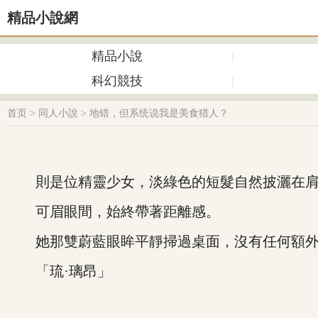
精品小說網
精品小說
科幻競技
首页
>
同人小說
>
地错，但系统说我是美食猎人？
則是位精靈少女，淡綠色的短髮自然披灑在肩
可眉眼間，始終帶著距離感。
她那雙蔚藍眼眸平靜掃過桌面，沒有任何額外
「琉·璃昂」