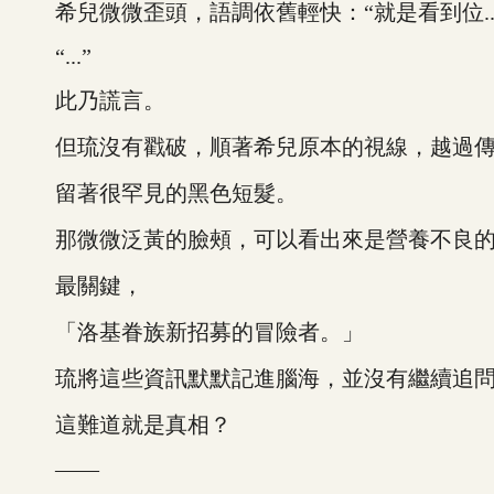
希兒微微歪頭，語調依舊輕快：“就是看到位..
“...”
此乃謊言。
但琉沒有戳破，順著希兒原本的視線，越過傳
留著很罕見的黑色短髮。
那微微泛黃的臉頰，可以看出來是營養不良的
最關鍵，
「洛基眷族新招募的冒險者。」
琉將這些資訊默默記進腦海，並沒有繼續追問
這難道就是真相？
——