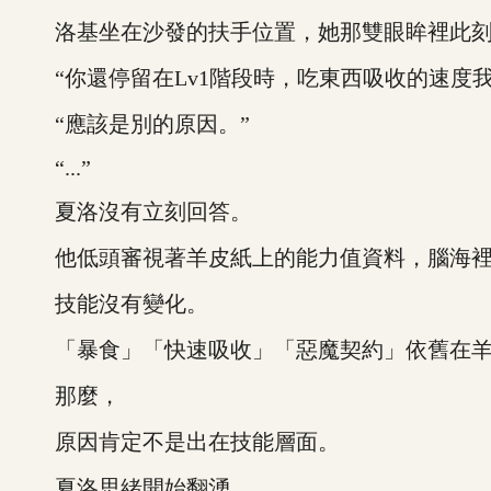
洛基坐在沙發的扶手位置，她那雙眼眸裡此刻都
“你還停留在Lv1階段時，吃東西吸收的速度我
“應該是別的原因。”
“...”
夏洛沒有立刻回答。
他低頭審視著羊皮紙上的能力值資料，腦海裡
技能沒有變化。
「暴食」「快速吸收」「惡魔契約」依舊在羊
那麼，
原因肯定不是出在技能層面。
夏洛思緒開始翻湧。