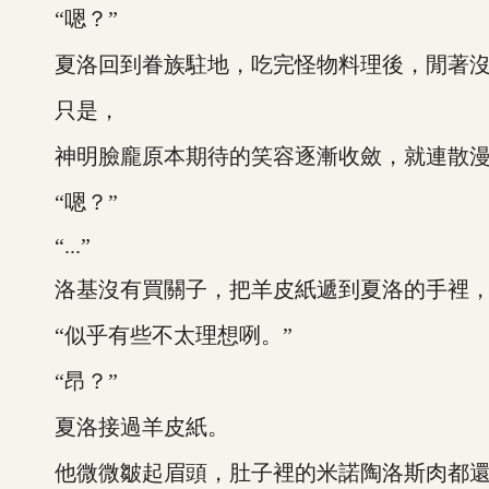
“嗯？”
夏洛回到眷族駐地，吃完怪物料理後，閒著沒
只是，
神明臉龐原本期待的笑容逐漸收斂，就連散漫語
“嗯？”
“...”
洛基沒有買關子，把羊皮紙遞到夏洛的手裡，語調
“似乎有些不太理想咧。”
“昂？”
夏洛接過羊皮紙。
他微微皺起眉頭，肚子裡的米諾陶洛斯肉都還