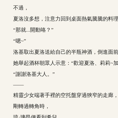
不過，
夏洛沒多想，注意力回到桌面熱氣騰騰的料理
“那就...開動咯？”
“嗯~”
洛基取出夏洛送給自己的半瓶神酒，倒進面前
她舉起酒杯朝眾人示意：“歡迎夏洛、莉莉~加
“謝謝洛基大人。”
——
精靈少女端著手裡的空托盤穿過狹窄的走廊，
剛轉過轉角時，
琉·璃昂便看到希兒。