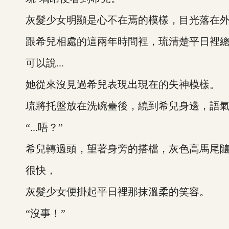
灰髮少女明顯是心不在焉的模樣，目光落在外
跟希兒相處的這兩年時間裡，琉清楚平日裡總
可以說...
她從來沒見過希兒表現出現在的失神模樣。
琉將托盤放在洗碗臺後，繞到希兒身邊，語氣清
“...唔？”
希兒轉過頭，望著身旁的搭檔，灰色高馬尾隨
很快，
灰髮少女便掛起平日裡那抹溫柔的笑容。
“沒事！”