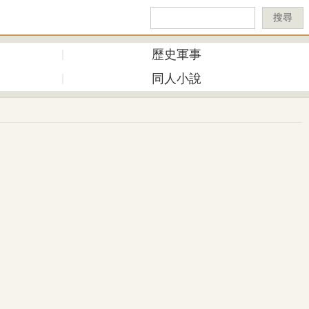
搜尋
歷史軍事
同人小說