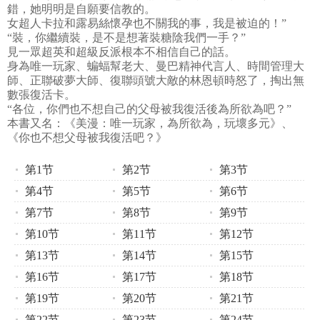
錯，她明明是自願要信教的。
女超人卡拉和露易絲懷孕也不關我的事，我是被迫的！”
“裝，你繼續裝，是不是想著裝糖陰我們一手？”
見一眾超英和超級反派根本不相信自己的話。
身為唯一玩家、蝙蝠幫老大、曼巴精神代言人、時間管理大
師、正聯破夢大師、復聯頭號大敵的林恩頓時怒了，掏出無
數張復活卡。
“各位，你們也不想自己的父母被我復活後為所欲為吧？”
本書又名：《美漫：唯一玩家，為所欲為，玩壞多元》、
《你也不想父母被我復活吧？》
第1节
第2节
第3节
第4节
第5节
第6节
第7节
第8节
第9节
第10节
第11节
第12节
第13节
第14节
第15节
第16节
第17节
第18节
第19节
第20节
第21节
第22节
第23节
第24节