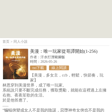
首页
>
同人小說
美漫：唯一玩家從哥譚開始(1-256)
作者：
汗水打溼豬腳飯
時間：2026-05-26
txt下載
線上閱讀
【美漫，多女主，ccb，輕鬆，快節奏，玩
家】
林恩穿到美漫世界，成了唯一玩家。
系統說只要不斷完成任務，獲取獎勵，就能在這裡過上左擁
右抱、夜夜笙歌的生活。
於是他答應了。
......
“蝙蝠俠變成女人不是我的陰謀，惡墮神奇女俠也不是我的