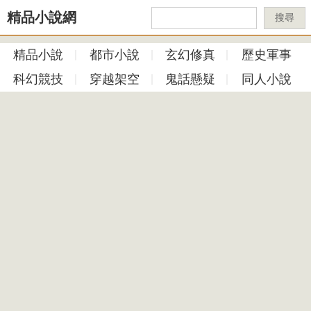
精品小說網
搜尋
精品小說
都市小說
玄幻修真
歷史軍事
科幻競技
穿越架空
鬼話懸疑
同人小說