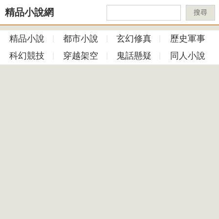
精品小說網
搜尋
精品小說
都市小說
玄幻修真
歷史軍事
科幻競技
穿越架空
鬼話懸疑
同人小說