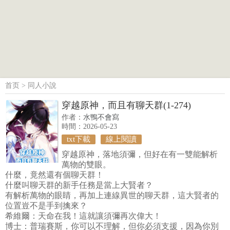
首页
>
同人小說
穿越原神，而且有聊天群(1-274)
作者：
水鴨不會寫
時間：2026-05-23
txt下載
線上閱讀
穿越原神，落地須彌，但好在有一雙能解析
萬物的雙眼。
什麼，竟然還有個聊天群！
什麼叫聊天群的新手任務是當上大賢者？
有解析萬物的眼睛，再加上連線異世的聊天群，這大賢者的
位置豈不是手到擒來？
希維爾：天命在我！這就讓須彌再次偉大！
博士：普瑞賽斯，你可以不理解，但你必須支援，因為你別