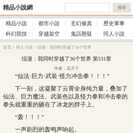
精品小說網
搜尋
精品小說
都市小說
玄幻修真
歷史軍事
科幻競技
穿越架空
鬼話懸疑
同人小說
首页
>
同人小說
>
综漫：我同时穿越了36个世界
综漫：我同时穿越了36个世界 第531章
作者：花天下
“仙法·巨力·武装·怪力冲击拳！！！”
下一刻，这凝聚了云霄全身纯力量，叠加了
仙法、巨力魔法、武装色以及怪力拳和冲击拳的
拳头就重重的砸在了冰龙的脖子上。
“轰！！！”
一声剧烈的轰鸣声响起。