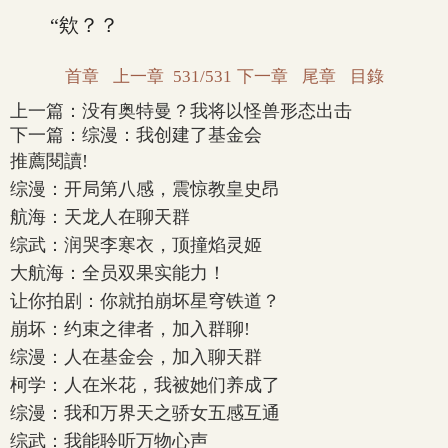
“欸？？
首章
上一章
531/531
下一章
尾章
目錄
上一篇：
没有奥特曼？我将以怪兽形态出击
下一篇：
综漫：我创建了基金会
推薦閱讀!
综漫：开局第八感，震惊教皇史昂
航海：天龙人在聊天群
综武：润哭李寒衣，顶撞焰灵姬
大航海：全员双果实能力！
让你拍剧：你就拍崩坏星穹铁道？
崩坏：约束之律者，加入群聊!
综漫：人在基金会，加入聊天群
柯学：人在米花，我被她们养成了
综漫：我和万界天之骄女五感互通
综武：我能聆听万物心声