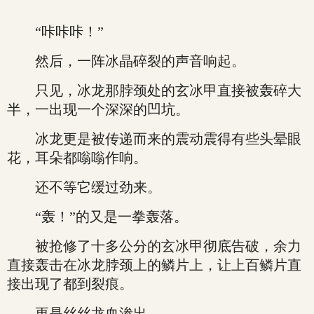
“咔咔咔！”
然后，一阵冰晶碎裂的声音响起。
只见，冰龙那脖颈处的玄冰甲直接被轰碎大
半，一出现一个深深的凹坑。
冰龙更是被传递而来的震动震得有些头晕眼
花，耳朵都嗡嗡作响。
还不等它缓过劲来。
“轰！”的又是一拳轰落。
被抢修了十多公分的玄冰甲彻底告破，余力
直接轰击在冰龙脖颈上的鳞片上，让上百鳞片直
接出现了都到裂痕。
更是丝丝龙血渗出。