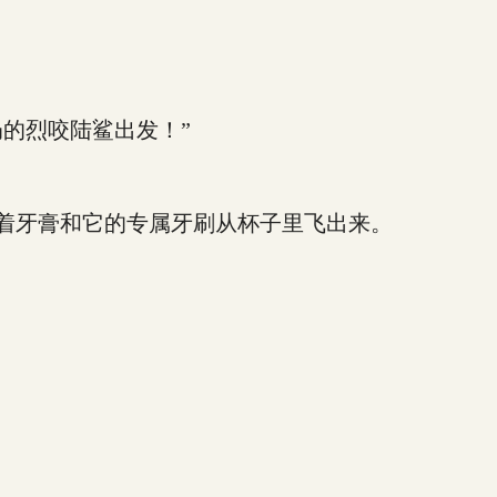
的烈咬陆鲨出发！”
着牙膏和它的专属牙刷从杯子里飞出来。