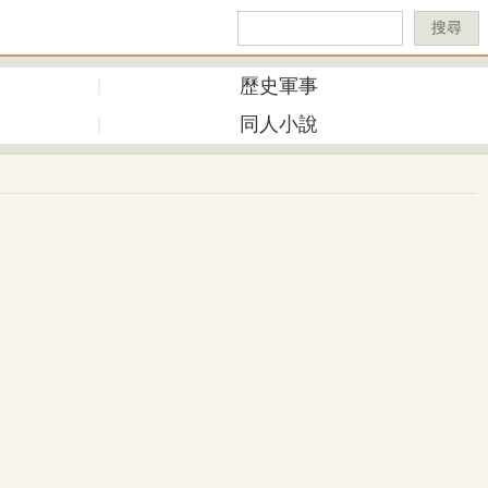
搜尋
歷史軍事
同人小說