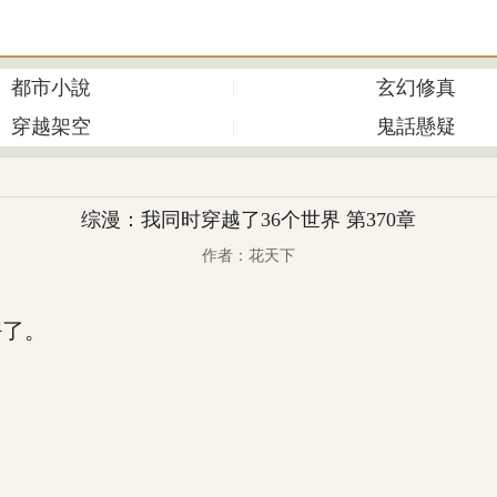
都市小說
玄幻修真
穿越架空
鬼話懸疑
综漫：我同时穿越了36个世界 第370章
作者：花天下
了。