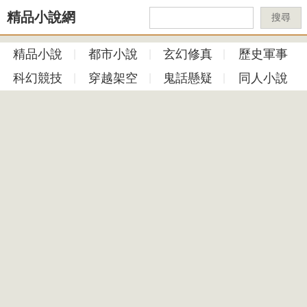
精品小說網
搜尋
精品小說
都市小說
玄幻修真
歷史軍事
科幻競技
穿越架空
鬼話懸疑
同人小說