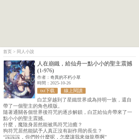
首页
>
同人小說
人在崩鐵，給仙舟一點小小的聖主震撼
(1-976)
作者：
奇異的不朽小草
時間：2025-10-26
txt下载
線上閱讀
白芷穿越到了星鐵世界成為持明一族，還自
帶了一個聖主的角色模版。
隨著通關各個世界後符咒的逐步解鎖，白芷給仙舟帶來了一
點小小的聖主震撼。
什麼，魔陰身居然能被馬符咒治癒？
狗符咒居然能賦予人真正沒有副作用的長生？
“誒誒誒，你們幹什麼呢，怎麼讓我來做龍尊啊”