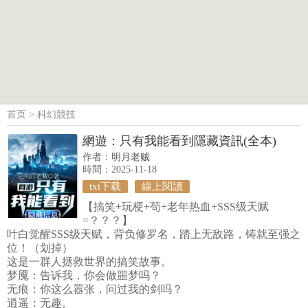
首页
>
科幻競技
網遊：只有我能看到隱藏資訊(全本)
作者：
明月老贼
時間：2025-11-18
txt下载
線上閱讀
【搞笑+玩梗+苟+老年热血+SSS级天赋
=？？？】
叶白觉醒SSS级天赋，背负修罗名，踏上无敌路，铸就至强之
位！（划掉）
这是一群人拯救世界的搞笑故事。
梦魇：告诉我，你会做噩梦吗？
无痕：你这么嚣张，问过我的剑吗？
逍遥：无趣。