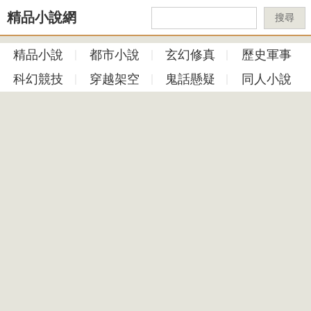
精品小說網
搜尋
精品小說
都市小說
玄幻修真
歷史軍事
科幻競技
穿越架空
鬼話懸疑
同人小說