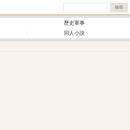
搜尋
歷史軍事
同人小說