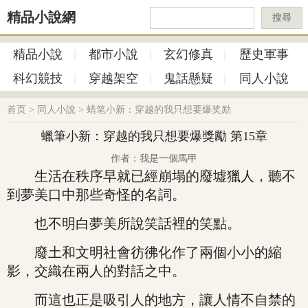
精品小說網
搜尋
精品小說
都市小說
玄幻修真
歷史軍事
科幻競技
穿越架空
鬼話懸疑
同人小說
首页
>
同人小說
>
蜡笔小新：穿越的我只想要爆奖励
蠟筆小新：穿越的我只想要爆獎勵 第15章
作者：我是一個馬甲
生活在秩序早就已經崩塌的廢墟獵人，聽不
到夢美口中那些奇怪的名詞。
也不明白夢美所說笑話裡的笑點。
廢土和文明社會彷彿化作了兩個小小的縮
影，交織在兩人的對話之中。
而這也正是吸引人的地方，讓人情不自禁的