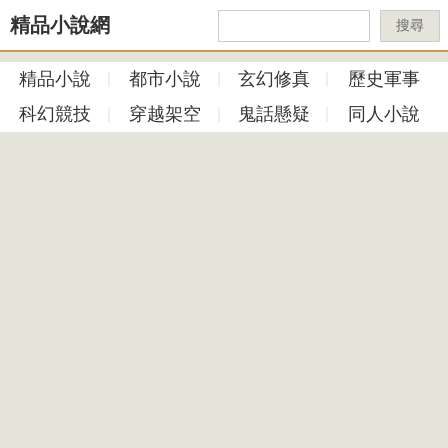
精品小說網
搜尋
精品小說
都市小說
玄幻修真
歷史軍事
科幻競技
穿越架空
鬼話懸疑
同人小說