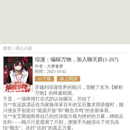
首页
>
同人小說
综漫：编辑万物，加入聊天群(1-267)
作者：
大梦春梦
時間：2025-10-02
txt下载
線上閱讀
穿越到综漫世界的顾川，觉醒了名为【解析
万物】的终极权能。
于是，一场降维打击式的认知碾压，开始了：
当**友远坂凛还在为家族传承百年的宝石魔术而骄傲时，顾
川便反手创造出“能源开放”和“概念共鸣”的全新体系。
当**友艾斯德斯将自己的控冰能力视为绝对的力量，睥睨众
生时——顾川只是观测了片刻，便随手为她演示了何为冻
结“概念”、冰封“法则”的真正力量。