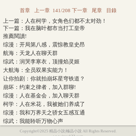
首章
上一章
141/208
下一章
尾章
目錄
上一篇：
人在柯学，女角色们都不太对劲！
下一篇：
我在脑叶都市当打工皇帝
推薦閱讀!
综漫：开局第八感，震惊教皇史昂
航海：天龙人在聊天群
综武：润哭李寒衣，顶撞焰灵姬
大航海：全员双果实能力！
让你拍剧：你就拍崩坏星穹铁道？
崩坏：约束之律者，加入群聊!
综漫：人在基金会，加入聊天群
柯学：人在米花，我被她们养成了
综漫：我和万界天之骄女五感互通
综武：我能聆听万物心声
Copyright©2025 精品小說|極品小說 All Rights Reserved.