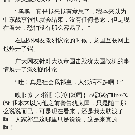
“嘿嘿，真是越来越有意思了，我本来以为
中东战事很快就会结束，没有任何悬念，但是现
在看来，恐怕没有那么容易了。”
在国外网友激烈议论的时候，龙国互联网上
也炸开了锅。
广大网友针对大汉帝国击毁犹太国战机的事
情展开了激烈的讨论。
“哇！真是社会我祁皇，人狠话不多啊！”
嗖∥:嗦-／:揂〖〇⑷[[⑻司｝∩②⑼§□lin∞℃
⑸“我本来以为他之前警告犹太国，只是随口那
么说说而已，可是现在看来，还是我太肤浅了
啊，人家祁皇这哪里只是说说，这是来真的
啊！”