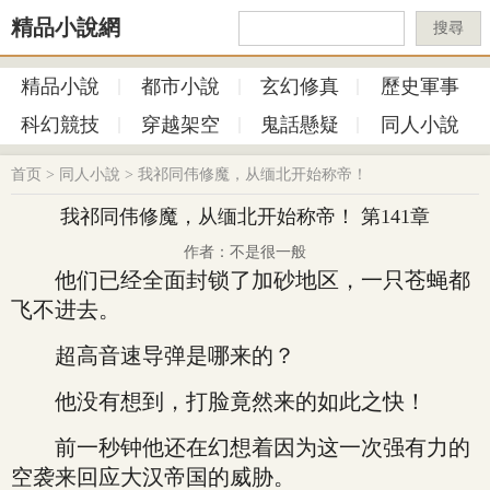
精品小說網
搜尋
精品小說
都市小說
玄幻修真
歷史軍事
科幻競技
穿越架空
鬼話懸疑
同人小說
首页
>
同人小說
>
我祁同伟修魔，从缅北开始称帝！
我祁同伟修魔，从缅北开始称帝！ 第141章
作者：不是很一般
他们已经全面封锁了加砂地区，一只苍蝇都
飞不进去。
超高音速导弹是哪来的？
他没有想到，打脸竟然来的如此之快！
前一秒钟他还在幻想着因为这一次强有力的
空袭来回应大汉帝国的威胁。