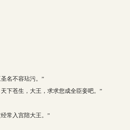
圣名不容玷污。”
天下苍生，大王，求求您成全臣妾吧。”
经常入宫陪大王。”