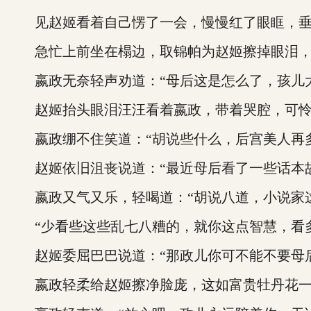
见赵姬看着自己愣了一会，慢慢红了眼眶，垂
急忙上前坐在榻边，取锦帕为赵姬擦掉眼泪，可
嬴政无奈轻声劝道：“母后这是怎么了，孩儿大
赵姬抬头眼泪汪汪看着嬴政，带着哭腔，可怜巴
嬴政绷不住笑道：“胡说些什么，后宫美人再多
赵姬依旧沮丧说道：“最近母后看了一些话本故
嬴政又气又乐，轻喝道：“胡说八道，小说家这
“少看些这些乱七八糟的，就你这点智慧，看多
赵姬委屈巴巴说道：“那政儿你可不能不要母后
嬴政轻柔给赵姬擦净脸庞，这如富贵牡丹花一