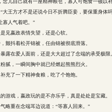
念儿自己就有一座精神粮仓，寡人可饱食一顿以补
大王方才不是还说今日不折腾臣妾，要保重身体吗
寡人气着吧。”
是见嬴政表情失望，还是心软。
，颤抖着松开锦被，任由锦被彻底滑落。
暴露在爱人面前，还是大大超过了念端的承受极限
粉腻，一瞬间胸中就已经燃起熊熊烈火。
补充了一下精神食粮，吃了个饱饱。
的游戏，嬴政玩的是不亦乐乎，真是处处是宝藏。
略重在念端耳边说道：“等寡人回来。”