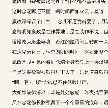
嬴政看向锦被隆起之处：“什么都不需要准备，
这时念端哪还不懂，瞬时间面如火云，羞道：“
嬴政深深叹了口气：“念儿不愿意就罢了，且让
念端明知嬴政是在作弄她，是在装作不悦，但
慢慢改为跪坐姿势，羞红的脸蛋闭目转向一旁
在这光天化日，晴空朗朗的时间，将娇躯整个
嬴政肉眼可见的看到念端全身都染上一层淡淡
但是这股欲望被狠狠压下去了，只是俯身狠狠
“嗯、啊~、嘤”念端忍不住低吟出声。
大姐姐貌似清冷，却是处处敏感，昨夜找宝藏
又在念端修长脖颈留下一个个重重的痕印，语气