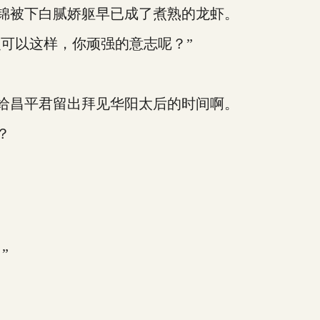
锦被下白腻娇躯早已成了煮熟的龙虾。
可以这样，你顽强的意志呢？”
给昌平君留出拜见华阳太后的时间啊。
？
”