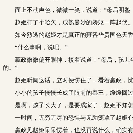
面上不动声色，微微一笑，说道：“母后明鉴，
赵姬打了个哈欠，成熟曼妙的娇躯一阵起伏
如今熟透的赵姬才是真正的雍容华贵国色天香，
“什么事啊，说吧。”
嬴政微微偏开眼神，接着说道：“母后，孩儿年
的。”
赵姬听闻这话，立时便愣住了，看着嬴政，恍
小小的孩子慢慢长成了眼前的秦王，缓缓回过神
是啊，孩子长大了，是要成家了，赵姬不知怎的
一时间，无穷无尽的恐惧与无助笼罩了赵姬心
嬴政见赵姬呆呆愣着，也没再说什么，确实有