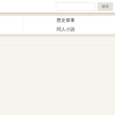
搜尋
歷史軍事
同人小說