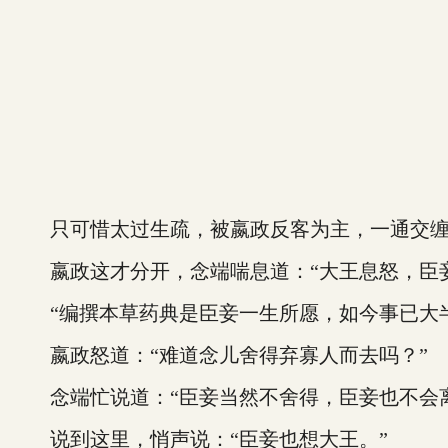
只可惜太过生疏，被嬴政反客为主，一通交缠
嬴政这才分开，念端喘息道：“大王息怒，臣妾
“编撰本草药典是臣妾一生所愿，如今事已大半
嬴政怒道：“难道念儿舍得弃寡人而去吗？”
念端忙说道：“臣妾当然不舍得，臣妾也不会离
说到这里，悄声说：“臣妾也想大王。”