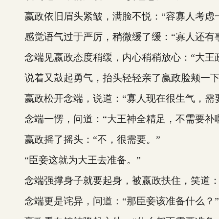
嬴政依旧眉头紧皱，满脸不悦：“容寡人考虑一
感觉语气过于严厉，稍微缓了缓：“寡人还有事
念端见嬴政态度稍缓，内心稍稍放心：“大王政
说着又鼓起勇气，抬头轻轻亲了嬴政脸颊一
嬴政松开念端，说道：“寡人现在很生气，需要
念端一愣，问道：“大王神全精足，不需要补啊
嬴政摇了摇头：“不，很需要。”
“臣妾这就为大王去准备。”
念端强撑身子就要起身，被嬴政扶住，笑道：“
念端更是诧异，问道：“那臣妾该准备什么？”