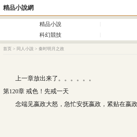
精品小說網
精品小說
科幻競技
首页
>
同人小說
>
秦时明月之政
上一章放出来了。。。。。。
第120章 戒色！先戒一天
念端见嬴政大怒，急忙安抚嬴政，紧贴在嬴政