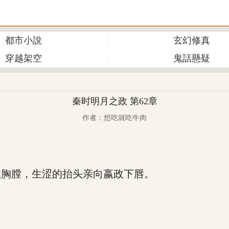
都市小說
玄幻修真
穿越架空
鬼話懸疑
秦时明月之政 第62章
作者：想吃就吃牛肉
胸膛，生涩的抬头亲向嬴政下唇。