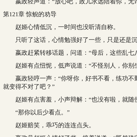
嬴政轻声道：“放心吧，政儿永远陪着你，无论
第121章 惊鲵的劝导
赵姬心情低沉，一时间也没听清自称。
只听了这话，心情勉强好了一些，只是还是沉
嬴政赶紧转移话题，问道：“母后，这些乱七八
赵姬有点忸怩，低声说道：“不怪别人，你别生
嬴政轻哼一声：“你呀你，好书不看，练功不勤
就变得不对了吧？”
赵姬有点害羞，小声辩解：“也没有啦，就随便
“那你以后少看点。”
赵姬赔笑，乖巧的连连点头。