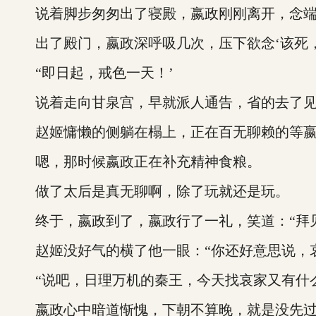
说着脚步匆匆出了寝殿，嬴政刚刚离开，念端便
出了殿门，嬴政深呼吸几次，压下欲念‘该死，
“即日起，戒色一天！’
说着走向甘泉宫，早就派人通告，省的去了见不
赵姬慵懒的侧躺在榻上，正在百无聊赖的等嬴
嗯，那时候嬴政正在补充精神食粮。
做了太后是真无聊啊，除了玩就还是玩。
终于，嬴政到了，嬴政行了一礼，笑道：“拜见
赵姬没好气的横了他一眼：“你还好意思说，哀
“说吧，日理万机的秦王，今天找哀家又有什么
嬴政心中暗道惭愧，下朝不算晚，就是没先过