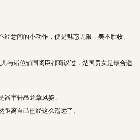
不经意间的小动作，便是魅惑无限，美不胜收。
儿与诸位辅国阁臣都商议过，楚国贵女是最合适
是器宇轩昂龙章凤姿。
然距离自己已经这么遥远了。