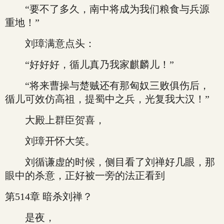
“要不了多久，南中将成为我们粮食与兵源
重地！”
刘璋满意点头：
“好好好，循儿真乃我家麒麟儿！”
“将来曹操与楚贼还有那匈奴三败俱伤后，
循儿可效仿高祖，提蜀中之兵，光复我大汉！”
大殿上群臣贺喜，
刘璋开怀大笑。
刘循谦虚的时候，侧目看了刘禅好几眼，那
眼中的杀意，正好被一旁的法正看到
第514章 暗杀刘禅？
是夜，