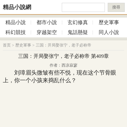
精品小說網
搜尋
精品小說
都市小說
玄幻修真
歷史軍事
科幻競技
穿越架空
鬼話懸疑
同人小說
首页
>
歷史軍事
>
三国：开局娶张宁，老子必称帝
三国：开局娶张宁，老子必称帝 第409章
作者：西凉寂寥
刘璋眉头微皱有些不悦，现在这个节骨眼
上，你一个小孩来捣乱什么？