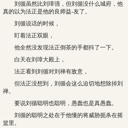
刘循虽然比刘璋强，但刘循没什么城府，他
真的以为法正是他的良师益-友了。
刘循说话的时候，
盯着法正双眼，
他全然没发现法正倒茶的手都抖了一下。
白天在刘璋大殿上，
法正看到刘循对刘禅有敌意，
但法正没想到，刘循会这么迫切地想除掉刘
禅。
要说刘循聪明也聪明，愚蠢也是真愚蠢。
刘循的聪明之处在于他懂的将威胁扼杀在摇
篮里。