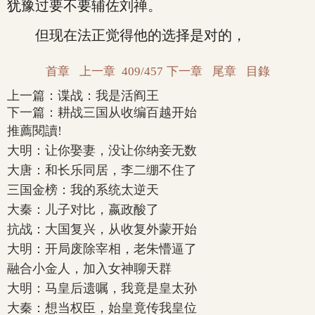
犹豫过要不要辅佐刘禅。
但现在法正觉得他的选择是对的，
首章
上一章
409/457
下一章
尾章
目錄
上一篇：
谍战：我是活阎王
下一篇：
耕战三国从收编百越开始
推薦閱讀!
大明：让你娶妻，没让你纳妾无数
大唐：和长乐同居，李二绷不住了
三国金榜：我的系统太逆天
大秦：儿子对比，嬴政酸了
抗战：大国复兴，从收复外蒙开始
大明：开局废除宰相，老朱懵逼了
融合小金人，加入女神聊天群
大明：马皇后遗嘱，我竟是皇太孙
大秦：想当权臣，始皇竟传我皇位