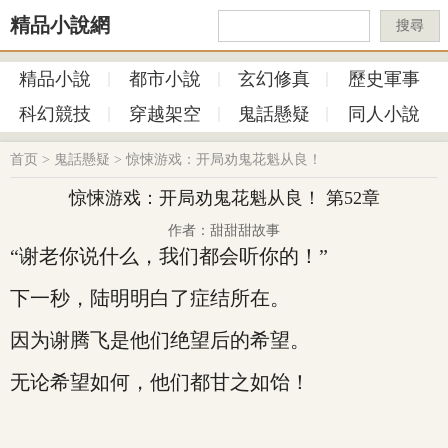
精品小說網
搜尋
精品小說
都市小說
玄幻修真
歷史軍事
科幻競技
穿越架空
鬼話懸疑
同人小說
首页
>
鬼話懸疑
>
惊悚游戏：开局劝鬼花魁从良！
惊悚游戏：开局劝鬼花魁从良！ 第52章
作者：甜甜甜故事
“谢老你说什么，我们都会听你的！”
下一秒，陆明明白了症结所在。
因为谢腾飞是他们绝望后的希望。
无论希望如何，他们都甘之如饴！