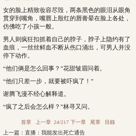
女的脸上精致妆容尽毁，两条黑色的眼泪从眼角
贯穿到嘴角，嘴唇上殷红的唇膏晕在脸上各处，
仿佛吃了小孩一般。
男人则疯狂扣抓着自己的脖子，脖子上隐约有了
血痕，一丝丝鲜血不断从伤口涌出，可男人并没
停下动作。
“他们俩是怎么回事？”花甜皱眉问着。
“他们只差一步，就要被吓疯了！”
谢腾飞漫不经心解释道。
“疯了之后会怎么样？”林寻又问。
首章
上一章
24/217
下一章
尾章
目錄
上一篇：
直播：我能发出死亡通告