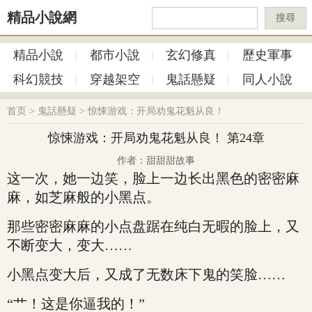
精品小說網
搜尋
精品小說
都市小說
玄幻修真
歷史軍事
科幻競技
穿越架空
鬼話懸疑
同人小說
首页
>
鬼話懸疑
>
惊悚游戏：开局劝鬼花魁从良！
惊悚游戏：开局劝鬼花魁从良！ 第24章
作者：甜甜甜故事
这一次，她一边笑，脸上一边长出黑色的密密麻
麻，如芝麻般的小黑点。
那些密密麻麻的小点盘踞在纯白无暇的脸上，又
不断变大，变大……
小黑点变大后，又成了无数床下鬼的笑脸……
“艹！这是你逼我的！”