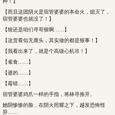
种！】
【而且这团阴火是宿管婆婆的本命火，熄灭了，
宿管婆婆也就没了！】
【狠还是咱们寻哥狠啊……】
【这货看似无厘头，其实做的都是狠事！】
【我看出来了，就是个高级心机吊！】
【雀食……】
【逝的……】
【霉错……】
宿管婆婆鸡爪一样的手指，将林寻推开。
她阴惨惨的脸，在阴火照耀之下，越发恐怖怪
异……