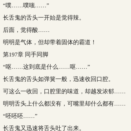
“噗……噗嗤……”
长舌鬼的舌头一开始是觉得辣。
后面，觉得酸……
明明是气体，但却带着固体的霸道！
第197章 同手同脚
“呕……这到底是什么……呕……”
长舌鬼的舌头如弹簧一般，迅速收回口腔。
可这么一收回，口腔里的味道，却越发浓郁……
明明舌头上什么都没有，可嘴里却什么都有……
“呸呸呸……”
长舌鬼又迅速将舌头吐了出来。