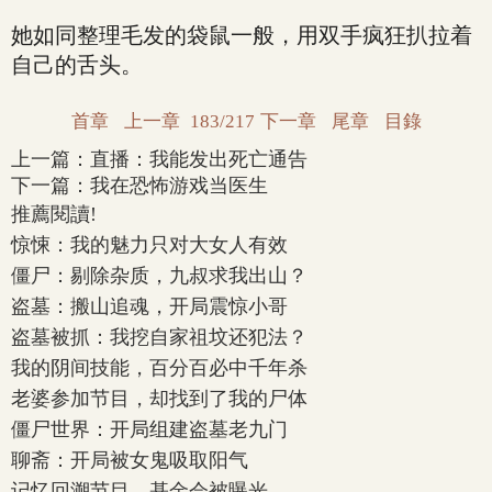
她如同整理毛发的袋鼠一般，用双手疯狂扒拉着
自己的舌头。
首章
上一章
183/217
下一章
尾章
目錄
上一篇：
直播：我能发出死亡通告
下一篇：
我在恐怖游戏当医生
推薦閱讀!
惊悚：我的魅力只对大女人有效
僵尸：剔除杂质，九叔求我出山？
盗墓：搬山追魂，开局震惊小哥
盗墓被抓：我挖自家祖坟还犯法？
我的阴间技能，百分百必中千年杀
老婆参加节目，却找到了我的尸体
僵尸世界：开局组建盗墓老九门
聊斋：开局被女鬼吸取阳气
记忆回溯节目，基金会被曝光