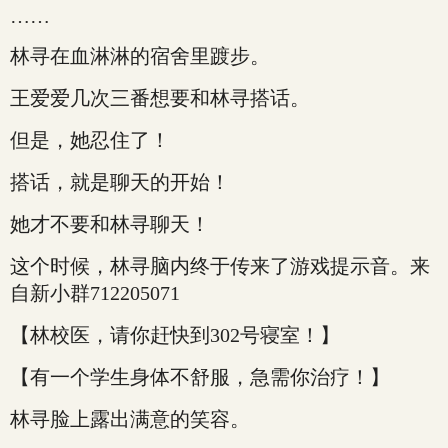
……
林寻在血淋淋的宿舍里踱步。
王爱爱几次三番想要和林寻搭话。
但是，她忍住了！
搭话，就是聊天的开始！
她才不要和林寻聊天！
这个时候，林寻脑内终于传来了游戏提示音。来
自新小群712205071
【林校医，请你赶快到302号寝室！】
【有一个学生身体不舒服，急需你治疗！】
林寻脸上露出满意的笑容。