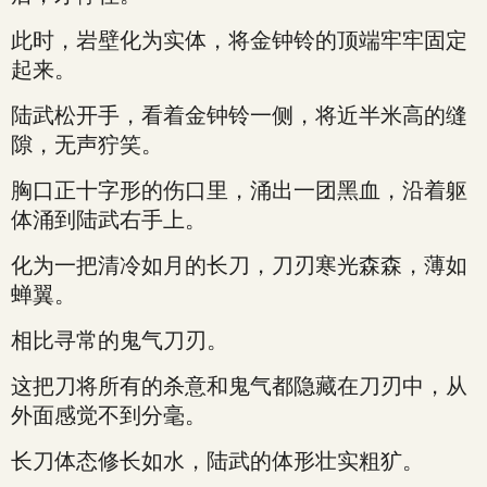
此时，岩壁化为实体，将金钟铃的顶端牢牢固定
起来。
陆武松开手，看着金钟铃一侧，将近半米高的缝
隙，无声狞笑。
胸口正十字形的伤口里，涌出一团黑血，沿着躯
体涌到陆武右手上。
化为一把清冷如月的长刀，刀刃寒光森森，薄如
蝉翼。
相比寻常的鬼气刀刃。
这把刀将所有的杀意和鬼气都隐藏在刀刃中，从
外面感觉不到分毫。
长刀体态修长如水，陆武的体形壮实粗犷。