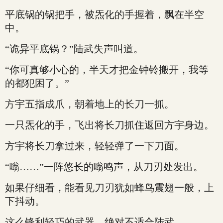
平底锅的锅把手，被炁化的手握着，飘在半空
中。
“诡异平底锅？”陆武失声叫道。
“你可真够小心的，半天才把金钟铃搬开，我等
的都犯困了。”
方宇五指成爪，朝着地上的长刀一抓。
一只炁化的手，飞出将长刀抓住返回方宇身边。
方宇将长刀拿过来，轻轻弹了一下刀面。
“嗡……”一阵悠长的嗡鸣声，从刀刃处发出。
如果仔细看，能看见刀刃犹如蜂鸟震翅一般，上
下抖动。
这么锋利轻巧的武器，绝对不适合陆武。