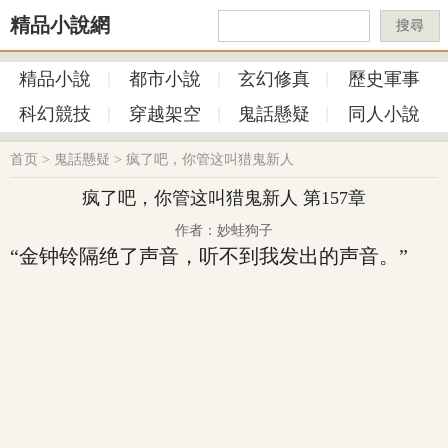
精品小說網
搜尋
精品小說
都市小說
玄幻修真
歷史軍事
科幻競技
穿越架空
鬼話懸疑
同人小說
首页
>
鬼話懸疑
>
疯了吧，你管这叫猎鬼新人
疯了吧，你管这叫猎鬼新人 第157章
作者：妙蛙狗子
“金钟铃隔绝了声音，听不到我发出的声音。”