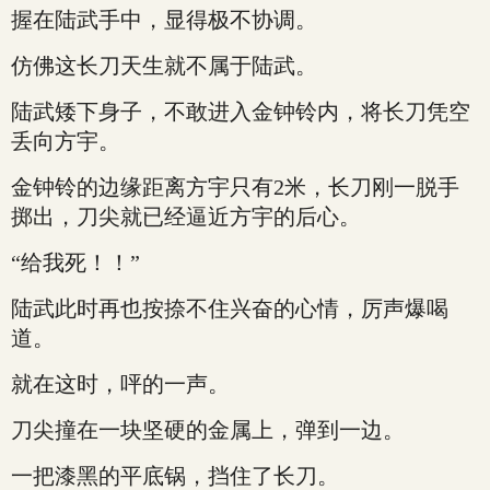
握在陆武手中，显得极不协调。
仿佛这长刀天生就不属于陆武。
陆武矮下身子，不敢进入金钟铃内，将长刀凭空
丢向方宇。
金钟铃的边缘距离方宇只有2米，长刀刚一脱手
掷出，刀尖就已经逼近方宇的后心。
“给我死！！”
陆武此时再也按捺不住兴奋的心情，厉声爆喝
道。
就在这时，呯的一声。
刀尖撞在一块坚硬的金属上，弹到一边。
一把漆黑的平底锅，挡住了长刀。