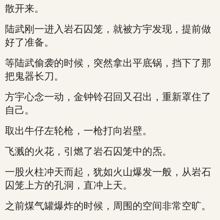
散开来。
陆武刚一进入岩石囚笼，就被方宇发现，提前做
好了准备。
等陆武偷袭的时候，突然拿出平底锅，挡下了那
把鬼器长刀。
方宇心念一动，金钟铃召回又召出，重新罩住了
自己。
取出牛仔左轮枪，一枪打向岩壁。
飞溅的火花，引燃了岩石囚笼中的炁。
一股火柱冲天而起，犹如火山爆发一般，从岩石
囚笼上方的孔洞，直冲上天。
之前煤气罐爆炸的时候，周围的空间非常空旷。