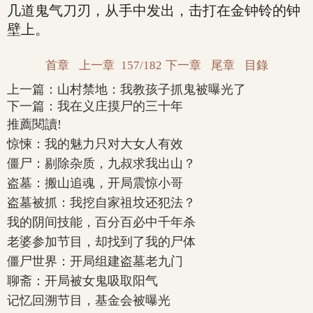
几道鬼气刀刃，从手中发出，击打在金钟铃的钟
壁上。
首章
上一章
157/182
下一章
尾章
目錄
上一篇：
山村禁地：我教孩子抓鬼被曝光了
下一篇：
我在义庄摸尸的三十年
推薦閱讀!
惊悚：我的魅力只对大女人有效
僵尸：剔除杂质，九叔求我出山？
盗墓：搬山追魂，开局震惊小哥
盗墓被抓：我挖自家祖坟还犯法？
我的阴间技能，百分百必中千年杀
老婆参加节目，却找到了我的尸体
僵尸世界：开局组建盗墓老九门
聊斋：开局被女鬼吸取阳气
记忆回溯节目，基金会被曝光