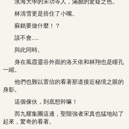
濱海大學的宋功等人，滿臉的驚疑之色。
林清雪更是捂住了小嘴。
蘇銘要做什麼！？
該不會.....
與此同時。
身在風霞靈谷外面的洛天依和林翔也是瞳孔
一縮。
他們也難以置信的看著那道接近秘境之眼的
身影。
這個傢伙，到底想幹嘛！
而九耀集團這邊，聖階強者宋真也猛地站了
起來，驚奇的看著。