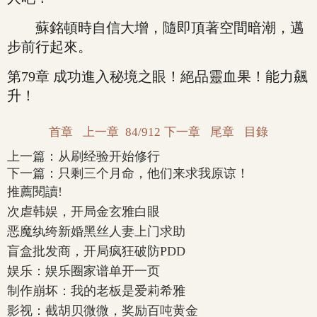
蘇銘頓時自信大增，隨即頂著空間暗潮，邁
步前行起來。
第79章 成功進入秘境之眼！絕品靈血果！能力飆
升！
首章
上一章
84/912
下一章
尾章
目錄
上一篇：
从刷经验开始修行
下一篇：
只剩三个月命，他们来求我原谅！
推薦閱讀!
次虐韩娱，开局金玄雅白眼
恶魔纨绔新婚黑丝人妻上门求助
盲盒批发商，开局疯狂破防PDD
娱乐：娱乐圈家谱单开一页
制作崩坏：我的老板是爱莉希雅
影视：截胡贝微微，奖励百吨黄金