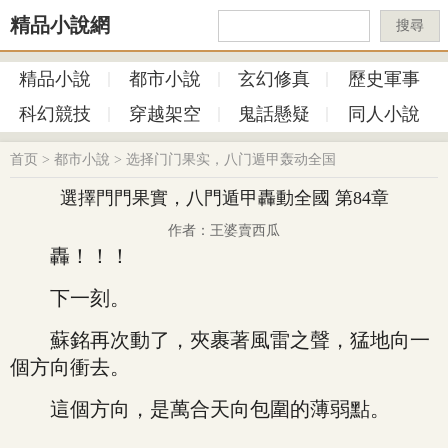
精品小說網
搜尋
精品小說
都市小說
玄幻修真
歷史軍事
科幻競技
穿越架空
鬼話懸疑
同人小說
首页
>
都市小說
>
选择门门果实，八门遁甲轰动全国
選擇門門果實，八門遁甲轟動全國 第84章
作者：王婆賣西瓜
轟！！！
下一刻。
蘇銘再次動了，夾裹著風雷之聲，猛地向一
個方向衝去。
這個方向，是萬合天向包圍的薄弱點。