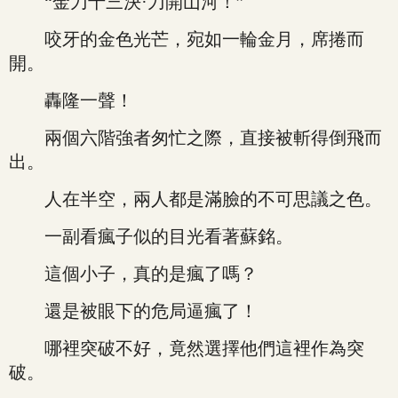
“金刀十三決·刀開山河！”
咬牙的金色光芒，宛如一輪金月，席捲而
開。
轟隆一聲！
兩個六階強者匆忙之際，直接被斬得倒飛而
出。
人在半空，兩人都是滿臉的不可思議之色。
一副看瘋子似的目光看著蘇銘。
這個小子，真的是瘋了嗎？
還是被眼下的危局逼瘋了！
哪裡突破不好，竟然選擇他們這裡作為突
破。