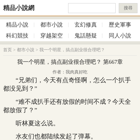
精品小說網
搜尋
精品小說
都市小說
玄幻修真
歷史軍事
科幻競技
穿越架空
鬼話懸疑
同人小說
首页
>
都市小說
>
我一个明星，搞点副业很合理吧？
我一个明星，搞点副业很合理吧？ 第667章
作者：我肉真好吃
“兄弟们，今天有点奇怪啊，怎么一个扒手
都没见到？”
“难不成扒手还有放假的时间不成？今天全
都放假了？”
听林夏这么说。
水友们也都陆续发起了弹幕。