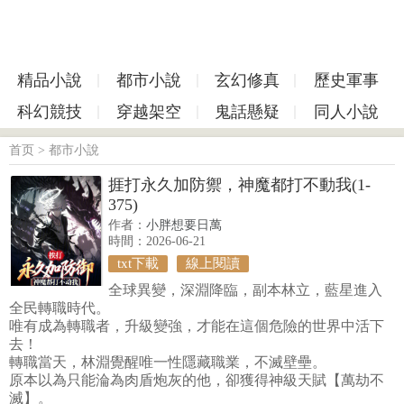
精品小說
都市小說
玄幻修真
歷史軍事
科幻競技
穿越架空
鬼話懸疑
同人小說
首页
>
都市小說
捱打永久加防禦，神魔都打不動我(1-
375)
作者：
小胖想要日萬
時間：2026-06-21
txt下載
線上閱讀
全球異變，深淵降臨，副本林立，藍星進入
全民轉職時代。
唯有成為轉職者，升級變強，才能在這個危險的世界中活下
去！
轉職當天，林淵覺醒唯一性隱藏職業，不滅壁壘。
原本以為只能淪為肉盾炮灰的他，卻獲得神級天賦【萬劫不
滅】。