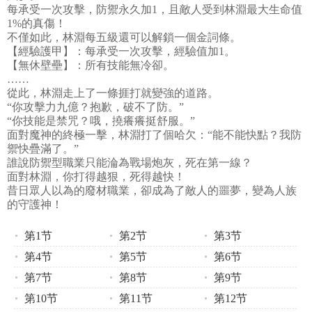
每承受一次攻擊，防禦永久加1，且敵人受到林淵最大生命值
1%的真傷！
不僅如此，林淵每五級還可以解鎖一個金詞條。
【經驗護甲】：每承受一次攻擊，經驗值加1。
【無休壁壘】：所有技能無冷卻。
……
從此，林淵走上了一條捱打就變強的道路。
“你攻擊力九億？抱歉，破不了防。”
“你技能是禁咒？哦，撓癢癢挺舒服。”
面對魔神的終極一擊，林淵打了個哈欠：“能不能快點？我防
禦快疊滿了。”
誰說防禦型職業只能淪為戰場炮灰，死在第一線？
面對林淵，你打得越狠，死得越快！
昔日眾人以為的廢材職業，卻成為了敵人的噩夢，變為人族
的守護神！
第1节
第2节
第3节
第4节
第5节
第6节
第7节
第8节
第9节
第10节
第11节
第12节